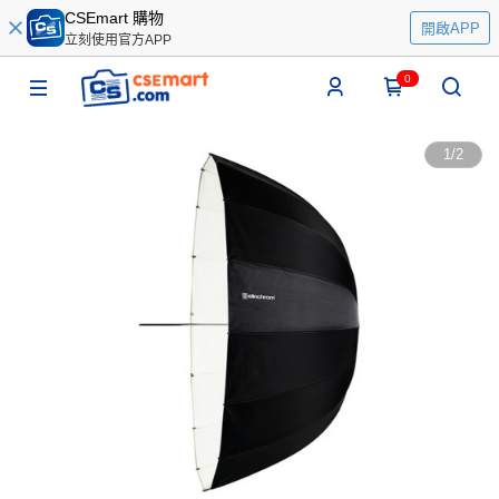
CSEmart 購物
開啟APP
立刻使用官方APP
0
1
/
2