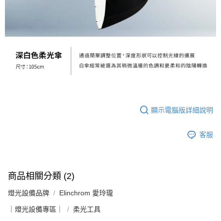
運送方式
２．便利：只要手機號碼，簡訊認證，即可結帳。
３．安心：先確認商品／服務後，再付款。
宅配
每筆NT$75，滿NT$399(含以上)免運費
【「AFTEE先享後付」結帳流程】
１．於結帳方式選擇「AFTEE先享後付」後，將跳轉至「AFTEE先享後付」
付款後門市自取
結帳頁面，進行簡訊認證並確認金額後，即可完成結帳。
２．訂單成立數日內，您將收到繳費通知簡訊。
免運費
３．收到繳費通知簡訊後14天內，點擊此簡訊中的連結，可透過四大超商／
ATM／網路銀行／等多元方式進行付款，方視為交易完成。
※ 請注意：結帳手續完成當下不需立刻繳費，但若您需要取消訂單，請聯絡
購買商品的店家。未經商家同意取消之訂單仍視為有效，需透過AFTEE先享
後付繳納相關費用。
顯示電腦版詳細說明
※ 交易是否成功請以「AFTEE先享後付 」之結帳頁面顯示為準，若有關於
是否繳費成功／繳費後需取消欲退款等相關疑問，請聯繫「AFTEE先享後付
客戶支援中心」
https://netprotections.freshdesk.com/support/home
客服
【注意事項】
１．透過由恩沛科技股份有限公司提供之「AFTEE先享後付」服務完成之交
易，需依本服務之必要範圍內提供個人資料，並將交易相關給付款項請求債
商品相關分類 (2)
權轉讓予恩沛科技股份有限公司。
２．關於個人資料處理事宜，請瀏覽以下網址：
燈光設備品牌
Elinchrom 愛玲瓏
https://aftee.tw/terms/#terms3
３．未成年的使用者請事先徵得法定代理人或監護人之同意方可使用
｜燈光設備專區｜
柔光工具
「AFTEE先享後付」，若未經同意申辦者引起之損失，本公司不負相關責
任。