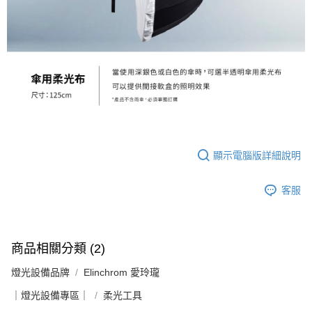
運送方式
２．便利：只要手機號碼，簡訊認證，即可結帳。
３．安心：先確認商品／服務後，再付款。
宅配
每筆NT$75，滿NT$399(含以上)免運費
【「AFTEE先享後付」結帳流程】
１．於結帳方式選擇「AFTEE先享後付」後，將跳轉至「AFTEE先享後付」
付款後門市自取
結帳頁面，進行簡訊認證並確認金額後，即可完成結帳。
２．訂單成立數日內，您將收到繳費通知簡訊。
免運費
３．收到繳費通知簡訊後14天內，點擊此簡訊中的連結，可透過四大超商／
ATM／網路銀行／等多元方式進行付款，方視為交易完成。
※ 請注意：結帳手續完成當下不需立刻繳費，但若您需要取消訂單，請聯絡
購買商品的店家。未經商家同意取消之訂單仍視為有效，需透過AFTEE先享
後付繳納相關費用。
顯示電腦版詳細說明
※ 交易是否成功請以「AFTEE先享後付 」之結帳頁面顯示為準，若有關於
是否繳費成功／繳費後需取消欲退款等相關疑問，請聯繫「AFTEE先享後付
客戶支援中心」
https://netprotections.freshdesk.com/support/home
客服
【注意事項】
１．透過由恩沛科技股份有限公司提供之「AFTEE先享後付」服務完成之交
易，需依本服務之必要範圍內提供個人資料，並將交易相關給付款項請求債
商品相關分類 (2)
權轉讓予恩沛科技股份有限公司。
２．關於個人資料處理事宜，請瀏覽以下網址：
燈光設備品牌
Elinchrom 愛玲瓏
https://aftee.tw/terms/#terms3
３．未成年的使用者請事先徵得法定代理人或監護人之同意方可使用
｜燈光設備專區｜
柔光工具
「AFTEE先享後付」，若未經同意申辦者引起之損失，本公司不負相關責
任。