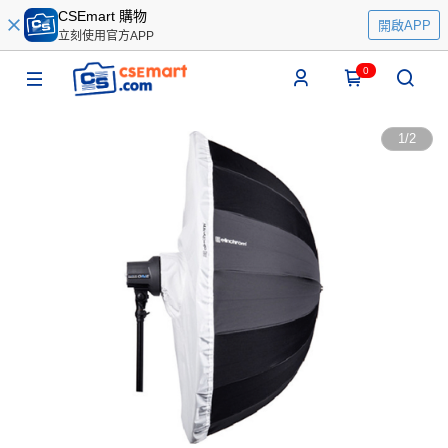
CSEmart 購物
開啟APP
立刻使用官方APP
0
1
/
2