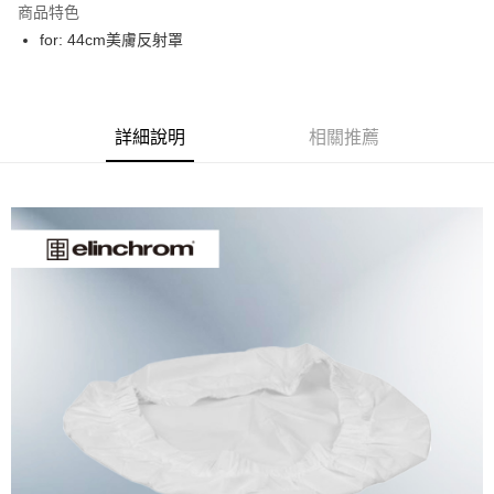
商品特色
6 期 0 利率 每期
NT$165
21家銀行
合作金庫商業銀行
第一商業銀行
for: 44cm美膚反射罩
華南商業銀行
彰化商業銀行
12 期 0 利率 每期
NT$82
21家銀行
合作金庫商業銀行
第一商業銀行
上海商業儲蓄銀行
台北富邦商業銀行
華南商業銀行
彰化商業銀行
合作金庫商業銀行
第一商業銀行
LINE Pay
國泰世華商業銀行
兆豐國際商業銀行
上海商業儲蓄銀行
台北富邦商業銀行
華南商業銀行
彰化商業銀行
臺灣中小企業銀行
台中商業銀行
國泰世華商業銀行
兆豐國際商業銀行
Apple Pay
上海商業儲蓄銀行
台北富邦商業銀行
詳細說明
相關推薦
匯豐（台灣）商業銀行
華泰商業銀行
臺灣中小企業銀行
台中商業銀行
國泰世華商業銀行
兆豐國際商業銀行
聯邦商業銀行
遠東國際商業銀行
匯豐（台灣）商業銀行
華泰商業銀行
街口支付
臺灣中小企業銀行
台中商業銀行
元大商業銀行
永豐商業銀行
聯邦商業銀行
遠東國際商業銀行
匯豐（台灣）商業銀行
華泰商業銀行
玉山商業銀行
星展（台灣）商業銀行
悠遊付
元大商業銀行
永豐商業銀行
聯邦商業銀行
遠東國際商業銀行
台新國際商業銀行
中國信託商業銀行
玉山商業銀行
星展（台灣）商業銀行
元大商業銀行
永豐商業銀行
台灣樂天信用卡公司
Google Pay
台新國際商業銀行
中國信託商業銀行
玉山商業銀行
星展（台灣）商業銀行
台灣樂天信用卡公司
台新國際商業銀行
中國信託商業銀行
全支付
台灣樂天信用卡公司
全盈+PAY
AFTEE先享後付
相關說明
【關於「AFTEE先享後付」】
ATM付款
AFTEE先享後付是「在收到商品之後才付款」的支付方式。 讓您購物簡單
便利好安心！
１．簡單：不需註冊會員、不需綁卡、不需儲值。