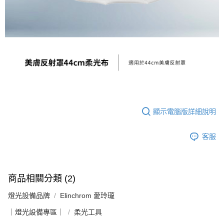
運送方式
２．便利：只要手機號碼，簡訊認證，即可結帳。
３．安心：先確認商品／服務後，再付款。
宅配
每筆NT$75，滿NT$399(含以上)免運費
【「AFTEE先享後付」結帳流程】
１．於結帳方式選擇「AFTEE先享後付」後，將跳轉至「AFTEE先享後付」
付款後門市自取
結帳頁面，進行簡訊認證並確認金額後，即可完成結帳。
２．訂單成立數日內，您將收到繳費通知簡訊。
免運費
３．收到繳費通知簡訊後14天內，點擊此簡訊中的連結，可透過四大超商／
ATM／網路銀行／等多元方式進行付款，方視為交易完成。
※ 請注意：結帳手續完成當下不需立刻繳費，但若您需要取消訂單，請聯絡
購買商品的店家。未經商家同意取消之訂單仍視為有效，需透過AFTEE先享
後付繳納相關費用。
顯示電腦版詳細說明
※ 交易是否成功請以「AFTEE先享後付 」之結帳頁面顯示為準，若有關於
是否繳費成功／繳費後需取消欲退款等相關疑問，請聯繫「AFTEE先享後付
客戶支援中心」
https://netprotections.freshdesk.com/support/home
客服
【注意事項】
１．透過由恩沛科技股份有限公司提供之「AFTEE先享後付」服務完成之交
易，需依本服務之必要範圍內提供個人資料，並將交易相關給付款項請求債
商品相關分類 (2)
權轉讓予恩沛科技股份有限公司。
２．關於個人資料處理事宜，請瀏覽以下網址：
燈光設備品牌
Elinchrom 愛玲瓏
https://aftee.tw/terms/#terms3
３．未成年的使用者請事先徵得法定代理人或監護人之同意方可使用
｜燈光設備專區｜
柔光工具
「AFTEE先享後付」，若未經同意申辦者引起之損失，本公司不負相關責
任。