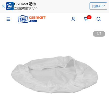
CSEmart 購物
開啟APP
立刻使用官方APP
0
1
/
2