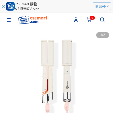
CSEmart 購物
開啟APP
立刻使用官方APP
0
1
/
2