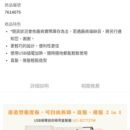
商品編號
信用卡分期付款
7614075
3 期 0 利率 每期
NT$159
21家銀行
商品特色
6 期 0 利率 每期
NT$79
21家銀行
合作金庫商業銀行
第一商業銀行
*現貨狀況會依廠商實際庫存為主，若遇廠商端缺貨，將另行通
華南商業銀行
彰化商業銀行
12 期 0 利率 每期
NT$39
21家銀行
合作金庫商業銀行
第一商業銀行
知您，謝謝。
上海商業儲蓄銀行
台北富邦商業銀行
華南商業銀行
彰化商業銀行
合作金庫商業銀行
第一商業銀行
超商取貨付款
國泰世華商業銀行
兆豐國際商業銀行
更輕巧的設計，便利性更佳
上海商業儲蓄銀行
台北富邦商業銀行
華南商業銀行
彰化商業銀行
臺灣中小企業銀行
台中商業銀行
使用USB插電加熱，隨時隨地都能輕鬆使用
國泰世華商業銀行
兆豐國際商業銀行
LINE Pay
上海商業儲蓄銀行
台北富邦商業銀行
匯豐（台灣）商業銀行
華泰商業銀行
臺灣中小企業銀行
台中商業銀行
直髮、捲髮輕鬆造型
國泰世華商業銀行
兆豐國際商業銀行
聯邦商業銀行
遠東國際商業銀行
匯豐（台灣）商業銀行
華泰商業銀行
Apple Pay
臺灣中小企業銀行
台中商業銀行
元大商業銀行
永豐商業銀行
聯邦商業銀行
遠東國際商業銀行
匯豐（台灣）商業銀行
華泰商業銀行
玉山商業銀行
星展（台灣）商業銀行
街口支付
元大商業銀行
永豐商業銀行
聯邦商業銀行
遠東國際商業銀行
台新國際商業銀行
中國信託商業銀行
玉山商業銀行
星展（台灣）商業銀行
詳細說明
相關推薦
元大商業銀行
永豐商業銀行
台灣樂天信用卡公司
悠遊付
台新國際商業銀行
中國信託商業銀行
玉山商業銀行
星展（台灣）商業銀行
台灣樂天信用卡公司
台新國際商業銀行
中國信託商業銀行
Google Pay
台灣樂天信用卡公司
全支付
全盈+PAY