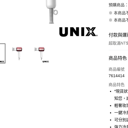
預購商品：
※ 本商品
※ 本商品
付款與運
超取滿NT$
付款方式
商品特色
信用卡一
商品編號
7614414
信用卡分
商品特色
3 期 
*現貨
6 期 
合作金
知您，
華南商
12 期
輕奢玫
合作金
上海商
華南商
一鍵冷
合作金
超商取貨
國泰世
上海商
可分別
華南商
臺灣中
國泰世
LINE Pay
上海商
強力冷
匯豐（