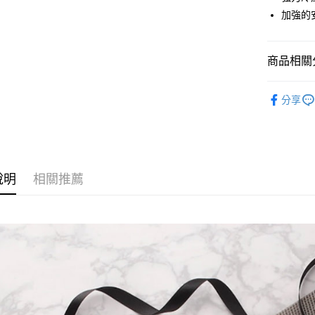
臺灣中
國泰世
聯邦商
加強的
匯豐（
Apple Pay
臺灣中
元大商
聯邦商
匯豐（
玉山商
街口支付
元大商
聯邦商
台新國
商品相關分
玉山商
元大商
台灣樂
悠遊付
台新國
玉山商
生活/家電
台灣樂
台新國
Google Pa
分享
｜生活/家
台灣樂
全支付
全盈+PAY
AFTEE先
說明
相關推薦
相關說明
【關於「A
ATM付款
AFTEE
便利好安
１．簡單
２．便利
運送方式
３．安心
全家取貨
【「AFT
每筆NT$6
１．於結帳