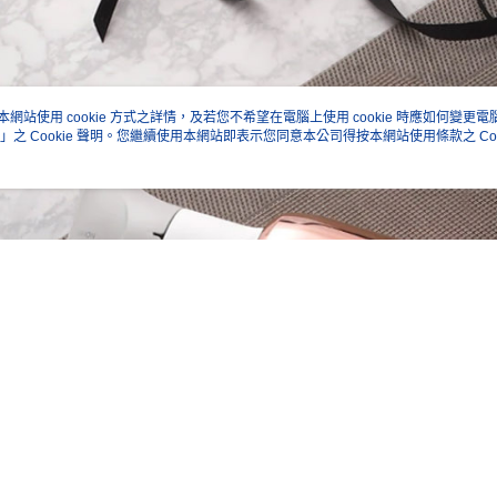
付」結帳
萊爾富取
２．訂單
３．收到繳
每筆NT$6
／ATM／
※ 請注意
7-11取貨
絡購買商品
本網站使用 cookie 方式之詳情，及若您不希望在電腦上使用 cookie 時應如何變更電腦的
先享後付
每筆NT$6
」之 Cookie 聲明。您繼續使用本網站即表示您同意本公司得按本網站使用條款之 Coo
※ 交易是
是否繳費成
宅配
付客戶支
每筆NT$7
【注意事
１．透過由
交易，需
求債權轉
２．關於
https://aft
３．未成
「AFTE
任。
４．使用「
即時審查
結果請求
５．嚴禁
形，恩沛