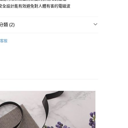
小企業銀行
台中商業銀行
華商業銀行
兆豐國際商業銀行
業銀行
遠東國際商業銀行
安全設計能有效避免對人體有害的電磁波
台灣）商業銀行
華泰商業銀行
小企業銀行
台中商業銀行
業銀行
永豐商業銀行
業銀行
遠東國際商業銀行
台灣）商業銀行
華泰商業銀行
業銀行
星展（台灣）商業銀行
業銀行
永豐商業銀行
業銀行
遠東國際商業銀行
際商業銀行
中國信託商業銀行
類 (2)
業銀行
星展（台灣）商業銀行
業銀行
永豐商業銀行
天信用卡公司
際商業銀行
中國信託商業銀行
業銀行
星展（台灣）商業銀行
品牌
UNIX
天信用卡公司
際商業銀行
中國信託商業銀行
y
客服
電專區｜
妝髮造型/個人清潔
天信用卡公司
享後付
FTEE先享後付」】
先享後付是「在收到商品之後才付款」的支付方式。 讓您購物簡單
心！
：不需註冊會員、不需綁卡、不需儲值。
：只要手機號碼，簡訊認證，即可結帳。
：先確認商品／服務後，再付款。
付款
EE先享後付」結帳流程】
0，滿NT$399(含以上)免運費
方式選擇「AFTEE先享後付」後，將跳轉至「AFTEE先享後