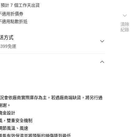
預計 7 個工作天出貨
不適用折價券
不適用點數折抵
清除
紀錄
送方式
399免運
次付款
期付款
0 利率 每期
NT$893
21家銀行
狀況會依廠商實際庫存為主，若遇廠商端缺貨，將另行通
0 利率 每期
NT$446
21家銀行
庫商業銀行
第一商業銀行
謝謝。
業銀行
彰化商業銀行
 0 利率 每期
NT$223
21家銀行
瑰金設計
庫商業銀行
第一商業銀行
業儲蓄銀行
台北富邦商業銀行
業銀行
彰化商業銀行
風，雙重安全機制
庫商業銀行
第一商業銀行
付款
華商業銀行
兆豐國際商業銀行
業儲蓄銀行
台北富邦商業銀行
調節風溫、風速
業銀行
彰化商業銀行
小企業銀行
台中商業銀行
華商業銀行
兆豐國際商業銀行
業儲蓄銀行
台北富邦商業銀行
風能有效保濕並將頭髮的損傷降到最低
台灣）商業銀行
華泰商業銀行