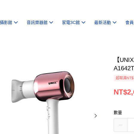
攝影館
音訊樂器館
家電3C館
最新活動
會員
【UNI
A164
超取滿NT$
NT$2,
數量