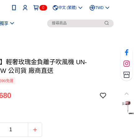
0
中文 (繁體)
TWD
獨享
X】輕奢玫瑰金負離子吹風機 UN-
2TW 公司貨 廠商直送
399免運
680