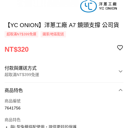
【YC ONION】洋蔥工廠 A7 鏡頭支撐 公司貨
超取滿NT$399免運
國家/地區配送
NT$320
付款與運送方式
超取滿NT$399免運
付款方式
商品特色
信用卡一次付款
商品編號
信用卡分期付款
7641756
3 期 0 利率 每期
NT$106
21家銀行
商品特色
6 期 0 利率 每期
NT$53
21家銀行
合作金庫商業銀行
第一商業銀行
與L型兔籠搭配使用，提供更好的保護