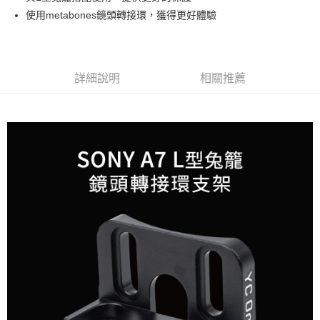
華南商業銀行
彰化商業銀行
12 期 0 利率 每期
NT$26
21家銀行
合作金庫商業銀行
第一商業銀行
使用metabones鏡頭轉接環，獲得更好體驗
上海商業儲蓄銀行
台北富邦商業銀行
華南商業銀行
彰化商業銀行
合作金庫商業銀行
第一商業銀行
超商取貨付款
國泰世華商業銀行
兆豐國際商業銀行
上海商業儲蓄銀行
台北富邦商業銀行
華南商業銀行
彰化商業銀行
臺灣中小企業銀行
台中商業銀行
國泰世華商業銀行
兆豐國際商業銀行
LINE Pay
上海商業儲蓄銀行
台北富邦商業銀行
匯豐（台灣）商業銀行
華泰商業銀行
臺灣中小企業銀行
台中商業銀行
國泰世華商業銀行
兆豐國際商業銀行
聯邦商業銀行
遠東國際商業銀行
詳細說明
相關推薦
匯豐（台灣）商業銀行
華泰商業銀行
Apple Pay
臺灣中小企業銀行
台中商業銀行
元大商業銀行
永豐商業銀行
聯邦商業銀行
遠東國際商業銀行
匯豐（台灣）商業銀行
華泰商業銀行
玉山商業銀行
星展（台灣）商業銀行
街口支付
元大商業銀行
永豐商業銀行
聯邦商業銀行
遠東國際商業銀行
台新國際商業銀行
中國信託商業銀行
玉山商業銀行
星展（台灣）商業銀行
元大商業銀行
永豐商業銀行
台灣樂天信用卡公司
悠遊付
台新國際商業銀行
中國信託商業銀行
玉山商業銀行
星展（台灣）商業銀行
台灣樂天信用卡公司
台新國際商業銀行
中國信託商業銀行
Google Pay
台灣樂天信用卡公司
全支付
全盈+PAY
AFTEE先享後付
相關說明
【關於「AFTEE先享後付」】
ATM付款
AFTEE先享後付是「在收到商品之後才付款」的支付方式。 讓您購物簡單
便利好安心！
１．簡單：不需註冊會員、不需綁卡、不需儲值。