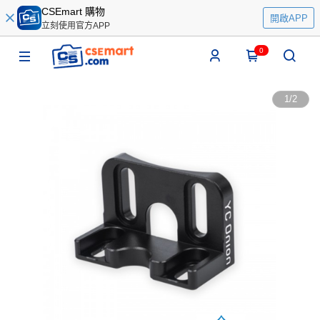
CSEmart 購物
開啟APP
立刻使用官方APP
0
1
/
2