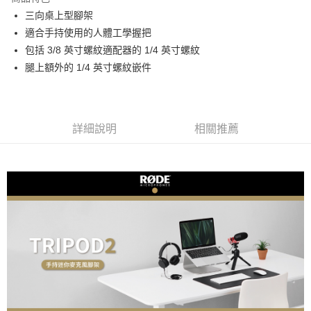
6 期 0 利率 每期
NT$298
21家銀行
合作金庫商業銀行
第一商業銀行
三向桌上型腳架
華南商業銀行
彰化商業銀行
12 期 0 利率 每期
NT$149
21家銀行
合作金庫商業銀行
第一商業銀行
適合手持使用的人體工學握把
上海商業儲蓄銀行
台北富邦商業銀行
華南商業銀行
彰化商業銀行
合作金庫商業銀行
第一商業銀行
超商取貨付款
國泰世華商業銀行
兆豐國際商業銀行
包括 3/8 英寸螺紋適配器的 1/4 英寸螺紋
上海商業儲蓄銀行
台北富邦商業銀行
華南商業銀行
彰化商業銀行
臺灣中小企業銀行
台中商業銀行
腿上額外的 1/4 英寸螺紋嵌件
國泰世華商業銀行
兆豐國際商業銀行
LINE Pay
上海商業儲蓄銀行
台北富邦商業銀行
匯豐（台灣）商業銀行
華泰商業銀行
臺灣中小企業銀行
台中商業銀行
國泰世華商業銀行
兆豐國際商業銀行
聯邦商業銀行
遠東國際商業銀行
匯豐（台灣）商業銀行
華泰商業銀行
Apple Pay
臺灣中小企業銀行
台中商業銀行
元大商業銀行
永豐商業銀行
聯邦商業銀行
遠東國際商業銀行
匯豐（台灣）商業銀行
華泰商業銀行
玉山商業銀行
星展（台灣）商業銀行
街口支付
元大商業銀行
永豐商業銀行
詳細說明
相關推薦
聯邦商業銀行
遠東國際商業銀行
台新國際商業銀行
中國信託商業銀行
玉山商業銀行
星展（台灣）商業銀行
元大商業銀行
永豐商業銀行
台灣樂天信用卡公司
悠遊付
台新國際商業銀行
中國信託商業銀行
玉山商業銀行
星展（台灣）商業銀行
台灣樂天信用卡公司
台新國際商業銀行
中國信託商業銀行
Google Pay
台灣樂天信用卡公司
全支付
全盈+PAY
AFTEE先享後付
相關說明
【關於「AFTEE先享後付」】
ATM付款
AFTEE先享後付是「在收到商品之後才付款」的支付方式。 讓您購物簡單