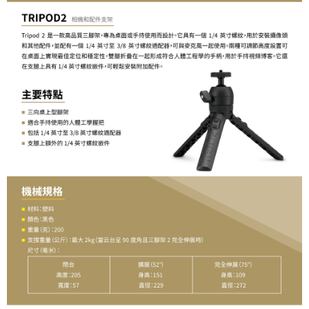
便利好安心！
１．簡單：不需註冊會員、不需綁卡、不需儲值。
運送方式
２．便利：只要手機號碼，簡訊認證，即可結帳。
３．安心：先確認商品／服務後，再付款。
全家取貨付款
每筆NT$60，滿NT$399(含以上)免運費
【「AFTEE先享後付」結帳流程】
１．於結帳方式選擇「AFTEE先享後付」後，將跳轉至「AFTEE先享後付」
萊爾富取貨付款
結帳頁面，進行簡訊認證並確認金額後，即可完成結帳。
２．訂單成立數日內，您將收到繳費通知簡訊。
每筆NT$60，滿NT$399(含以上)免運費
３．收到繳費通知簡訊後14天內，點擊此簡訊中的連結，可透過四大超商／
ATM／網路銀行／等多元方式進行付款，方視為交易完成。
7-11取貨付款
※ 請注意：結帳手續完成當下不需立刻繳費，但若您需要取消訂單，請聯絡
每筆NT$60，滿NT$399(含以上)免運費
購買商品的店家。未經商家同意取消之訂單仍視為有效，需透過AFTEE先享
後付繳納相關費用。
宅配
※ 交易是否成功請以「AFTEE先享後付 」之結帳頁面顯示為準，若有關於
是否繳費成功／繳費後需取消欲退款等相關疑問，請聯繫「AFTEE先享後付
每筆NT$75，滿NT$399(含以上)免運費
客戶支援中心」
https://netprotections.freshdesk.com/support/home
付款後門市自取
【注意事項】
１．透過由恩沛科技股份有限公司提供之「AFTEE先享後付」服務完成之交
免運費
易，需依本服務之必要範圍內提供個人資料，並將交易相關給付款項請求債
權轉讓予恩沛科技股份有限公司。
２．關於個人資料處理事宜，請瀏覽以下網址：
https://aftee.tw/terms/#terms3
３．未成年的使用者請事先徵得法定代理人或監護人之同意方可使用