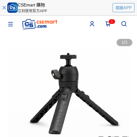
CSEmart 購物
開啟APP
立刻使用官方APP
0
1
/
3