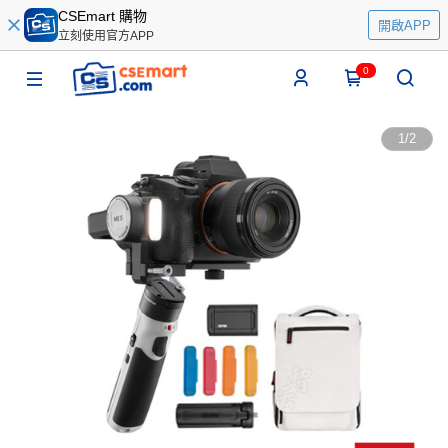
CSEmart 購物
開啟APP
立刻使用官方APP
0
1
/
2