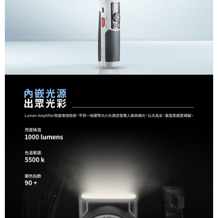
https://aftee.tw/terms/#terms3
３．未成年的使用者請事先徵得法定代理人或監護人之同意方可使用
「AFTEE先享後付」，若未經同意申辦者引起之損失，本公司不負相關責
任。
４．使用「AFTEE先享後付」時，將依據個別帳號之用戶狀況，依本公司即
時審查核予不同之上限額度；若仍有額度不足之情形，本公司將視審查結果
請求用戶進行身份認證。
５．嚴禁一人註冊多個帳號或使用他人資訊註冊。若發現惡意使用之情形，
恩沛科技股份有限公司將有權停止該用戶之使用額度並採取法律行動。