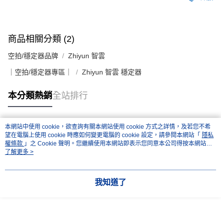
商品相關分類 (2)
空拍/穩定器品牌
Zhiyun 智雲
｜空拍/穩定器專區｜
Zhiyun 智雲 穩定器
本分類熱銷
全站排行
本網站中使用 cookie，欲查詢有關本網站使用 cookie 方式之詳情，及若您不希
熱門標籤
望在電腦上使用 cookie 時應如何變更電腦的 cookie 設定，請參閱本網站「
隱私
權條款
」之 Cookie 聲明。您繼續使用本網站即表示您同意本公司得按本網站使
用條款之 Cookie 聲明使用 cookie。
了解更多 >
我知道了