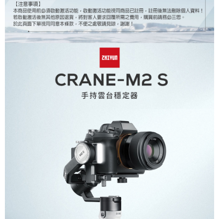
【關於「AFTEE先享後付」】
ATM付款
AFTEE先享後付是「在收到商品之後才付款」的支付方式。 讓您購物簡單
便利好安心！
１．簡單：不需註冊會員、不需綁卡、不需儲值。
運送方式
２．便利：只要手機號碼，簡訊認證，即可結帳。
３．安心：先確認商品／服務後，再付款。
全家取貨付款
每筆NT$60，滿NT$399(含以上)免運費
【「AFTEE先享後付」結帳流程】
１．於結帳方式選擇「AFTEE先享後付」後，將跳轉至「AFTEE先享後付」
萊爾富取貨付款
結帳頁面，進行簡訊認證並確認金額後，即可完成結帳。
２．訂單成立數日內，您將收到繳費通知簡訊。
每筆NT$60，滿NT$399(含以上)免運費
３．收到繳費通知簡訊後14天內，點擊此簡訊中的連結，可透過四大超商／
ATM／網路銀行／等多元方式進行付款，方視為交易完成。
7-11取貨付款
※ 請注意：結帳手續完成當下不需立刻繳費，但若您需要取消訂單，請聯絡
每筆NT$60，滿NT$399(含以上)免運費
購買商品的店家。未經商家同意取消之訂單仍視為有效，需透過AFTEE先享
後付繳納相關費用。
宅配
※ 交易是否成功請以「AFTEE先享後付 」之結帳頁面顯示為準，若有關於
是否繳費成功／繳費後需取消欲退款等相關疑問，請聯繫「AFTEE先享後付
每筆NT$75，滿NT$399(含以上)免運費
客戶支援中心」
https://netprotections.freshdesk.com/support/home
付款後門市自取
【注意事項】
１．透過由恩沛科技股份有限公司提供之「AFTEE先享後付」服務完成之交
免運費
易，需依本服務之必要範圍內提供個人資料，並將交易相關給付款項請求債
權轉讓予恩沛科技股份有限公司。
２．關於個人資料處理事宜，請瀏覽以下網址：