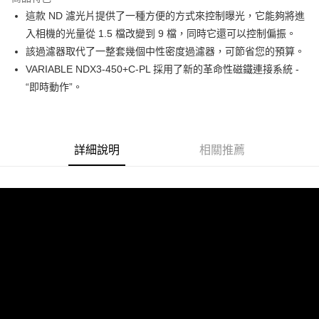
6 期 0 利率 每期
NT$1,063
21家銀行
合作金庫商業銀行
第一商業銀行
這款 ND 濾光片提供了一種方便的方式來控制曝光，它能夠將進
華南商業銀行
彰化商業銀行
12 期 0 利率 每期
NT$531
21家銀行
合作金庫商業銀行
第一商業銀行
入相機的光量從 1.5 檔改變到 9 檔，同時它還可以控制偏振。
上海商業儲蓄銀行
台北富邦商業銀行
華南商業銀行
彰化商業銀行
合作金庫商業銀行
第一商業銀行
超商取貨付款
國泰世華商業銀行
兆豐國際商業銀行
該過濾器取代了一整套幾個中性密度過濾器，可節省您的預算。
上海商業儲蓄銀行
台北富邦商業銀行
華南商業銀行
彰化商業銀行
臺灣中小企業銀行
台中商業銀行
VARIABLE NDX3-450+C-PL 採用了新的革命性磁鐵連接系統 -
國泰世華商業銀行
兆豐國際商業銀行
LINE Pay
上海商業儲蓄銀行
台北富邦商業銀行
匯豐（台灣）商業銀行
華泰商業銀行
臺灣中小企業銀行
台中商業銀行
“即時動作”。
國泰世華商業銀行
兆豐國際商業銀行
聯邦商業銀行
遠東國際商業銀行
匯豐（台灣）商業銀行
華泰商業銀行
Apple Pay
臺灣中小企業銀行
台中商業銀行
元大商業銀行
永豐商業銀行
聯邦商業銀行
遠東國際商業銀行
匯豐（台灣）商業銀行
華泰商業銀行
玉山商業銀行
星展（台灣）商業銀行
街口支付
元大商業銀行
永豐商業銀行
聯邦商業銀行
遠東國際商業銀行
台新國際商業銀行
中國信託商業銀行
玉山商業銀行
星展（台灣）商業銀行
詳細說明
相關推薦
元大商業銀行
永豐商業銀行
台灣樂天信用卡公司
悠遊付
台新國際商業銀行
中國信託商業銀行
玉山商業銀行
星展（台灣）商業銀行
台灣樂天信用卡公司
台新國際商業銀行
中國信託商業銀行
Google Pay
台灣樂天信用卡公司
全支付
全盈+PAY
AFTEE先享後付
相關說明
【關於「AFTEE先享後付」】
ATM付款
AFTEE先享後付是「在收到商品之後才付款」的支付方式。 讓您購物簡單