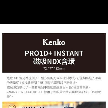
便利好安心！
１．簡單：不需註冊會員、不需綁卡、不需儲值。
運送方式
２．便利：只要手機號碼，簡訊認證，即可結帳。
３．安心：先確認商品／服務後，再付款。
全家取貨付款
每筆NT$60，滿NT$399(含以上)免運費
【「AFTEE先享後付」結帳流程】
１．於結帳方式選擇「AFTEE先享後付」後，將跳轉至「AFTEE先享後付」
萊爾富取貨付款
結帳頁面，進行簡訊認證並確認金額後，即可完成結帳。
２．訂單成立數日內，您將收到繳費通知簡訊。
每筆NT$60，滿NT$399(含以上)免運費
３．收到繳費通知簡訊後14天內，點擊此簡訊中的連結，可透過四大超商／
ATM／網路銀行／等多元方式進行付款，方視為交易完成。
7-11取貨付款
※ 請注意：結帳手續完成當下不需立刻繳費，但若您需要取消訂單，請聯絡
每筆NT$60，滿NT$399(含以上)免運費
購買商品的店家。未經商家同意取消之訂單仍視為有效，需透過AFTEE先享
後付繳納相關費用。
宅配
※ 交易是否成功請以「AFTEE先享後付 」之結帳頁面顯示為準，若有關於
是否繳費成功／繳費後需取消欲退款等相關疑問，請聯繫「AFTEE先享後付
每筆NT$75，滿NT$399(含以上)免運費
客戶支援中心」
https://netprotections.freshdesk.com/support/home
付款後門市自取
【注意事項】
１．透過由恩沛科技股份有限公司提供之「AFTEE先享後付」服務完成之交
免運費
易，需依本服務之必要範圍內提供個人資料，並將交易相關給付款項請求債
權轉讓予恩沛科技股份有限公司。
２．關於個人資料處理事宜，請瀏覽以下網址：
https://aftee.tw/terms/#terms3
３．未成年的使用者請事先徵得法定代理人或監護人之同意方可使用