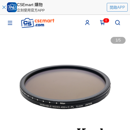
CSEmart 購物
開啟APP
立刻使用官方APP
0
1
/
5