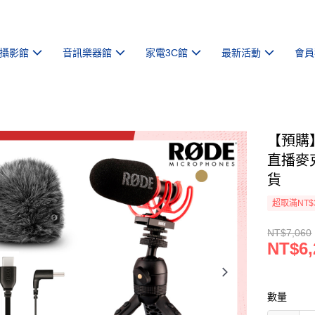
攝影館
音訊樂器館
家電3C館
最新活動
會員
【預購】
直播麥克
貨
超取滿NT$
NT$7,060
NT$6,
數量