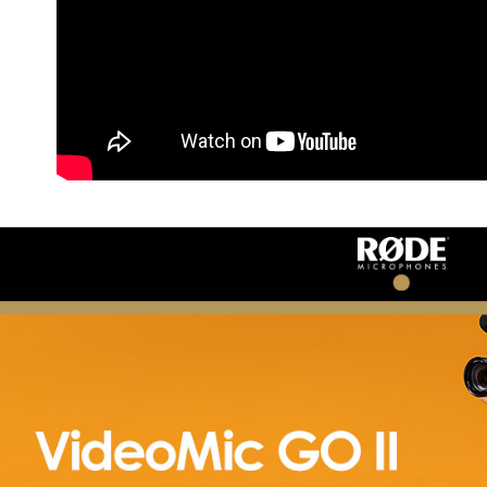
付」結帳
萊爾富取
２．訂單
３．收到繳
每筆NT$6
／ATM／
※ 請注意
7-11取貨
絡購買商品
先享後付
每筆NT$6
※ 交易是
是否繳費成
宅配
付客戶支
每筆NT$7
【注意事
付款後門
１．透過由
交易，需
免運費
求債權轉
２．關於
https://aft
３．未成
「AFTE
任。
４．使用「
即時審查
結果請求
５．嚴禁
形，恩沛