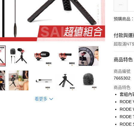
預購商品：
付款與運
超取滿NT$
付款方式
商品特色
信用卡一
商品編號
7665302
信用卡分
商品特色
3 期 
套組內容
看更多
6 期 
合作金
RODE V
華南商
12 期
RODE
合作金
上海商
華南商
RODE 
合作金
超商取貨
國泰世
上海商
RODE 
華南商
臺灣中
國泰世
LINE Pay
上海商
匯豐（