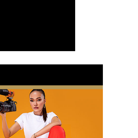
頁面，進行簡訊認證並確認金額後，即可完成結帳。
貨付款
成立數日內，您將收到繳費通知簡訊。
費通知簡訊後14天內，點擊此簡訊中的連結，可透過四大超商
0，滿NT$399(含以上)免運費
網路銀行／等多元方式進行付款，方視為交易完成。
：結帳手續完成當下不需立刻繳費，但若您需要取消訂單，請聯
付款
的店家。未經商家同意取消之訂單仍視為有效，需透過AFTEE
繳納相關費用。
0，滿NT$399(含以上)免運費
否成功請以「AFTEE先享後付 」之結帳頁面顯示為準，若有關於
功／繳費後需取消欲退款等相關疑問，請聯繫「AFTEE先享後
援中心」
https://netprotections.freshdesk.com/support/home
5，滿NT$399(含以上)免運費
項】
市自取
恩沛科技股份有限公司提供之「AFTEE先享後付」服務完成之
依本服務之必要範圍內提供個人資料，並將交易相關給付款項請
讓予恩沛科技股份有限公司。
個人資料處理事宜，請瀏覽以下網址：
ee.tw/terms/#terms3
年的使用者請事先徵得法定代理人或監護人之同意方可使用
E先享後付」，若未經同意申辦者引起之損失，本公司不負相關責
AFTEE先享後付」時，將依據個別帳號之用戶狀況，依本公司
核予不同之上限額度；若仍有額度不足之情形，本公司將視審查
用戶進行身份認證。
一人註冊多個帳號或使用他人資訊註冊。若發現惡意使用之情
科技股份有限公司將有權停止該用戶之使用額度並採取法律行