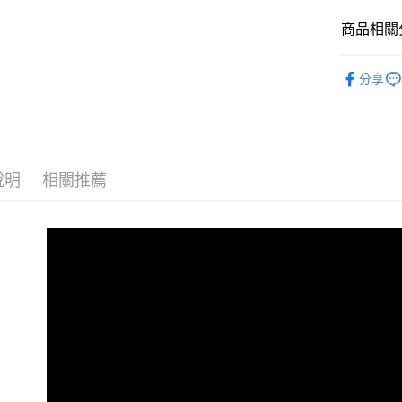
臺灣中
國泰世
聯邦商
匯豐（
Apple Pay
臺灣中
商品相關分
元大商
聯邦商
匯豐（
玉山商
街口支付
元大商
｜音訊設
聯邦商
台新國
玉山商
分享
元大商
台灣樂
悠遊付
音訊設備
台新國
玉山商
台灣樂
台新國
Google Pa
👍PODC
台灣樂
RØDE 旗
全支付
說明
相關推薦
全盈+PAY
AFTEE先
相關說明
【關於「A
ATM付款
AFTEE
便利好安
１．簡單
２．便利
運送方式
３．安心
全家取貨
【「AFT
每筆NT$6
１．於結帳