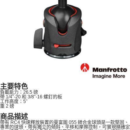
便利好安心！
１．簡單：不需註冊會員、不需綁卡、不需儲值。
運送方式
２．便利：只要手機號碼，簡訊認證，即可結帳。
３．安心：先確認商品／服務後，再付款。
宅配
每筆NT$75，滿NT$399(含以上)免運費
【「AFTEE先享後付」結帳流程】
１．於結帳方式選擇「AFTEE先享後付」後，將跳轉至「AFTEE先享後付」
付款後門市自取
結帳頁面，進行簡訊認證並確認金額後，即可完成結帳。
２．訂單成立數日內，您將收到繳費通知簡訊。
免運費
３．收到繳費通知簡訊後14天內，點擊此簡訊中的連結，可透過四大超商／
ATM／網路銀行／等多元方式進行付款，方視為交易完成。
※ 請注意：結帳手續完成當下不需立刻繳費，但若您需要取消訂單，請聯絡
購買商品的店家。未經商家同意取消之訂單仍視為有效，需透過AFTEE先享
後付繳納相關費用。
※ 交易是否成功請以「AFTEE先享後付 」之結帳頁面顯示為準，若有關於
是否繳費成功／繳費後需取消欲退款等相關疑問，請聯繫「AFTEE先享後付
主要特色
客戶支援中心」
https://netprotections.freshdesk.com/support/home
負載能力：26.5 磅
帶 1/4"-20 和 3/8"-16 螺釘的板
【注意事項】
工作高度：5"
１．透過由恩沛科技股份有限公司提供之「AFTEE先享後付」服務完成之交
重 2 磅
易，需依本服務之必要範圍內提供個人資料，並將交易相關給付款項請求債
權轉讓予恩沛科技股份有限公司。
商品描述
２．關於個人資料處理事宜，請瀏覽以下網址：
帶有 RC4 快速釋放裝置的曼富圖 055 鎂合金球頭是一款堅固、
https://aftee.tw/terms/#terms3
專業的球頭，帶有獨立的傾斜、平移和摩擦控制，可實現精確定
３．未成年的使用者請事先徵得法定代理人或監護人之同意方可使用