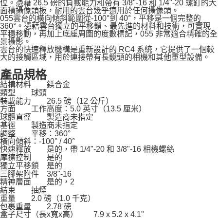
位。憑藉 26.5 磅的負載能力和帶有 3/8"-16 和 1/4"-20 螺釘的大
「AFTEE先享後付」，若未經同意申辦者引起之損失，本公司不負相關責
面積攝像頭板，耐用的雲台幾乎適用於任何攝像頭。
任。
055雲台的橫向傾斜範圍從-100°到 40°，平移是一個完整的
４．使用「AFTEE先享後付」時，將依據個別帳號之用戶狀況，依本公司即
360°。憑藉雲台獨立的平移鎖、最先進的材料和技術，可實現
平穩移動，再加上底座周圍的度數標記，055 非常適合精確的全
時審查核予不同之上限額度；若仍有額度不足之情形，本公司將視審查結果
景攝影。
請求用戶進行身份認證。
雲台的快速釋放機構是重新設計的 RC4 系統，它提供了一個較
５．嚴禁一人註冊多個帳號或使用他人資訊註冊。若發現惡意使用之情形，
大的接觸區域，用於連接帶有長鏡頭的相機和其他重型設備。
恩沛科技股份有限公司將有權停止該用戶之使用額度並採取法律行動。
產品規格
結構材料
鎂合金
類型
球頭
裝載能力
26.5 磅（12 公斤）
方面
工作高度：5.0 英寸（13.5 厘米）
球體直徑
製造商未指定
基徑
製造商未指定
調整
平移：360°
橫向傾斜：-100° / 40°
快速釋放
是的，帶 1/4"-20 和 3/8"-16 相機螺絲
摩擦控制
是的
獨立平移鎖
是的
三腳架附件
3/8"-16
精神層面
是的，2
結束
抽煙
重量
2.0 磅（1.0 千克）
包裹重量
2.78 磅
盒子尺寸（長x寬x高）
7.9 x 5.2 x 4.1"