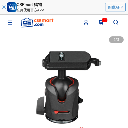
CSEmart 購物
開啟APP
立刻使用官方APP
0
1
/
3