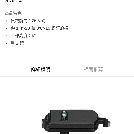
7670614
3 期 0 利率 每期
NT$1,663
21家銀行
商品特色
6 期 0 利率 每期
NT$831
21家銀行
合作金庫商業銀行
第一商業銀行
負載能力：26.5 磅
華南商業銀行
彰化商業銀行
12 期 0 利率 每期
NT$415
21家銀行
合作金庫商業銀行
第一商業銀行
帶 1/4"-20 和 3/8"-16 螺釘的板
上海商業儲蓄銀行
台北富邦商業銀行
華南商業銀行
彰化商業銀行
合作金庫商業銀行
第一商業銀行
LINE Pay
國泰世華商業銀行
兆豐國際商業銀行
工作高度：5"
上海商業儲蓄銀行
台北富邦商業銀行
華南商業銀行
彰化商業銀行
臺灣中小企業銀行
台中商業銀行
重 2 磅
國泰世華商業銀行
兆豐國際商業銀行
Apple Pay
上海商業儲蓄銀行
台北富邦商業銀行
匯豐（台灣）商業銀行
華泰商業銀行
臺灣中小企業銀行
台中商業銀行
國泰世華商業銀行
兆豐國際商業銀行
聯邦商業銀行
遠東國際商業銀行
匯豐（台灣）商業銀行
華泰商業銀行
街口支付
臺灣中小企業銀行
台中商業銀行
元大商業銀行
永豐商業銀行
聯邦商業銀行
遠東國際商業銀行
匯豐（台灣）商業銀行
華泰商業銀行
玉山商業銀行
星展（台灣）商業銀行
悠遊付
元大商業銀行
永豐商業銀行
詳細說明
相關推薦
聯邦商業銀行
遠東國際商業銀行
台新國際商業銀行
中國信託商業銀行
玉山商業銀行
星展（台灣）商業銀行
元大商業銀行
永豐商業銀行
台灣樂天信用卡公司
Google Pay
台新國際商業銀行
中國信託商業銀行
玉山商業銀行
星展（台灣）商業銀行
台灣樂天信用卡公司
台新國際商業銀行
中國信託商業銀行
全支付
台灣樂天信用卡公司
全盈+PAY
AFTEE先享後付
相關說明
【關於「AFTEE先享後付」】
ATM付款
AFTEE先享後付是「在收到商品之後才付款」的支付方式。 讓您購物簡單