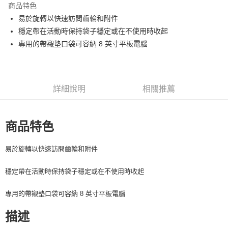
商品特色
6 期 0 利率 每期
NT$466
21家銀行
合作金庫商業銀行
第一商業銀行
易於旋轉以快速訪問齒輪和附件
華南商業銀行
彰化商業銀行
12 期 0 利率 每期
NT$233
21家銀行
合作金庫商業銀行
第一商業銀行
穩定帶在活動時保持袋子穩定或在不使用時收起
上海商業儲蓄銀行
台北富邦商業銀行
華南商業銀行
彰化商業銀行
合作金庫商業銀行
第一商業銀行
超商取貨付款
國泰世華商業銀行
兆豐國際商業銀行
專用的帶襯墊口袋可容納 8 英寸平板電腦
上海商業儲蓄銀行
台北富邦商業銀行
華南商業銀行
彰化商業銀行
臺灣中小企業銀行
台中商業銀行
國泰世華商業銀行
兆豐國際商業銀行
LINE Pay
上海商業儲蓄銀行
台北富邦商業銀行
匯豐（台灣）商業銀行
華泰商業銀行
臺灣中小企業銀行
台中商業銀行
國泰世華商業銀行
兆豐國際商業銀行
聯邦商業銀行
遠東國際商業銀行
匯豐（台灣）商業銀行
華泰商業銀行
Apple Pay
臺灣中小企業銀行
台中商業銀行
元大商業銀行
永豐商業銀行
詳細說明
相關推薦
聯邦商業銀行
遠東國際商業銀行
匯豐（台灣）商業銀行
華泰商業銀行
玉山商業銀行
星展（台灣）商業銀行
街口支付
元大商業銀行
永豐商業銀行
聯邦商業銀行
遠東國際商業銀行
台新國際商業銀行
中國信託商業銀行
玉山商業銀行
星展（台灣）商業銀行
元大商業銀行
永豐商業銀行
台灣樂天信用卡公司
悠遊付
台新國際商業銀行
中國信託商業銀行
商品特色
玉山商業銀行
星展（台灣）商業銀行
台灣樂天信用卡公司
台新國際商業銀行
中國信託商業銀行
Google Pay
台灣樂天信用卡公司
易於旋轉以快速訪問齒輪和附件
全支付
穩定帶在活動時保持袋子穩定或在不使用時收起
全盈+PAY
專用的帶襯墊口袋可容納 8 英寸平板電腦
AFTEE先享後付
相關說明
描述
【關於「AFTEE先享後付」】
ATM付款
AFTEE先享後付是「在收到商品之後才付款」的支付方式。 讓您購物簡單