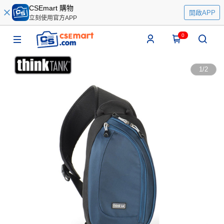
CSEmart 購物
開啟APP
立刻使用官方APP
0
1
/
2