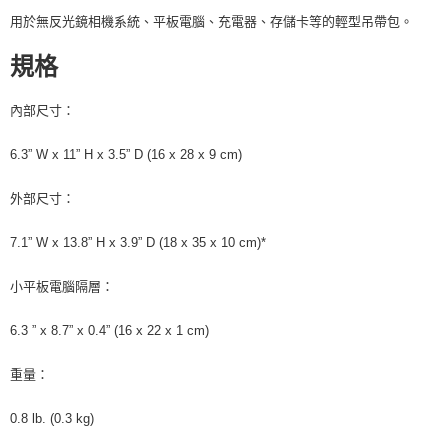
便利好安心！
用於無反光鏡相機系統、平板電腦、充電器、存儲卡等的輕型吊帶包。
１．簡單：不需註冊會員、不需綁卡、不需儲值。
運送方式
２．便利：只要手機號碼，簡訊認證，即可結帳。
規格
３．安心：先確認商品／服務後，再付款。
全家取貨付款
每筆NT$60，滿NT$399(含以上)免運費
【「AFTEE先享後付」結帳流程】
內部尺寸：
１．於結帳方式選擇「AFTEE先享後付」後，將跳轉至「AFTEE先享後付」
萊爾富取貨付款
結帳頁面，進行簡訊認證並確認金額後，即可完成結帳。
6.3” W x 11” H x 3.5” D (16 x 28 x 9 cm)
２．訂單成立數日內，您將收到繳費通知簡訊。
每筆NT$60，滿NT$399(含以上)免運費
３．收到繳費通知簡訊後14天內，點擊此簡訊中的連結，可透過四大超商／
ATM／網路銀行／等多元方式進行付款，方視為交易完成。
外部尺寸：
7-11取貨付款
※ 請注意：結帳手續完成當下不需立刻繳費，但若您需要取消訂單，請聯絡
每筆NT$60，滿NT$399(含以上)免運費
購買商品的店家。未經商家同意取消之訂單仍視為有效，需透過AFTEE先享
7.1” W x 13.8” H x 3.9” D (18 x 35 x 10 cm)*
後付繳納相關費用。
宅配
※ 交易是否成功請以「AFTEE先享後付 」之結帳頁面顯示為準，若有關於
小平板電腦隔層：
是否繳費成功／繳費後需取消欲退款等相關疑問，請聯繫「AFTEE先享後付
每筆NT$75，滿NT$399(含以上)免運費
客戶支援中心」
https://netprotections.freshdesk.com/support/home
6.3 ” x 8.7” x 0.4” (16 x 22 x 1 cm)
付款後門市自取
【注意事項】
１．透過由恩沛科技股份有限公司提供之「AFTEE先享後付」服務完成之交
免運費
重量：
易，需依本服務之必要範圍內提供個人資料，並將交易相關給付款項請求債
權轉讓予恩沛科技股份有限公司。
２．關於個人資料處理事宜，請瀏覽以下網址：
0.8 lb. (0.3 kg)
https://aftee.tw/terms/#terms3