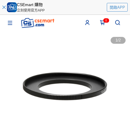
CSEmart 購物
開啟APP
立刻使用官方APP
0
1
/
2