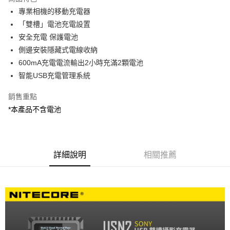
6 期 0 利率 每期
NT$150
21家銀行
合作金庫商業銀行
第一商業銀行
專業相機的移動充電器
華南商業銀行
彰化商業銀行
12 期 0 利率 每期
NT$75
21家銀行
合作金庫商業銀行
第一商業銀行
「雙槽」電池充電設置
上海商業儲蓄銀行
台北富邦商業銀行
華南商業銀行
彰化商業銀行
合作金庫商業銀行
第一商業銀行
超商取貨付款
國泰世華商業銀行
兆豐國際商業銀行
安全充電 保護電池
上海商業儲蓄銀行
台北富邦商業銀行
華南商業銀行
彰化商業銀行
臺灣中小企業銀行
台中商業銀行
側邊安裝隱藏式電線收納
國泰世華商業銀行
兆豐國際商業銀行
LINE Pay
上海商業儲蓄銀行
台北富邦商業銀行
匯豐（台灣）商業銀行
華泰商業銀行
臺灣中小企業銀行
台中商業銀行
600mA充電電流輸出2小時充滿2顆電池
國泰世華商業銀行
兆豐國際商業銀行
聯邦商業銀行
遠東國際商業銀行
匯豐（台灣）商業銀行
華泰商業銀行
Apple Pay
智能USB充電管理系統
臺灣中小企業銀行
台中商業銀行
元大商業銀行
永豐商業銀行
聯邦商業銀行
遠東國際商業銀行
匯豐（台灣）商業銀行
華泰商業銀行
玉山商業銀行
星展（台灣）商業銀行
街口支付
元大商業銀行
永豐商業銀行
銷售重點
聯邦商業銀行
遠東國際商業銀行
台新國際商業銀行
中國信託商業銀行
玉山商業銀行
星展（台灣）商業銀行
*本產品不含電池
元大商業銀行
永豐商業銀行
台灣樂天信用卡公司
悠遊付
台新國際商業銀行
中國信託商業銀行
玉山商業銀行
星展（台灣）商業銀行
台灣樂天信用卡公司
台新國際商業銀行
中國信託商業銀行
Google Pay
台灣樂天信用卡公司
全支付
詳細說明
相關推薦
全盈+PAY
AFTEE先享後付
相關說明
【關於「AFTEE先享後付」】
ATM付款
AFTEE先享後付是「在收到商品之後才付款」的支付方式。 讓您購物簡單