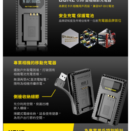
便利好安心！
１．簡單：不需註冊會員、不需綁卡、不需儲值。
運送方式
２．便利：只要手機號碼，簡訊認證，即可結帳。
３．安心：先確認商品／服務後，再付款。
全家取貨付款
每筆NT$60，滿NT$399(含以上)免運費
【「AFTEE先享後付」結帳流程】
１．於結帳方式選擇「AFTEE先享後付」後，將跳轉至「AFTEE先享後付」
萊爾富取貨付款
結帳頁面，進行簡訊認證並確認金額後，即可完成結帳。
２．訂單成立數日內，您將收到繳費通知簡訊。
每筆NT$60，滿NT$399(含以上)免運費
３．收到繳費通知簡訊後14天內，點擊此簡訊中的連結，可透過四大超商／
ATM／網路銀行／等多元方式進行付款，方視為交易完成。
7-11取貨付款
※ 請注意：結帳手續完成當下不需立刻繳費，但若您需要取消訂單，請聯絡
每筆NT$60，滿NT$399(含以上)免運費
購買商品的店家。未經商家同意取消之訂單仍視為有效，需透過AFTEE先享
後付繳納相關費用。
宅配
※ 交易是否成功請以「AFTEE先享後付 」之結帳頁面顯示為準，若有關於
是否繳費成功／繳費後需取消欲退款等相關疑問，請聯繫「AFTEE先享後付
每筆NT$75，滿NT$399(含以上)免運費
客戶支援中心」
https://netprotections.freshdesk.com/support/home
付款後門市自取
【注意事項】
１．透過由恩沛科技股份有限公司提供之「AFTEE先享後付」服務完成之交
免運費
易，需依本服務之必要範圍內提供個人資料，並將交易相關給付款項請求債
權轉讓予恩沛科技股份有限公司。
２．關於個人資料處理事宜，請瀏覽以下網址：
https://aftee.tw/terms/#terms3
３．未成年的使用者請事先徵得法定代理人或監護人之同意方可使用