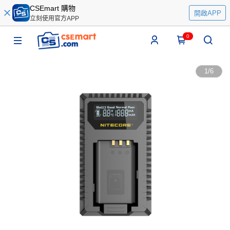
CSEmart 購物
開啟APP
立刻使用官方APP
0
1
/
6