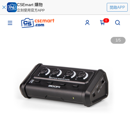
CSEmart 購物
開啟APP
立刻使用官方APP
0
1
/
5