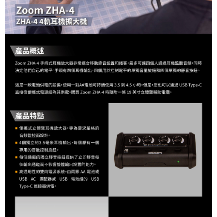
便利好安心！
１．簡單：不需註冊會員、不需綁卡、不需儲值。
運送方式
２．便利：只要手機號碼，簡訊認證，即可結帳。
３．安心：先確認商品／服務後，再付款。
全家取貨付款
每筆NT$60，滿NT$399(含以上)免運費
【「AFTEE先享後付」結帳流程】
１．於結帳方式選擇「AFTEE先享後付」後，將跳轉至「AFTEE先享後付」
萊爾富取貨付款
結帳頁面，進行簡訊認證並確認金額後，即可完成結帳。
２．訂單成立數日內，您將收到繳費通知簡訊。
每筆NT$60，滿NT$399(含以上)免運費
３．收到繳費通知簡訊後14天內，點擊此簡訊中的連結，可透過四大超商／
ATM／網路銀行／等多元方式進行付款，方視為交易完成。
7-11取貨付款
※ 請注意：結帳手續完成當下不需立刻繳費，但若您需要取消訂單，請聯絡
每筆NT$60，滿NT$399(含以上)免運費
購買商品的店家。未經商家同意取消之訂單仍視為有效，需透過AFTEE先享
後付繳納相關費用。
宅配
※ 交易是否成功請以「AFTEE先享後付 」之結帳頁面顯示為準，若有關於
是否繳費成功／繳費後需取消欲退款等相關疑問，請聯繫「AFTEE先享後付
每筆NT$75，滿NT$399(含以上)免運費
客戶支援中心」
https://netprotections.freshdesk.com/support/home
付款後門市自取
【注意事項】
１．透過由恩沛科技股份有限公司提供之「AFTEE先享後付」服務完成之交
免運費
易，需依本服務之必要範圍內提供個人資料，並將交易相關給付款項請求債
權轉讓予恩沛科技股份有限公司。
２．關於個人資料處理事宜，請瀏覽以下網址：
https://aftee.tw/terms/#terms3
３．未成年的使用者請事先徵得法定代理人或監護人之同意方可使用