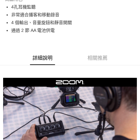
6 期 0 利率 每期
NT$330
21家銀行
合作金庫商業銀行
第一商業銀行
4孔耳機監聽
華南商業銀行
彰化商業銀行
12 期 0 利率 每期
NT$165
21家銀行
合作金庫商業銀行
第一商業銀行
非常適合播客和移動錄音
上海商業儲蓄銀行
台北富邦商業銀行
華南商業銀行
彰化商業銀行
合作金庫商業銀行
第一商業銀行
超商取貨付款
國泰世華商業銀行
兆豐國際商業銀行
4 個輸出、音量旋鈕和靜音開關
上海商業儲蓄銀行
台北富邦商業銀行
華南商業銀行
彰化商業銀行
臺灣中小企業銀行
台中商業銀行
通過 2 節 AA 電池供電
國泰世華商業銀行
兆豐國際商業銀行
LINE Pay
上海商業儲蓄銀行
台北富邦商業銀行
匯豐（台灣）商業銀行
華泰商業銀行
臺灣中小企業銀行
台中商業銀行
國泰世華商業銀行
兆豐國際商業銀行
聯邦商業銀行
遠東國際商業銀行
匯豐（台灣）商業銀行
華泰商業銀行
Apple Pay
臺灣中小企業銀行
台中商業銀行
元大商業銀行
永豐商業銀行
聯邦商業銀行
遠東國際商業銀行
匯豐（台灣）商業銀行
華泰商業銀行
玉山商業銀行
星展（台灣）商業銀行
街口支付
元大商業銀行
永豐商業銀行
詳細說明
相關推薦
聯邦商業銀行
遠東國際商業銀行
台新國際商業銀行
中國信託商業銀行
玉山商業銀行
星展（台灣）商業銀行
元大商業銀行
永豐商業銀行
台灣樂天信用卡公司
悠遊付
台新國際商業銀行
中國信託商業銀行
玉山商業銀行
星展（台灣）商業銀行
台灣樂天信用卡公司
台新國際商業銀行
中國信託商業銀行
Google Pay
台灣樂天信用卡公司
全支付
全盈+PAY
AFTEE先享後付
相關說明
【關於「AFTEE先享後付」】
ATM付款
AFTEE先享後付是「在收到商品之後才付款」的支付方式。 讓您購物簡單