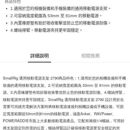
商品特色
6 期 0 利率 每期
NT$141
21家銀行
合作金庫商業銀行
第一商業銀行
1.適用於您的相機裝備和手機裝備的通用移動電源支架。
華南商業銀行
彰化商業銀行
12 期 0 利率 每期
NT$70
21家銀行
合作金庫商業銀行
第一商業銀行
2.可容納寬度範圍為 53mm 至 81mm 的移動電源。
上海商業儲蓄銀行
台北富邦商業銀行
華南商業銀行
彰化商業銀行
合作金庫商業銀行
第一商業銀行
超商取貨付款
國泰世華商業銀行
兆豐國際商業銀行
3.內置橡膠墊有助於吸收衝擊並防止您的移動電源刮傷。
上海商業儲蓄銀行
台北富邦商業銀行
華南商業銀行
彰化商業銀行
臺灣中小企業銀行
台中商業銀行
4.螺絲擰緊，移動電源夾持更牢固穩定。
國泰世華商業銀行
兆豐國際商業銀行
LINE Pay
上海商業儲蓄銀行
台北富邦商業銀行
匯豐（台灣）商業銀行
華泰商業銀行
臺灣中小企業銀行
台中商業銀行
國泰世華商業銀行
兆豐國際商業銀行
聯邦商業銀行
遠東國際商業銀行
匯豐（台灣）商業銀行
華泰商業銀行
Apple Pay
臺灣中小企業銀行
台中商業銀行
元大商業銀行
永豐商業銀行
聯邦商業銀行
遠東國際商業銀行
匯豐（台灣）商業銀行
華泰商業銀行
玉山商業銀行
星展（台灣）商業銀行
街口支付
元大商業銀行
永豐商業銀行
詳細說明
相關推薦
聯邦商業銀行
遠東國際商業銀行
台新國際商業銀行
中國信託商業銀行
玉山商業銀行
星展（台灣）商業銀行
元大商業銀行
永豐商業銀行
台灣樂天信用卡公司
悠遊付
台新國際商業銀行
中國信託商業銀行
玉山商業銀行
星展（台灣）商業銀行
台灣樂天信用卡公司
台新國際商業銀行
中國信託商業銀行
Google Pay
SmallRig 通用移動電源支架 2790商品特色：1.適用於您的相機裝備和手機
台灣樂天信用卡公司
裝備的通用移動電源支架。2.可容納寬度範圍為 53mm 至 81mm 的移動電
全支付
源。3.內置橡膠墊有助於吸收衝擊並防止您的移動電源刮傷。4.螺絲擰緊，
全盈+PAY
移動電源夾持更牢固穩定。SmallRig 通用移動電源支架 2790 設計用於在
需要可持續充電解決方案時將移動電源連接到相機設備或手機設備。可固
AFTEE先享後付
定寬度範圍從53mm到81mm的移動電源，涵蓋Anker、RAVPower、
相關說明
POWERADD等市面上大多數移動電源產品。它配有兩個1/4螺絲，可用於
【關於「AFTEE先享後付」】
ATM付款
將支架固定到所需的位置，螺絲擰緊設計確保移動電源更安全穩定的夾
AFTEE先享後付是「在收到商品之後才付款」的支付方式。 讓您購物簡單