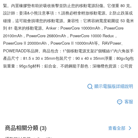
便利好安心！
緊。內置橡膠墊有助於吸收衝擊並防止您的移動電源刮傷。它僅重 80 克。
１．簡單：不需註冊會員、不需綁卡、不需儲值。
運送方式
設計師：姜濤&小熊注意事項：1.請務必輕拿輕放移動電源。2.防止跌落或
２．便利：只要手機號碼，簡訊認證，即可結帳。
３．安心：先確認商品／服務後，再付款。
碰撞，這可能會損壞您的移動電源。兼容性：它將容納寬度範圍從 53 毫米
全家取貨付款
到 81 毫米的移動電源。Anker：PowerCore 10000mAh，PowerCore 
每筆NT$60，滿NT$399(含以上)免運費
【「AFTEE先享後付」結帳流程】
20100mAh，PowerCore 26800mAh，PowerCore 10000 Redux，
１．於結帳方式選擇「AFTEE先享後付」後，將跳轉至「AFTEE先享後付」
萊爾富取貨付款
結帳頁面，進行簡訊認證並確認金額後，即可完成結帳。
PowerCore II 20000mAh，PowerCore II 10000mAh等。RAVPower、
２．訂單成立數日內，您將收到繳費通知簡訊。
每筆NT$60，滿NT$399(含以上)免運費
POWERADD等品牌。商品包含：1*個移動電源支架2*個螺絲1*內六角扳手
３．收到繳費通知簡訊後14天內，點擊此簡訊中的連結，可透過四大超商／
產品尺寸：81.5 x 30 x 35mm包裝尺寸：90 x 40 x 35mm淨重：80g±5g包
ATM／網路銀行／等多元方式進行付款，方視為交易完成。
7-11取貨付款
※ 請注意：結帳手續完成當下不需立刻繳費，但若您需要取消訂單，請聯絡
裝重量：95g±5g材料：鋁合金、不銹鋼籠子顏色：深橄欖色貨源：公司貨
每筆NT$60，滿NT$399(含以上)免運費
購買商品的店家。未經商家同意取消之訂單仍視為有效，需透過AFTEE先享
後付繳納相關費用。
宅配
※ 交易是否成功請以「AFTEE先享後付 」之結帳頁面顯示為準，若有關於
是否繳費成功／繳費後需取消欲退款等相關疑問，請聯繫「AFTEE先享後付
顯示電腦版詳細說明
每筆NT$75，滿NT$399(含以上)免運費
客戶支援中心」
https://netprotections.freshdesk.com/support/home
付款後門市自取
客服
【注意事項】
１．透過由恩沛科技股份有限公司提供之「AFTEE先享後付」服務完成之交
免運費
易，需依本服務之必要範圍內提供個人資料，並將交易相關給付款項請求債
權轉讓予恩沛科技股份有限公司。
２．關於個人資料處理事宜，請瀏覽以下網址：
商品相關分類 (3)
查看全部
https://aftee.tw/terms/#terms3
３．未成年的使用者請事先徵得法定代理人或監護人之同意方可使用