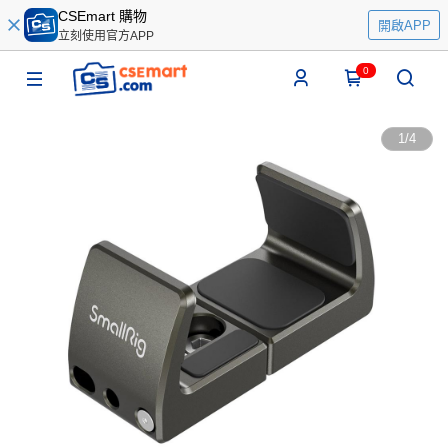
CSEmart 購物
開啟APP
立刻使用官方APP
0
1
/
4