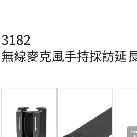
萊爾富取
２．訂單
３．收到繳
每筆NT$6
／ATM／
※ 請注意
7-11取貨
絡購買商品
先享後付
每筆NT$6
※ 交易是
是否繳費成
宅配
付客戶支
每筆NT$7
【注意事
付款後門
１．透過由
交易，需
免運費
求債權轉
２．關於
https://aft
３．未成
「AFTE
任。
４．使用「
即時審查
結果請求
５．嚴禁
形，恩沛
動。