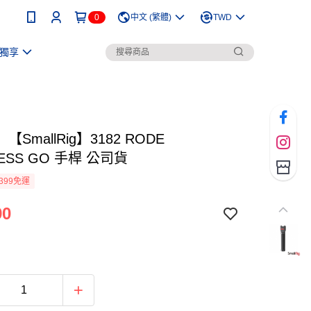
0
中文 (繁體)
TWD
獨享
SmallRig】3182 RODE
LESS GO 手桿 公司貨
399免運
90