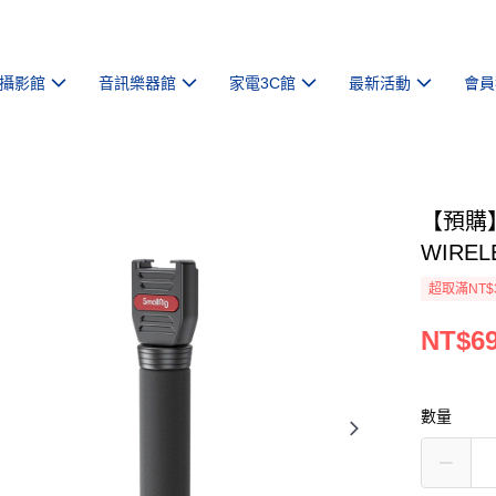
攝影館
音訊樂器館
家電3C館
最新活動
會員
【預購】【
WIRE
超取滿NT$
NT$6
數量