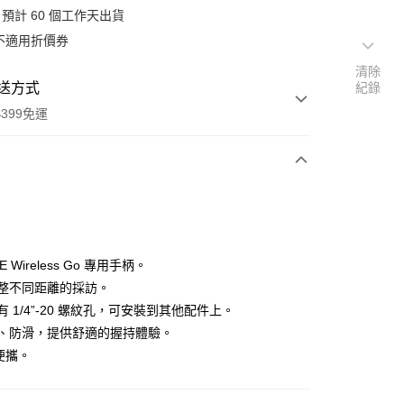
預計 60 個工作天出貨
不適用折價券
清除
送方式
紀錄
399免運
次付款
期付款
0 利率 每期
NT$230
21家銀行
DE Wireless Go 專用手柄。
0 利率 每期
NT$115
21家銀行
庫商業銀行
第一商業銀行
可調整不同距離的採訪。
業銀行
彰化商業銀行
 0 利率 每期
NT$57
21家銀行
部有 1/4”-20 螺紋孔，可安裝到其他配件上。
庫商業銀行
第一商業銀行
業儲蓄銀行
台北富邦商業銀行
業銀行
彰化商業銀行
防凍、防滑，提供舒適的握持體驗。
庫商業銀行
第一商業銀行
付款
華商業銀行
兆豐國際商業銀行
業儲蓄銀行
台北富邦商業銀行
便攜。
業銀行
彰化商業銀行
小企業銀行
台中商業銀行
華商業銀行
兆豐國際商業銀行
業儲蓄銀行
台北富邦商業銀行
台灣）商業銀行
華泰商業銀行
小企業銀行
台中商業銀行
華商業銀行
兆豐國際商業銀行
業銀行
遠東國際商業銀行