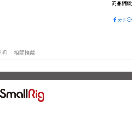
匯豐（
Apple Pay
臺灣中
商品相關分
元大商
聯邦商
匯豐（
玉山商
街口支付
元大商
攝影器材
聯邦商
台新國
玉山商
分享
元大商
台灣樂
悠遊付
｜攝影器
台新國
玉山商
台灣樂
台新國
Google Pa
✨最新優
台灣樂
全支付
說明
相關推薦
全盈+PAY
AFTEE先
相關說明
【關於「A
ATM付款
AFTEE
便利好安
１．簡單
２．便利
運送方式
３．安心
全家取貨
【「AFT
每筆NT$6
１．於結帳
付」結帳