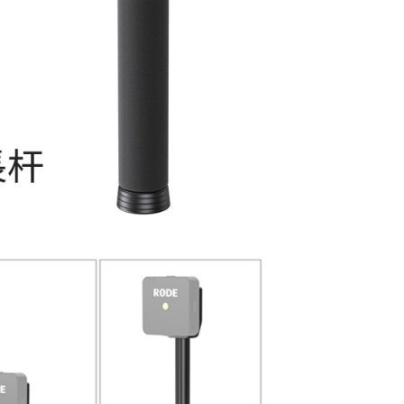
貨付款
成立數日內，您將收到繳費通知簡訊。
費通知簡訊後14天內，點擊此簡訊中的連結，可透過四大超商
0，滿NT$399(含以上)免運費
網路銀行／等多元方式進行付款，方視為交易完成。
：結帳手續完成當下不需立刻繳費，但若您需要取消訂單，請聯
付款
的店家。未經商家同意取消之訂單仍視為有效，需透過AFTEE
繳納相關費用。
0，滿NT$399(含以上)免運費
否成功請以「AFTEE先享後付 」之結帳頁面顯示為準，若有關於
功／繳費後需取消欲退款等相關疑問，請聯繫「AFTEE先享後
援中心」
https://netprotections.freshdesk.com/support/home
5，滿NT$399(含以上)免運費
項】
市自取
恩沛科技股份有限公司提供之「AFTEE先享後付」服務完成之
依本服務之必要範圍內提供個人資料，並將交易相關給付款項請
讓予恩沛科技股份有限公司。
個人資料處理事宜，請瀏覽以下網址：
ee.tw/terms/#terms3
年的使用者請事先徵得法定代理人或監護人之同意方可使用
E先享後付」，若未經同意申辦者引起之損失，本公司不負相關責
AFTEE先享後付」時，將依據個別帳號之用戶狀況，依本公司
核予不同之上限額度；若仍有額度不足之情形，本公司將視審查
用戶進行身份認證。
一人註冊多個帳號或使用他人資訊註冊。若發現惡意使用之情
科技股份有限公司將有權停止該用戶之使用額度並採取法律行