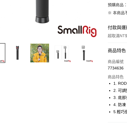
預購商品：
※ 本商品
付款與運
超取滿NT$
付款方式
商品特色
信用卡一
商品編號
7734636
信用卡分
商品特色
3 期 
1. RO
6 期 
合作金
2. 
華南商
12 期
3. 底
合作金
上海商
華南商
4. 
合作金
超商取貨
國泰世
上海商
5.輕巧
華南商
臺灣中
國泰世
LINE Pay
上海商
匯豐（
臺灣中
國泰世
聯邦商