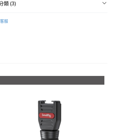
台灣）商業銀行
華泰商業銀行
小企業銀行
台中商業銀行
類 (3)
業銀行
永豐商業銀行
業銀行
遠東國際商業銀行
台灣）商業銀行
華泰商業銀行
業銀行
星展（台灣）商業銀行
業銀行
永豐商業銀行
品牌
SmallRig
業銀行
遠東國際商業銀行
際商業銀行
中國信託商業銀行
業銀行
星展（台灣）商業銀行
客服
業銀行
永豐商業銀行
天信用卡公司
材專區｜
支架/提籠/配件
際商業銀行
中國信託商業銀行
業銀行
星展（台灣）商業銀行
天信用卡公司
際商業銀行
中國信託商業銀行
y
惠【攝影器材系列】
SmallRig 攝影配件↘全館9折
天信用卡公司
享後付
FTEE先享後付」】
先享後付是「在收到商品之後才付款」的支付方式。 讓您購物簡單
心！
：不需註冊會員、不需綁卡、不需儲值。
：只要手機號碼，簡訊認證，即可結帳。
：先確認商品／服務後，再付款。
付款
EE先享後付」結帳流程】
0，滿NT$399(含以上)免運費
方式選擇「AFTEE先享後付」後，將跳轉至「AFTEE先享後
頁面，進行簡訊認證並確認金額後，即可完成結帳。