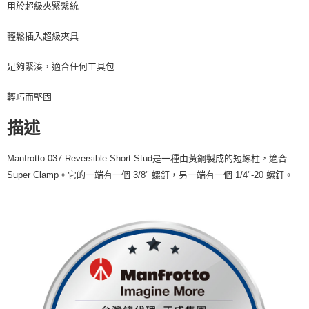
用於超級夾緊繫統
４．使用「AFTEE先享後付」時，將依據個別帳號之用戶狀況，依本公司即
時審查核予不同之上限額度；若仍有額度不足之情形，本公司將視審查結果
請求用戶進行身份認證。
輕鬆插入超級夾具
５．嚴禁一人註冊多個帳號或使用他人資訊註冊。若發現惡意使用之情形，
恩沛科技股份有限公司將有權停止該用戶之使用額度並採取法律行動。
足夠緊湊，適合任何工具包
輕巧而堅固
描述
Manfrotto 037 Reversible Short Stud是一種由黃銅製成的短螺柱，適合
Super Clamp。它的一端有一個 3/8" 螺釘，另一端有一個 1/4"-20 螺釘。