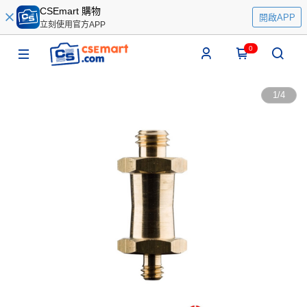
CSEmart 購物
開啟APP
立刻使用官方APP
0
1
/
4