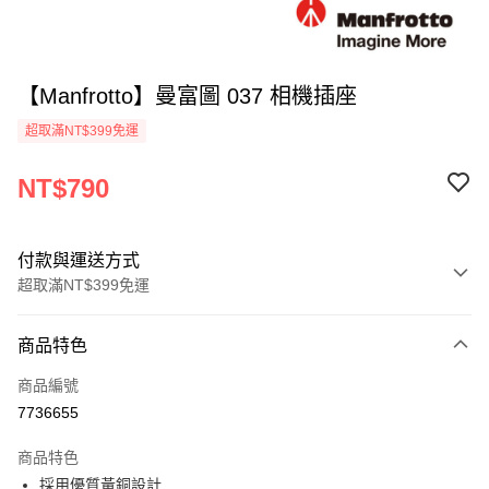
【Manfrotto】曼富圖 037 相機插座
超取滿NT$399免運
NT$790
付款與運送方式
超取滿NT$399免運
付款方式
商品特色
信用卡一次付款
商品編號
信用卡分期付款
7736655
3 期 0 利率 每期
NT$263
21家銀行
商品特色
6 期 0 利率 每期
NT$131
21家銀行
合作金庫商業銀行
第一商業銀行
採用優質黃銅設計