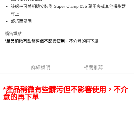
華南商業銀行
彰化商業銀行
12 期 0 利率 每期
NT$65
21家銀行
合作金庫商業銀行
第一商業銀行
該螺柱可將相機安裝到 Super Clamp 035 萬用夾或其他攝影器
上海商業儲蓄銀行
台北富邦商業銀行
華南商業銀行
彰化商業銀行
合作金庫商業銀行
第一商業銀行
超商取貨付款
國泰世華商業銀行
兆豐國際商業銀行
材上
上海商業儲蓄銀行
台北富邦商業銀行
華南商業銀行
彰化商業銀行
臺灣中小企業銀行
台中商業銀行
輕巧而堅固
國泰世華商業銀行
兆豐國際商業銀行
LINE Pay
上海商業儲蓄銀行
台北富邦商業銀行
匯豐（台灣）商業銀行
華泰商業銀行
臺灣中小企業銀行
台中商業銀行
國泰世華商業銀行
兆豐國際商業銀行
聯邦商業銀行
遠東國際商業銀行
銷售重點
匯豐（台灣）商業銀行
華泰商業銀行
Apple Pay
臺灣中小企業銀行
台中商業銀行
元大商業銀行
永豐商業銀行
*產品稍微有些髒污但不影響使用，不介意的再下單
聯邦商業銀行
遠東國際商業銀行
匯豐（台灣）商業銀行
華泰商業銀行
玉山商業銀行
星展（台灣）商業銀行
街口支付
元大商業銀行
永豐商業銀行
聯邦商業銀行
遠東國際商業銀行
台新國際商業銀行
中國信託商業銀行
玉山商業銀行
星展（台灣）商業銀行
元大商業銀行
永豐商業銀行
台灣樂天信用卡公司
悠遊付
台新國際商業銀行
中國信託商業銀行
玉山商業銀行
星展（台灣）商業銀行
台灣樂天信用卡公司
詳細說明
相關推薦
台新國際商業銀行
中國信託商業銀行
Google Pay
台灣樂天信用卡公司
全支付
*產品稍微有些髒污但不影響使用，不介
全盈+PAY
意的再下單
AFTEE先享後付
相關說明
【關於「AFTEE先享後付」】
ATM付款
AFTEE先享後付是「在收到商品之後才付款」的支付方式。 讓您購物簡單
便利好安心！
１．簡單：不需註冊會員、不需綁卡、不需儲值。