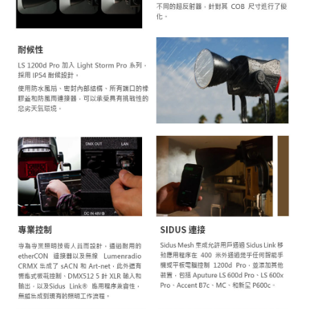
https://aftee.tw/terms/#terms3
３．未成年的使用者請事先徵得法定代理人或監護人之同意方可使用
「AFTEE先享後付」，若未經同意申辦者引起之損失，本公司不負相關責
任。
４．使用「AFTEE先享後付」時，將依據個別帳號之用戶狀況，依本公司即
時審查核予不同之上限額度；若仍有額度不足之情形，本公司將視審查結果
請求用戶進行身份認證。
５．嚴禁一人註冊多個帳號或使用他人資訊註冊。若發現惡意使用之情形，
恩沛科技股份有限公司將有權停止該用戶之使用額度並採取法律行動。