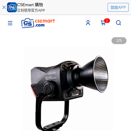
CSEmart 購物
開啟APP
立刻使用官方APP
0
1
/
5