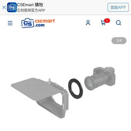
CSEmart 購物
開啟APP
立刻使用官方APP
0
1
/
4