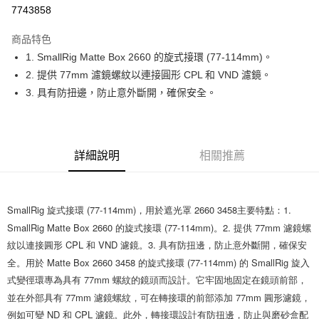
信用卡分期付款
7743858
3 期 0 利率 每期
NT$160
21家銀行
商品特色
6 期 0 利率 每期
NT$80
21家銀行
合作金庫商業銀行
第一商業銀行
1. SmallRig Matte Box 2660 的旋式接環 (77-114mm)。
華南商業銀行
彰化商業銀行
12 期 0 利率 每期
NT$40
21家銀行
合作金庫商業銀行
第一商業銀行
2. 提供 77mm 濾鏡螺紋以連接圓形 CPL 和 VND 濾鏡。
上海商業儲蓄銀行
台北富邦商業銀行
華南商業銀行
彰化商業銀行
合作金庫商業銀行
第一商業銀行
超商取貨付款
國泰世華商業銀行
兆豐國際商業銀行
3. 具有防扭邊，防止意外斷開，確保安全。
上海商業儲蓄銀行
台北富邦商業銀行
華南商業銀行
彰化商業銀行
臺灣中小企業銀行
台中商業銀行
國泰世華商業銀行
兆豐國際商業銀行
LINE Pay
上海商業儲蓄銀行
台北富邦商業銀行
匯豐（台灣）商業銀行
華泰商業銀行
臺灣中小企業銀行
台中商業銀行
國泰世華商業銀行
兆豐國際商業銀行
聯邦商業銀行
遠東國際商業銀行
匯豐（台灣）商業銀行
華泰商業銀行
Apple Pay
臺灣中小企業銀行
台中商業銀行
元大商業銀行
永豐商業銀行
詳細說明
相關推薦
聯邦商業銀行
遠東國際商業銀行
匯豐（台灣）商業銀行
華泰商業銀行
玉山商業銀行
星展（台灣）商業銀行
街口支付
元大商業銀行
永豐商業銀行
聯邦商業銀行
遠東國際商業銀行
台新國際商業銀行
中國信託商業銀行
玉山商業銀行
星展（台灣）商業銀行
元大商業銀行
永豐商業銀行
台灣樂天信用卡公司
悠遊付
台新國際商業銀行
中國信託商業銀行
玉山商業銀行
星展（台灣）商業銀行
SmallRig 旋式接環 (77-114mm)，用於遮光罩 2660 3458主要特點：1. 
台灣樂天信用卡公司
台新國際商業銀行
中國信託商業銀行
Google Pay
SmallRig Matte Box 2660 的旋式接環 (77-114mm)。2. 提供 77mm 濾鏡螺
台灣樂天信用卡公司
紋以連接圓形 CPL 和 VND 濾鏡。3. 具有防扭邊，防止意外斷開，確保安
全支付
全。用於 Matte Box 2660 3458 的旋式接環 (77-114mm) 的 SmallRig 旋入
全盈+PAY
式變徑環專為具有 77mm 螺紋的鏡頭而設計。它牢固地固定在鏡頭前部，
並在外部具有 77mm 濾鏡螺紋，可在轉接環的前部添加 77mm 圓形濾鏡，
AFTEE先享後付
例如可變 ND 和 CPL 濾鏡。此外，轉接環設計有防扭邊，防止與磨砂盒配