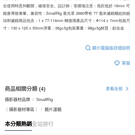
相關說明
合使用時意外斷開，確保安全。設計師：張傑瑞注意：焦距低於 16mm 可
【關於「AFTEE先享後付」】
ATM付款
能會導致漸暈。兼容性：SmallRig 遮光罩 2660帶有 77 毫米濾鏡螺紋的鏡
AFTEE先享後付是「在收到商品之後才付款」的支付方式。 讓您購物簡單
便利好安心！
頭和濾鏡商品包含：1 x 77-114mm 轉接環產品尺寸：Φ114 x 7mm包裝尺
１．簡單：不需註冊會員、不需綁卡、不需儲值。
運送方式
寸：130 x 120 x 50mm淨重：36g±5g包裝重量：98g±5g材質：鋁合金
２．便利：只要手機號碼，簡訊認證，即可結帳。
３．安心：先確認商品／服務後，再付款。
全家取貨付款
每筆NT$60，滿NT$399(含以上)免運費
【「AFTEE先享後付」結帳流程】
顯示電腦版詳細說明
１．於結帳方式選擇「AFTEE先享後付」後，將跳轉至「AFTEE先享後付」
萊爾富取貨付款
結帳頁面，進行簡訊認證並確認金額後，即可完成結帳。
２．訂單成立數日內，您將收到繳費通知簡訊。
客服
每筆NT$60，滿NT$399(含以上)免運費
３．收到繳費通知簡訊後14天內，點擊此簡訊中的連結，可透過四大超商／
ATM／網路銀行／等多元方式進行付款，方視為交易完成。
7-11取貨付款
※ 請注意：結帳手續完成當下不需立刻繳費，但若您需要取消訂單，請聯絡
每筆NT$60，滿NT$399(含以上)免運費
購買商品的店家。未經商家同意取消之訂單仍視為有效，需透過AFTEE先享
商品相關分類 (4)
查看全部
後付繳納相關費用。
宅配
※ 交易是否成功請以「AFTEE先享後付 」之結帳頁面顯示為準，若有關於
攝影器材品牌
SmallRig
是否繳費成功／繳費後需取消欲退款等相關疑問，請聯繫「AFTEE先享後付
每筆NT$75，滿NT$399(含以上)免運費
客戶支援中心」
https://netprotections.freshdesk.com/support/home
｜攝影器材專區｜
鏡片濾鏡
付款後門市自取
【注意事項】
１．透過由恩沛科技股份有限公司提供之「AFTEE先享後付」服務完成之交
免運費
本分類熱銷
全站排行
易，需依本服務之必要範圍內提供個人資料，並將交易相關給付款項請求債
權轉讓予恩沛科技股份有限公司。