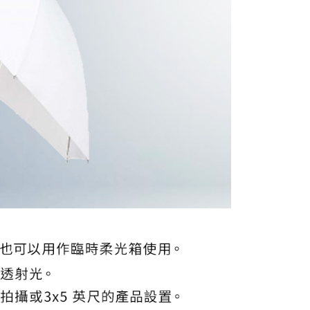
的店家。未經商家同意取消之訂單仍視為有效，需透過AFTEE
繳納相關費用。
否成功請以「AFTEE先享後付 」之結帳頁面顯示為準，若有關於
功／繳費後需取消欲退款等相關疑問，請聯繫「AFTEE先享後
援中心」
https://netprotections.freshdesk.com/support/home
項】
恩沛科技股份有限公司提供之「AFTEE先享後付」服務完成之
依本服務之必要範圍內提供個人資料，並將交易相關給付款項請
讓予恩沛科技股份有限公司。
個人資料處理事宜，請瀏覽以下網址：
ee.tw/terms/#terms3
年的使用者請事先徵得法定代理人或監護人之同意方可使用
E先享後付」，若未經同意申辦者引起之損失，本公司不負相關責
AFTEE先享後付」時，將依據個別帳號之用戶狀況，依本公司
核予不同之上限額度；若仍有額度不足之情形，本公司將視審查
用戶進行身份認證。
一人註冊多個帳號或使用他人資訊註冊。若發現惡意使用之情
科技股份有限公司將有權停止該用戶之使用額度並採取法律行