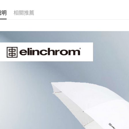
玉山商
悠遊付
元大商
聯邦商
台新國
玉山商
元大商
說明
相關推薦
台灣樂
Google Pa
台新國
玉山商
台灣樂
台新國
全支付
台灣樂
全盈+PAY
AFTEE先
相關說明
【關於「A
ATM付款
AFTEE
便利好安
１．簡單
２．便利
運送方式
３．安心
宅配
【「AFT
每筆NT$7
１．於結帳
付」結帳
付款後門
２．訂單
３．收到繳
免運費
／ATM／
※ 請注意