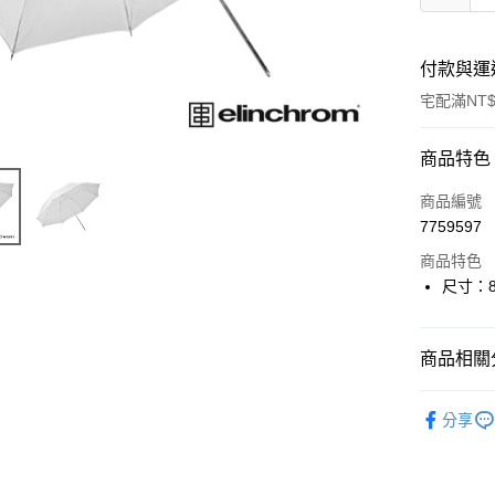
付款與運
宅配滿NT$
付款方式
商品特色
信用卡一
商品編號
7759597
信用卡分
商品特色
3 期 
尺寸：8
6 期 
合作金
華南商
12 期
合作金
上海商
商品相關分
華南商
合作金
LINE Pay
國泰世
上海商
華南商
燈光設備
臺灣中
國泰世
分享
Apple Pay
上海商
匯豐（
臺灣中
｜燈光設
國泰世
聯邦商
匯豐（
街口支付
臺灣中
元大商
聯邦商
匯豐（