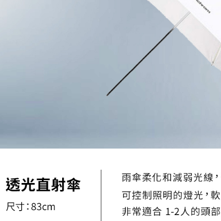
絡購買商品
先享後付
※ 交易是
是否繳費成
付客戶支
【注意事
１．透過由
交易，需
求債權轉
２．關於
https://aft
３．未成
「AFTE
任。
４．使用「
即時審查
結果請求
５．嚴禁
形，恩沛
動。