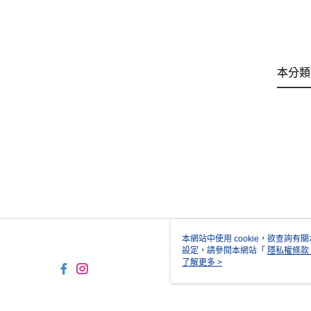
本分類
本網站中使用 cookie，欲查詢有關
設定，請參閱本網站「
隱私權條款
使用 cookie。
了解更多 >