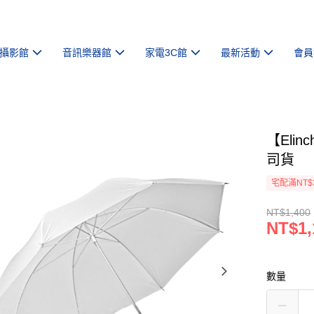
攝影館
音訊樂器館
家電3C館
最新活動
會員
【Elin
司貨
宅配滿NT$
NT$1,400
NT$1,
數量