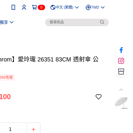
0
中文 (繁體)
TWD
獨享
chrom】愛玲瓏 26351 83CM 透射傘 公
399免運
100