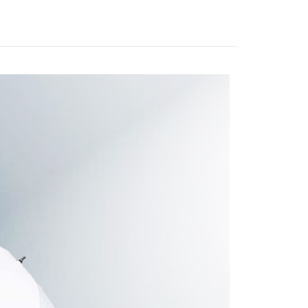
業銀行
星展（台灣）商業銀行
業銀行
永豐商業銀行
業銀行
遠東國際商業銀行
際商業銀行
中國信託商業銀行
業銀行
星展（台灣）商業銀行
業銀行
永豐商業銀行
天信用卡公司
y
際商業銀行
中國信託商業銀行
業銀行
星展（台灣）商業銀行
天信用卡公司
際商業銀行
中國信託商業銀行
天信用卡公司
享後付
FTEE先享後付」】
先享後付是「在收到商品之後才付款」的支付方式。 讓您購物簡單
心！
：不需註冊會員、不需綁卡、不需儲值。
：只要手機號碼，簡訊認證，即可結帳。
：先確認商品／服務後，再付款。
EE先享後付」結帳流程】
5，滿NT$399(含以上)免運費
方式選擇「AFTEE先享後付」後，將跳轉至「AFTEE先享後
頁面，進行簡訊認證並確認金額後，即可完成結帳。
市自取
成立數日內，您將收到繳費通知簡訊。
費通知簡訊後14天內，點擊此簡訊中的連結，可透過四大超商
網路銀行／等多元方式進行付款，方視為交易完成。
：結帳手續完成當下不需立刻繳費，但若您需要取消訂單，請聯