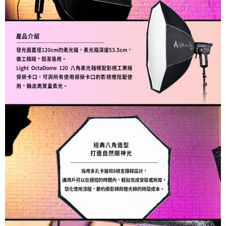
２．便利：只要手機號碼，簡訊認證，即可結帳。
３．安心：先確認商品／服務後，再付款。
宅配
每筆NT$75，滿NT$399(含以上)免運費
【「AFTEE先享後付」結帳流程】
１．於結帳方式選擇「AFTEE先享後付」後，將跳轉至「AFTEE先享後付」
付款後門市自取
結帳頁面，進行簡訊認證並確認金額後，即可完成結帳。
２．訂單成立數日內，您將收到繳費通知簡訊。
免運費
３．收到繳費通知簡訊後14天內，點擊此簡訊中的連結，可透過四大超商／
ATM／網路銀行／等多元方式進行付款，方視為交易完成。
※ 請注意：結帳手續完成當下不需立刻繳費，但若您需要取消訂單，請聯絡
購買商品的店家。未經商家同意取消之訂單仍視為有效，需透過AFTEE先享
後付繳納相關費用。
※ 交易是否成功請以「AFTEE先享後付 」之結帳頁面顯示為準，若有關於
是否繳費成功／繳費後需取消欲退款等相關疑問，請聯繫「AFTEE先享後付
客戶支援中心」
https://netprotections.freshdesk.com/support/home
【注意事項】
１．透過由恩沛科技股份有限公司提供之「AFTEE先享後付」服務完成之交
易，需依本服務之必要範圍內提供個人資料，並將交易相關給付款項請求債
權轉讓予恩沛科技股份有限公司。
２．關於個人資料處理事宜，請瀏覽以下網址：
https://aftee.tw/terms/#terms3
３．未成年的使用者請事先徵得法定代理人或監護人之同意方可使用
「AFTEE先享後付」，若未經同意申辦者引起之損失，本公司不負相關責
任。