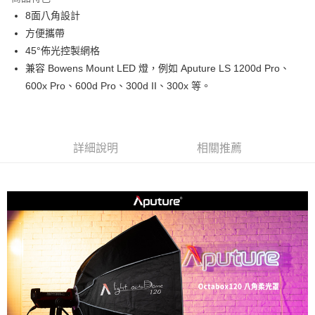
6 期 0 利率 每期
NT$550
21家銀行
合作金庫商業銀行
第一商業銀行
8面八角設計
華南商業銀行
彰化商業銀行
12 期 0 利率 每期
NT$275
21家銀行
合作金庫商業銀行
第一商業銀行
方便攜帶
上海商業儲蓄銀行
台北富邦商業銀行
華南商業銀行
彰化商業銀行
合作金庫商業銀行
第一商業銀行
LINE Pay
國泰世華商業銀行
兆豐國際商業銀行
45°佈光控製網格
上海商業儲蓄銀行
台北富邦商業銀行
華南商業銀行
彰化商業銀行
臺灣中小企業銀行
台中商業銀行
兼容 Bowens Mount LED 燈，例如 Aputure LS 1200d Pro、
國泰世華商業銀行
兆豐國際商業銀行
Apple Pay
上海商業儲蓄銀行
台北富邦商業銀行
匯豐（台灣）商業銀行
華泰商業銀行
臺灣中小企業銀行
台中商業銀行
600x Pro、600d Pro、300d II、300x 等。
國泰世華商業銀行
兆豐國際商業銀行
聯邦商業銀行
遠東國際商業銀行
匯豐（台灣）商業銀行
華泰商業銀行
街口支付
臺灣中小企業銀行
台中商業銀行
元大商業銀行
永豐商業銀行
聯邦商業銀行
遠東國際商業銀行
匯豐（台灣）商業銀行
華泰商業銀行
玉山商業銀行
星展（台灣）商業銀行
悠遊付
元大商業銀行
永豐商業銀行
聯邦商業銀行
遠東國際商業銀行
台新國際商業銀行
中國信託商業銀行
玉山商業銀行
星展（台灣）商業銀行
詳細說明
相關推薦
元大商業銀行
永豐商業銀行
台灣樂天信用卡公司
Google Pay
台新國際商業銀行
中國信託商業銀行
玉山商業銀行
星展（台灣）商業銀行
台灣樂天信用卡公司
台新國際商業銀行
中國信託商業銀行
全支付
台灣樂天信用卡公司
全盈+PAY
AFTEE先享後付
相關說明
【關於「AFTEE先享後付」】
ATM付款
AFTEE先享後付是「在收到商品之後才付款」的支付方式。 讓您購物簡單
便利好安心！
１．簡單：不需註冊會員、不需綁卡、不需儲值。
運送方式