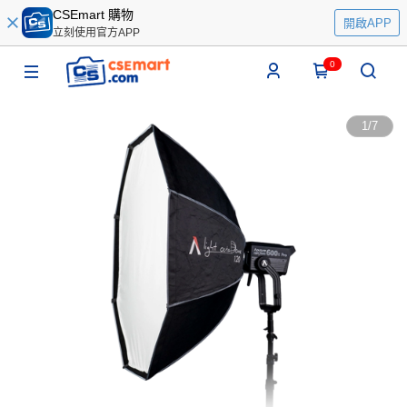
CSEmart 購物
開啟APP
立刻使用官方APP
0
1
/
7