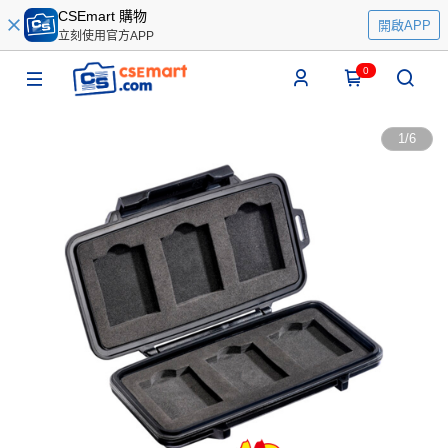
CSEmart 購物
開啟APP
立刻使用官方APP
0
1
/
6