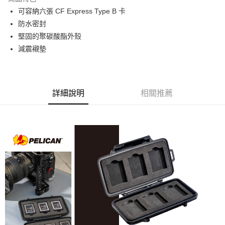
6 期 0 利率 每期
NT$231
21家銀行
合作金庫商業銀行
第一商業銀行
可容納六張 CF Express Type B 卡
華南商業銀行
彰化商業銀行
12 期 0 利率 每期
NT$115
21家銀行
合作金庫商業銀行
第一商業銀行
防水密封
上海商業儲蓄銀行
台北富邦商業銀行
華南商業銀行
彰化商業銀行
合作金庫商業銀行
第一商業銀行
超商取貨付款
國泰世華商業銀行
兆豐國際商業銀行
堅固的聚碳酸酯外殼
上海商業儲蓄銀行
台北富邦商業銀行
華南商業銀行
彰化商業銀行
臺灣中小企業銀行
台中商業銀行
減震襯墊
國泰世華商業銀行
兆豐國際商業銀行
LINE Pay
上海商業儲蓄銀行
台北富邦商業銀行
匯豐（台灣）商業銀行
華泰商業銀行
臺灣中小企業銀行
台中商業銀行
國泰世華商業銀行
兆豐國際商業銀行
聯邦商業銀行
遠東國際商業銀行
匯豐（台灣）商業銀行
華泰商業銀行
Apple Pay
臺灣中小企業銀行
台中商業銀行
元大商業銀行
永豐商業銀行
聯邦商業銀行
遠東國際商業銀行
匯豐（台灣）商業銀行
華泰商業銀行
玉山商業銀行
星展（台灣）商業銀行
街口支付
元大商業銀行
永豐商業銀行
詳細說明
相關推薦
聯邦商業銀行
遠東國際商業銀行
台新國際商業銀行
中國信託商業銀行
玉山商業銀行
星展（台灣）商業銀行
元大商業銀行
永豐商業銀行
台灣樂天信用卡公司
悠遊付
台新國際商業銀行
中國信託商業銀行
玉山商業銀行
星展（台灣）商業銀行
台灣樂天信用卡公司
台新國際商業銀行
中國信託商業銀行
Google Pay
台灣樂天信用卡公司
全支付
全盈+PAY
AFTEE先享後付
相關說明
【關於「AFTEE先享後付」】
ATM付款
AFTEE先享後付是「在收到商品之後才付款」的支付方式。 讓您購物簡單