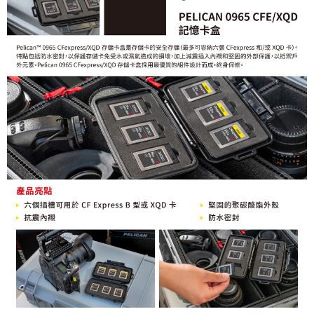
便利好安心！
１．簡單：不需註冊會員、不需綁卡、不需儲值。
運送方式
２．便利：只要手機號碼，簡訊認證，即可結帳。
３．安心：先確認商品／服務後，再付款。
全家取貨付款
每筆NT$60，滿NT$399(含以上)免運費
【「AFTEE先享後付」結帳流程】
１．於結帳方式選擇「AFTEE先享後付」後，將跳轉至「AFTEE先享後付」
萊爾富取貨付款
結帳頁面，進行簡訊認證並確認金額後，即可完成結帳。
２．訂單成立數日內，您將收到繳費通知簡訊。
每筆NT$60，滿NT$399(含以上)免運費
３．收到繳費通知簡訊後14天內，點擊此簡訊中的連結，可透過四大超商／
ATM／網路銀行／等多元方式進行付款，方視為交易完成。
7-11取貨付款
※ 請注意：結帳手續完成當下不需立刻繳費，但若您需要取消訂單，請聯絡
每筆NT$60，滿NT$399(含以上)免運費
購買商品的店家。未經商家同意取消之訂單仍視為有效，需透過AFTEE先享
後付繳納相關費用。
宅配
※ 交易是否成功請以「AFTEE先享後付 」之結帳頁面顯示為準，若有關於
是否繳費成功／繳費後需取消欲退款等相關疑問，請聯繫「AFTEE先享後付
每筆NT$75，滿NT$399(含以上)免運費
客戶支援中心」
https://netprotections.freshdesk.com/support/home
付款後門市自取
【注意事項】
１．透過由恩沛科技股份有限公司提供之「AFTEE先享後付」服務完成之交
免運費
易，需依本服務之必要範圍內提供個人資料，並將交易相關給付款項請求債
權轉讓予恩沛科技股份有限公司。
２．關於個人資料處理事宜，請瀏覽以下網址：
https://aftee.tw/terms/#terms3
３．未成年的使用者請事先徵得法定代理人或監護人之同意方可使用