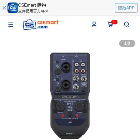
CSEmart 購物
開啟APP
立刻使用官方APP
0
1
/
8