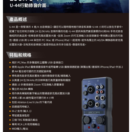
運送方式
２．便利：只要手機號碼，簡訊認證，即可結帳。
３．安心：先確認商品／服務後，再付款。
全家取貨付款
每筆NT$60，滿NT$399(含以上)免運費
【「AFTEE先享後付」結帳流程】
１．於結帳方式選擇「AFTEE先享後付」後，將跳轉至「AFTEE先享後付」
萊爾富取貨付款
結帳頁面，進行簡訊認證並確認金額後，即可完成結帳。
２．訂單成立數日內，您將收到繳費通知簡訊。
每筆NT$60，滿NT$399(含以上)免運費
３．收到繳費通知簡訊後14天內，點擊此簡訊中的連結，可透過四大超商／
ATM／網路銀行／等多元方式進行付款，方視為交易完成。
7-11取貨付款
※ 請注意：結帳手續完成當下不需立刻繳費，但若您需要取消訂單，請聯絡
每筆NT$60，滿NT$399(含以上)免運費
購買商品的店家。未經商家同意取消之訂單仍視為有效，需透過AFTEE先享
後付繳納相關費用。
宅配
※ 交易是否成功請以「AFTEE先享後付 」之結帳頁面顯示為準，若有關於
是否繳費成功／繳費後需取消欲退款等相關疑問，請聯繫「AFTEE先享後付
每筆NT$75，滿NT$399(含以上)免運費
客戶支援中心」
https://netprotections.freshdesk.com/support/home
付款後門市自取
【注意事項】
１．透過由恩沛科技股份有限公司提供之「AFTEE先享後付」服務完成之交
免運費
易，需依本服務之必要範圍內提供個人資料，並將交易相關給付款項請求債
權轉讓予恩沛科技股份有限公司。
２．關於個人資料處理事宜，請瀏覽以下網址：
https://aftee.tw/terms/#terms3
３．未成年的使用者請事先徵得法定代理人或監護人之同意方可使用
「AFTEE先享後付」，若未經同意申辦者引起之損失，本公司不負相關責
任。