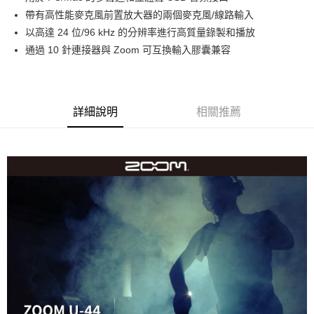
華南商業銀行
彰化商業銀行
12 期 0 利率 每期
NT$415
21家銀行
合作金庫商業銀行
第一商業銀行
帶有高性能麥克風前置放大器的兩個麥克風/線路輸入
上海商業儲蓄銀行
台北富邦商業銀行
華南商業銀行
彰化商業銀行
合作金庫商業銀行
第一商業銀行
超商取貨付款
國泰世華商業銀行
兆豐國際商業銀行
以高達 24 位/96 kHz 的分辨率進行高質量錄製和播放
上海商業儲蓄銀行
台北富邦商業銀行
華南商業銀行
彰化商業銀行
臺灣中小企業銀行
台中商業銀行
通過 10 針連接器與 Zoom 可互換輸入膠囊兼容
國泰世華商業銀行
兆豐國際商業銀行
LINE Pay
上海商業儲蓄銀行
台北富邦商業銀行
匯豐（台灣）商業銀行
華泰商業銀行
臺灣中小企業銀行
台中商業銀行
國泰世華商業銀行
兆豐國際商業銀行
聯邦商業銀行
遠東國際商業銀行
匯豐（台灣）商業銀行
華泰商業銀行
Apple Pay
臺灣中小企業銀行
台中商業銀行
元大商業銀行
永豐商業銀行
聯邦商業銀行
遠東國際商業銀行
匯豐（台灣）商業銀行
華泰商業銀行
玉山商業銀行
星展（台灣）商業銀行
街口支付
元大商業銀行
永豐商業銀行
詳細說明
相關推薦
聯邦商業銀行
遠東國際商業銀行
台新國際商業銀行
中國信託商業銀行
玉山商業銀行
星展（台灣）商業銀行
元大商業銀行
永豐商業銀行
台灣樂天信用卡公司
悠遊付
台新國際商業銀行
中國信託商業銀行
玉山商業銀行
星展（台灣）商業銀行
台灣樂天信用卡公司
台新國際商業銀行
中國信託商業銀行
Google Pay
台灣樂天信用卡公司
全支付
全盈+PAY
AFTEE先享後付
相關說明
【關於「AFTEE先享後付」】
ATM付款
AFTEE先享後付是「在收到商品之後才付款」的支付方式。 讓您購物簡單
便利好安心！
１．簡單：不需註冊會員、不需綁卡、不需儲值。