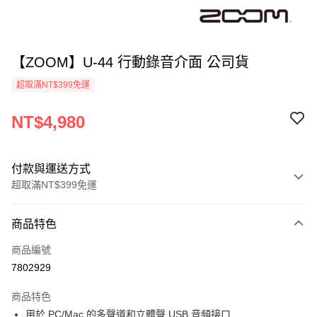
【ZOOM】U-44 行動錄音介面 公司貨
超取滿NT$399免運
NT$4,980
付款與運送方式
超取滿NT$399免運
付款方式
商品特色
信用卡一次付款
商品編號
信用卡分期付款
7802929
3 期 0 利率 每期
NT$1,660
21家銀行
商品特色
6 期 0 利率 每期
NT$830
21家銀行
合作金庫商業銀行
第一商業銀行
用於 PC/Mac 的多聲道和立體聲 USB 音頻接口