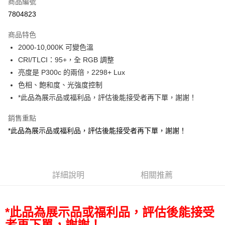
商品編號
信用卡分期付款
7804823
3 期 0 利率 每期
NT$23,333
21家銀行
商品特色
6 期 0 利率 每期
NT$11,666
21家銀行
合作金庫商業銀行
第一商業銀行
2000-10,000K 可變色溫
華南商業銀行
彰化商業銀行
12 期 0 利率 每期
NT$5,833
21家銀行
合作金庫商業銀行
第一商業銀行
CRI/TLCI：95+，全 RGB 調整
上海商業儲蓄銀行
台北富邦商業銀行
華南商業銀行
彰化商業銀行
合作金庫商業銀行
第一商業銀行
LINE Pay
國泰世華商業銀行
兆豐國際商業銀行
亮度是 P300c 的兩倍，2298+ Lux
上海商業儲蓄銀行
台北富邦商業銀行
華南商業銀行
彰化商業銀行
臺灣中小企業銀行
台中商業銀行
色相、飽和度、光強度控制
國泰世華商業銀行
兆豐國際商業銀行
Apple Pay
上海商業儲蓄銀行
台北富邦商業銀行
匯豐（台灣）商業銀行
華泰商業銀行
臺灣中小企業銀行
台中商業銀行
*此品為展示品或福利品，評估後能接受者再下單，謝謝！
國泰世華商業銀行
兆豐國際商業銀行
聯邦商業銀行
遠東國際商業銀行
匯豐（台灣）商業銀行
華泰商業銀行
街口支付
臺灣中小企業銀行
台中商業銀行
元大商業銀行
永豐商業銀行
銷售重點
聯邦商業銀行
遠東國際商業銀行
匯豐（台灣）商業銀行
華泰商業銀行
玉山商業銀行
星展（台灣）商業銀行
悠遊付
元大商業銀行
永豐商業銀行
*此品為展示品或福利品，評估後能接受者再下單，謝謝！
聯邦商業銀行
遠東國際商業銀行
台新國際商業銀行
中國信託商業銀行
玉山商業銀行
星展（台灣）商業銀行
元大商業銀行
永豐商業銀行
台灣樂天信用卡公司
Google Pay
台新國際商業銀行
中國信託商業銀行
玉山商業銀行
星展（台灣）商業銀行
台灣樂天信用卡公司
台新國際商業銀行
中國信託商業銀行
全支付
台灣樂天信用卡公司
詳細說明
相關推薦
全盈+PAY
AFTEE先享後付
*此品為展示品或福利品，評估後能接受
相關說明
者再下單，謝謝！