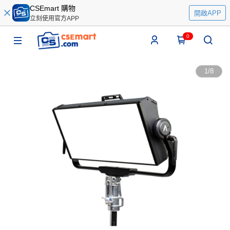
CSEmart 購物
開啟APP
立刻使用官方APP
0
1
/
8