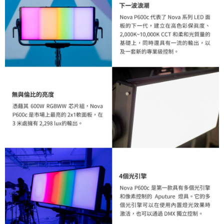
https://aftee.tw/terms/#terms3
３．未成年的使用者請事先徵得法定代理人或監護人之同意方可使用
「AFTEE先享後付」，若未經同意申辦者引起之損失，本公司不負相關責
任。
４．使用「AFTEE先享後付」時，將依據個別帳號之用戶狀況，依本公司即
時審查核予不同之上限額度；若仍有額度不足之情形，本公司將視審查結果
請求用戶進行身份認證。
５．嚴禁一人註冊多個帳號或使用他人資訊註冊。若發現惡意使用之情形，
恩沛科技股份有限公司將有權停止該用戶之使用額度並採取法律行動。