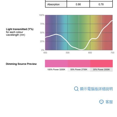
２．便利：只要手機號碼，簡訊認證，即可結帳。
３．安心：先確認商品／服務後，再付款。
宅配
每筆NT$75，滿NT$399(含以上)免運費
【「AFTEE先享後付」結帳流程】
１．於結帳方式選擇「AFTEE先享後付」後，將跳轉至「AFTEE先享後付」
付款後門市自取
結帳頁面，進行簡訊認證並確認金額後，即可完成結帳。
２．訂單成立數日內，您將收到繳費通知簡訊。
免運費
３．收到繳費通知簡訊後14天內，點擊此簡訊中的連結，可透過四大超商／
ATM／網路銀行／等多元方式進行付款，方視為交易完成。
※ 請注意：結帳手續完成當下不需立刻繳費，但若您需要取消訂單，請聯絡
購買商品的店家。未經商家同意取消之訂單仍視為有效，需透過AFTEE先享
後付繳納相關費用。
※ 交易是否成功請以「AFTEE先享後付 」之結帳頁面顯示為準，若有關於
是否繳費成功／繳費後需取消欲退款等相關疑問，請聯繫「AFTEE先享後付
客戶支援中心」
https://netprotections.freshdesk.com/support/home
【注意事項】
１．透過由恩沛科技股份有限公司提供之「AFTEE先享後付」服務完成之交
易，需依本服務之必要範圍內提供個人資料，並將交易相關給付款項請求債
顯示電腦版詳細說明
權轉讓予恩沛科技股份有限公司。
２．關於個人資料處理事宜，請瀏覽以下網址：
https://aftee.tw/terms/#terms3
客服
３．未成年的使用者請事先徵得法定代理人或監護人之同意方可使用
「AFTEE先享後付」，若未經同意申辦者引起之損失，本公司不負相關責
任。