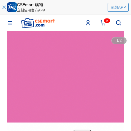
CSEmart 購物
開啟APP
立刻使用官方APP
0
1
/
2