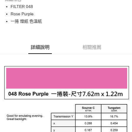
6 期 0 利率 每期
NT$616
21家銀行
合作金庫商業銀行
第一商業銀行
FILTER 048
華南商業銀行
彰化商業銀行
12 期 0 利率 每期
NT$308
21家銀行
合作金庫商業銀行
第一商業銀行
Rose Purple
上海商業儲蓄銀行
台北富邦商業銀行
華南商業銀行
彰化商業銀行
合作金庫商業銀行
第一商業銀行
LINE Pay
國泰世華商業銀行
兆豐國際商業銀行
一捲 燈紙 色溫紙
上海商業儲蓄銀行
台北富邦商業銀行
華南商業銀行
彰化商業銀行
臺灣中小企業銀行
台中商業銀行
國泰世華商業銀行
兆豐國際商業銀行
Apple Pay
上海商業儲蓄銀行
台北富邦商業銀行
匯豐（台灣）商業銀行
華泰商業銀行
臺灣中小企業銀行
台中商業銀行
國泰世華商業銀行
兆豐國際商業銀行
聯邦商業銀行
遠東國際商業銀行
匯豐（台灣）商業銀行
華泰商業銀行
街口支付
臺灣中小企業銀行
台中商業銀行
元大商業銀行
永豐商業銀行
詳細說明
相關推薦
聯邦商業銀行
遠東國際商業銀行
匯豐（台灣）商業銀行
華泰商業銀行
玉山商業銀行
星展（台灣）商業銀行
悠遊付
元大商業銀行
永豐商業銀行
聯邦商業銀行
遠東國際商業銀行
台新國際商業銀行
中國信託商業銀行
玉山商業銀行
星展（台灣）商業銀行
元大商業銀行
永豐商業銀行
台灣樂天信用卡公司
Google Pay
台新國際商業銀行
中國信託商業銀行
玉山商業銀行
星展（台灣）商業銀行
台灣樂天信用卡公司
台新國際商業銀行
中國信託商業銀行
全支付
台灣樂天信用卡公司
全盈+PAY
AFTEE先享後付
相關說明
【關於「AFTEE先享後付」】
ATM付款
AFTEE先享後付是「在收到商品之後才付款」的支付方式。 讓您購物簡單
便利好安心！
１．簡單：不需註冊會員、不需綁卡、不需儲值。
運送方式