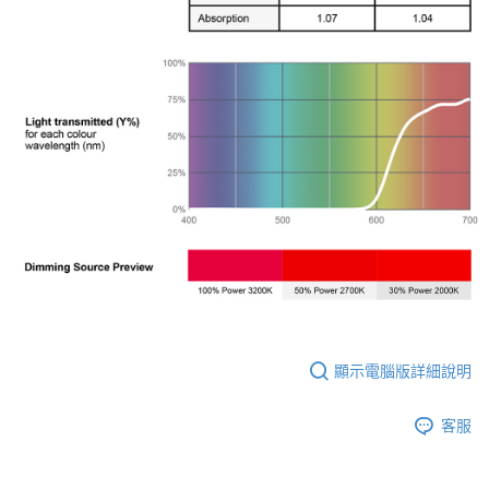
２．便利：只要手機號碼，簡訊認證，即可結帳。
３．安心：先確認商品／服務後，再付款。
宅配
每筆NT$75，滿NT$399(含以上)免運費
【「AFTEE先享後付」結帳流程】
１．於結帳方式選擇「AFTEE先享後付」後，將跳轉至「AFTEE先享後付」
付款後門市自取
結帳頁面，進行簡訊認證並確認金額後，即可完成結帳。
２．訂單成立數日內，您將收到繳費通知簡訊。
免運費
３．收到繳費通知簡訊後14天內，點擊此簡訊中的連結，可透過四大超商／
ATM／網路銀行／等多元方式進行付款，方視為交易完成。
※ 請注意：結帳手續完成當下不需立刻繳費，但若您需要取消訂單，請聯絡
購買商品的店家。未經商家同意取消之訂單仍視為有效，需透過AFTEE先享
後付繳納相關費用。
※ 交易是否成功請以「AFTEE先享後付 」之結帳頁面顯示為準，若有關於
是否繳費成功／繳費後需取消欲退款等相關疑問，請聯繫「AFTEE先享後付
客戶支援中心」
https://netprotections.freshdesk.com/support/home
【注意事項】
１．透過由恩沛科技股份有限公司提供之「AFTEE先享後付」服務完成之交
易，需依本服務之必要範圍內提供個人資料，並將交易相關給付款項請求債
顯示電腦版詳細說明
權轉讓予恩沛科技股份有限公司。
２．關於個人資料處理事宜，請瀏覽以下網址：
https://aftee.tw/terms/#terms3
客服
３．未成年的使用者請事先徵得法定代理人或監護人之同意方可使用
「AFTEE先享後付」，若未經同意申辦者引起之損失，本公司不負相關責
任。