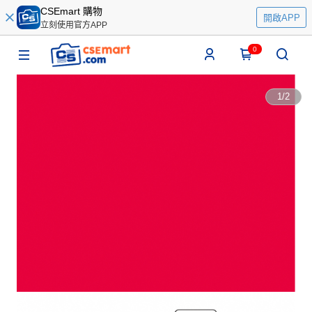
CSEmart 購物
開啟APP
立刻使用官方APP
0
1
/
2