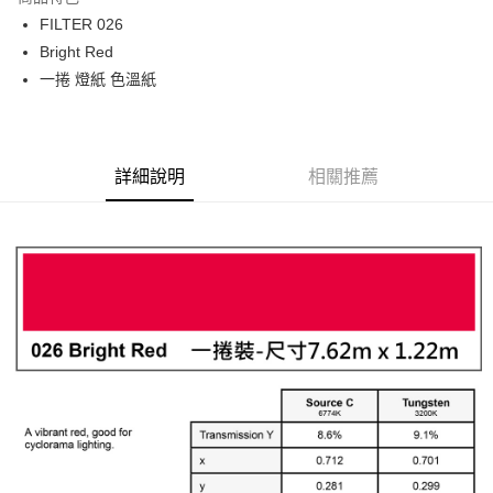
6 期 0 利率 每期
NT$616
21家銀行
合作金庫商業銀行
第一商業銀行
FILTER 026
華南商業銀行
彰化商業銀行
12 期 0 利率 每期
NT$308
21家銀行
合作金庫商業銀行
第一商業銀行
Bright Red
上海商業儲蓄銀行
台北富邦商業銀行
華南商業銀行
彰化商業銀行
合作金庫商業銀行
第一商業銀行
LINE Pay
國泰世華商業銀行
兆豐國際商業銀行
一捲 燈紙 色溫紙
上海商業儲蓄銀行
台北富邦商業銀行
華南商業銀行
彰化商業銀行
臺灣中小企業銀行
台中商業銀行
國泰世華商業銀行
兆豐國際商業銀行
Apple Pay
上海商業儲蓄銀行
台北富邦商業銀行
匯豐（台灣）商業銀行
華泰商業銀行
臺灣中小企業銀行
台中商業銀行
國泰世華商業銀行
兆豐國際商業銀行
聯邦商業銀行
遠東國際商業銀行
匯豐（台灣）商業銀行
華泰商業銀行
街口支付
臺灣中小企業銀行
台中商業銀行
元大商業銀行
永豐商業銀行
詳細說明
相關推薦
聯邦商業銀行
遠東國際商業銀行
匯豐（台灣）商業銀行
華泰商業銀行
玉山商業銀行
星展（台灣）商業銀行
悠遊付
元大商業銀行
永豐商業銀行
聯邦商業銀行
遠東國際商業銀行
台新國際商業銀行
中國信託商業銀行
玉山商業銀行
星展（台灣）商業銀行
元大商業銀行
永豐商業銀行
台灣樂天信用卡公司
Google Pay
台新國際商業銀行
中國信託商業銀行
玉山商業銀行
星展（台灣）商業銀行
台灣樂天信用卡公司
台新國際商業銀行
中國信託商業銀行
全支付
台灣樂天信用卡公司
全盈+PAY
AFTEE先享後付
相關說明
【關於「AFTEE先享後付」】
ATM付款
AFTEE先享後付是「在收到商品之後才付款」的支付方式。 讓您購物簡單
便利好安心！
１．簡單：不需註冊會員、不需綁卡、不需儲值。
運送方式