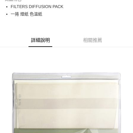
6 期 0 利率 每期
NT$150
21家銀行
合作金庫商業銀行
第一商業銀行
FILTERS DIFFUSION PACK
華南商業銀行
彰化商業銀行
12 期 0 利率 每期
NT$75
21家銀行
合作金庫商業銀行
第一商業銀行
一捲 燈紙 色溫紙
上海商業儲蓄銀行
台北富邦商業銀行
華南商業銀行
彰化商業銀行
合作金庫商業銀行
第一商業銀行
LINE Pay
國泰世華商業銀行
兆豐國際商業銀行
上海商業儲蓄銀行
台北富邦商業銀行
華南商業銀行
彰化商業銀行
臺灣中小企業銀行
台中商業銀行
國泰世華商業銀行
兆豐國際商業銀行
Apple Pay
上海商業儲蓄銀行
台北富邦商業銀行
匯豐（台灣）商業銀行
華泰商業銀行
臺灣中小企業銀行
台中商業銀行
國泰世華商業銀行
兆豐國際商業銀行
聯邦商業銀行
遠東國際商業銀行
詳細說明
相關推薦
匯豐（台灣）商業銀行
華泰商業銀行
街口支付
臺灣中小企業銀行
台中商業銀行
元大商業銀行
永豐商業銀行
聯邦商業銀行
遠東國際商業銀行
匯豐（台灣）商業銀行
華泰商業銀行
玉山商業銀行
星展（台灣）商業銀行
悠遊付
元大商業銀行
永豐商業銀行
聯邦商業銀行
遠東國際商業銀行
台新國際商業銀行
中國信託商業銀行
玉山商業銀行
星展（台灣）商業銀行
元大商業銀行
永豐商業銀行
台灣樂天信用卡公司
Google Pay
台新國際商業銀行
中國信託商業銀行
玉山商業銀行
星展（台灣）商業銀行
台灣樂天信用卡公司
台新國際商業銀行
中國信託商業銀行
全支付
台灣樂天信用卡公司
全盈+PAY
AFTEE先享後付
相關說明
【關於「AFTEE先享後付」】
ATM付款
AFTEE先享後付是「在收到商品之後才付款」的支付方式。 讓您購物簡單
便利好安心！
１．簡單：不需註冊會員、不需綁卡、不需儲值。
運送方式