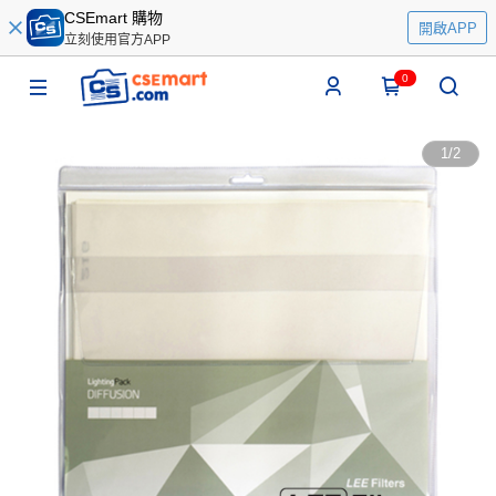
CSEmart 購物
開啟APP
立刻使用官方APP
0
1
/
2