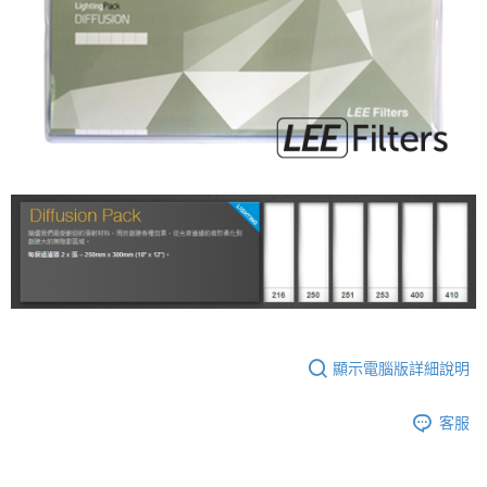
２．便利：只要手機號碼，簡訊認證，即可結帳。
３．安心：先確認商品／服務後，再付款。
宅配
每筆NT$75，滿NT$399(含以上)免運費
【「AFTEE先享後付」結帳流程】
１．於結帳方式選擇「AFTEE先享後付」後，將跳轉至「AFTEE先享後付」
付款後門市自取
結帳頁面，進行簡訊認證並確認金額後，即可完成結帳。
２．訂單成立數日內，您將收到繳費通知簡訊。
免運費
３．收到繳費通知簡訊後14天內，點擊此簡訊中的連結，可透過四大超商／
ATM／網路銀行／等多元方式進行付款，方視為交易完成。
※ 請注意：結帳手續完成當下不需立刻繳費，但若您需要取消訂單，請聯絡
購買商品的店家。未經商家同意取消之訂單仍視為有效，需透過AFTEE先享
後付繳納相關費用。
※ 交易是否成功請以「AFTEE先享後付 」之結帳頁面顯示為準，若有關於
是否繳費成功／繳費後需取消欲退款等相關疑問，請聯繫「AFTEE先享後付
客戶支援中心」
https://netprotections.freshdesk.com/support/home
【注意事項】
１．透過由恩沛科技股份有限公司提供之「AFTEE先享後付」服務完成之交
易，需依本服務之必要範圍內提供個人資料，並將交易相關給付款項請求債
顯示電腦版詳細說明
權轉讓予恩沛科技股份有限公司。
２．關於個人資料處理事宜，請瀏覽以下網址：
https://aftee.tw/terms/#terms3
客服
３．未成年的使用者請事先徵得法定代理人或監護人之同意方可使用
「AFTEE先享後付」，若未經同意申辦者引起之損失，本公司不負相關責
任。