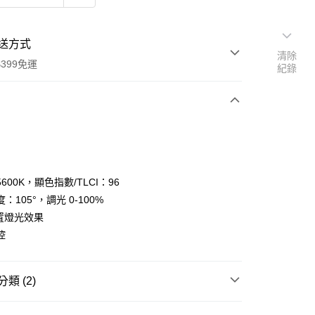
送方式
清除
399免運
紀錄
次付款
期付款
0 利率 每期
NT$10,500
21家銀行
600K，顯色指數/TLCI：96
0 利率 每期
NT$5,250
21家銀行
庫商業銀行
第一商業銀行
：105°，調光 0-100%
業銀行
彰化商業銀行
 0 利率 每期
NT$2,625
21家銀行
內置燈光效果
庫商業銀行
第一商業銀行
業儲蓄銀行
台北富邦商業銀行
業銀行
彰化商業銀行
控
庫商業銀行
第一商業銀行
華商業銀行
兆豐國際商業銀行
業儲蓄銀行
台北富邦商業銀行
業銀行
彰化商業銀行
小企業銀行
台中商業銀行
華商業銀行
兆豐國際商業銀行
業儲蓄銀行
台北富邦商業銀行
台灣）商業銀行
華泰商業銀行
小企業銀行
台中商業銀行
類 (2)
華商業銀行
兆豐國際商業銀行
業銀行
遠東國際商業銀行
台灣）商業銀行
華泰商業銀行
小企業銀行
台中商業銀行
業銀行
永豐商業銀行
業銀行
遠東國際商業銀行
品牌
Aputure 愛圖仕
台灣）商業銀行
華泰商業銀行