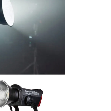
的店家。未經商家同意取消之訂單仍視為有效，需透過AFTEE
繳納相關費用。
否成功請以「AFTEE先享後付 」之結帳頁面顯示為準，若有關於
功／繳費後需取消欲退款等相關疑問，請聯繫「AFTEE先享後
援中心」
https://netprotections.freshdesk.com/support/home
項】
恩沛科技股份有限公司提供之「AFTEE先享後付」服務完成之
依本服務之必要範圍內提供個人資料，並將交易相關給付款項請
讓予恩沛科技股份有限公司。
個人資料處理事宜，請瀏覽以下網址：
ee.tw/terms/#terms3
年的使用者請事先徵得法定代理人或監護人之同意方可使用
E先享後付」，若未經同意申辦者引起之損失，本公司不負相關責
AFTEE先享後付」時，將依據個別帳號之用戶狀況，依本公司
核予不同之上限額度；若仍有額度不足之情形，本公司將視審查
用戶進行身份認證。
一人註冊多個帳號或使用他人資訊註冊。若發現惡意使用之情
科技股份有限公司將有權停止該用戶之使用額度並採取法律行