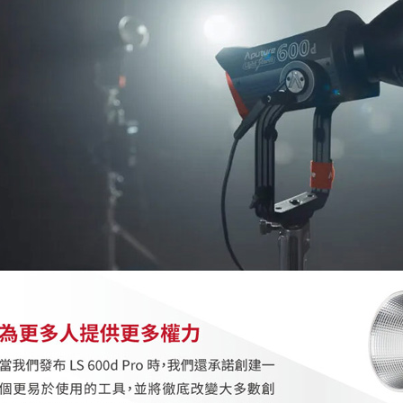
絡購買商品
先享後付
※ 交易是
是否繳費成
付客戶支
【注意事
１．透過由
交易，需
求債權轉
２．關於
https://aft
３．未成
「AFTE
任。
４．使用「
即時審查
結果請求
５．嚴禁
形，恩沛
動。