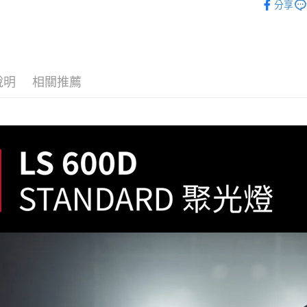
玉山商
悠遊付
分享
元大商
聯邦商
台新國
｜燈光設
玉山商
元大商
台灣樂
Google Pa
台新國
玉山商
台灣樂
台新國
全支付
台灣樂
說明
相關推薦
全盈+PAY
AFTEE先
相關說明
【關於「A
ATM付款
AFTEE
便利好安
１．簡單
２．便利
運送方式
３．安心
宅配
【「AFT
每筆NT$7
１．於結帳
付」結帳
付款後門
２．訂單
３．收到繳
免運費
／ATM／
※ 請注意