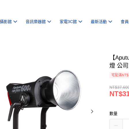
攝影館
音訊樂器館
家電3C館
最新活動
會員
【Aput
燈 公
宅配滿NT$
NT$37,60
NT$31
數量