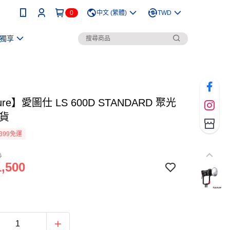
0
中文 (繁體)
TWD
獨享
ure】愛圖仕 LS 600D STANDARD 聚光
司貨
399免運
0
,500