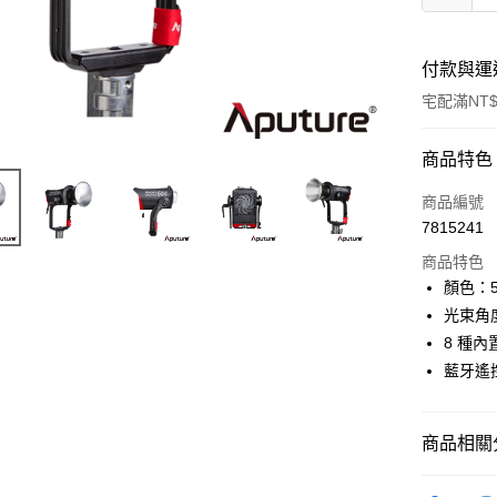
付款與運
宅配滿NT$
付款方式
商品特色
信用卡一
商品編號
7815241
信用卡分
商品特色
3 期 
顏色：5
6 期 
合作金
光束角度
華南商
12 期
8 種
合作金
上海商
華南商
藍牙遙
合作金
LINE Pay
國泰世
上海商
華南商
臺灣中
國泰世
Apple Pay
上海商
匯豐（
臺灣中
商品相關分
國泰世
聯邦商
匯豐（
街口支付
臺灣中
元大商
聯邦商
燈光設備
匯豐（