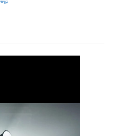
業銀行
星展（台灣）商業銀行
客服
業銀行
永豐商業銀行
業銀行
遠東國際商業銀行
際商業銀行
中國信託商業銀行
備專區｜
補光燈/閃光燈
業銀行
星展（台灣）商業銀行
業銀行
永豐商業銀行
天信用卡公司
y
際商業銀行
中國信託商業銀行
業銀行
星展（台灣）商業銀行
天信用卡公司
際商業銀行
中國信託商業銀行
天信用卡公司
享後付
FTEE先享後付」】
先享後付是「在收到商品之後才付款」的支付方式。 讓您購物簡單
心！
：不需註冊會員、不需綁卡、不需儲值。
：只要手機號碼，簡訊認證，即可結帳。
：先確認商品／服務後，再付款。
EE先享後付」結帳流程】
5，滿NT$399(含以上)免運費
方式選擇「AFTEE先享後付」後，將跳轉至「AFTEE先享後
頁面，進行簡訊認證並確認金額後，即可完成結帳。
市自取
成立數日內，您將收到繳費通知簡訊。
費通知簡訊後14天內，點擊此簡訊中的連結，可透過四大超商
網路銀行／等多元方式進行付款，方視為交易完成。
：結帳手續完成當下不需立刻繳費，但若您需要取消訂單，請聯