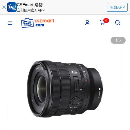
CSEmart 購物
開啟APP
立刻使用官方APP
0
1
/
5