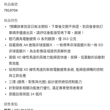
商品編號
信用卡分期付款
7819704
3 期 0 利率 每期
NT$11,326
21家銀行
商品特色
6 期 0 利率 每期
NT$5,663
21家銀行
合作金庫商業銀行
第一商業銀行
*預購排單到貨日無法預知，下單後交期不保證，到貨後會依訂
華南商業銀行
彰化商業銀行
12 期 0 利率 每期
NT$2,831
21家銀行
合作金庫商業銀行
第一商業銀行
單順序儘速出貨，請評估後能接受再下單，謝謝！
上海商業儲蓄銀行
台北富邦商業銀行
華南商業銀行
彰化商業銀行
合作金庫商業銀行
第一商業銀行
LINE Pay
國泰世華商業銀行
兆豐國際商業銀行
輕巧廣角電動變焦 G 系列鏡頭，僅 353 公克
上海商業儲蓄銀行
台北富邦商業銀行
華南商業銀行
彰化商業銀行
臺灣中小企業銀行
台中商業銀行
搭載兩枚 AA 進階非球面鏡片、一枚標準非球面鏡片和一枚 ED
國泰世華商業銀行
兆豐國際商業銀行
Apple Pay
上海商業儲蓄銀行
台北富邦商業銀行
匯豐（台灣）商業銀行
華泰商業銀行
臺灣中小企業銀行
台中商業銀行
非球面鏡片，為全影像區域提供高解析度
國泰世華商業銀行
兆豐國際商業銀行
聯邦商業銀行
遠東國際商業銀行
匯豐（台灣）商業銀行
華泰商業銀行
街口支付
兩個 XD 線性馬達的高推力能締造快速、安靜、低震動的自動對
臺灣中小企業銀行
台中商業銀行
元大商業銀行
永豐商業銀行
聯邦商業銀行
遠東國際商業銀行
匯豐（台灣）商業銀行
華泰商業銀行
焦效能
玉山商業銀行
星展（台灣）商業銀行
悠遊付
元大商業銀行
永豐商業銀行
聯邦商業銀行
遠東國際商業銀行
採用四個 XD 線性馬達的新款電動變焦系統, 能締造順暢的控制
台新國際商業銀行
中國信託商業銀行
玉山商業銀行
星展（台灣）商業銀行
元大商業銀行
永豐商業銀行
台灣樂天信用卡公司
Google Pay
與立即反應
台新國際商業銀行
中國信託商業銀行
玉山商業銀行
星展（台灣）商業銀行
三環 (變焦、對焦與光圈) 設計提供絕佳控制能力
台灣樂天信用卡公司
台新國際商業銀行
中國信託商業銀行
全支付
針對錄影相關功能進行優化, 滿足專業使用者需求
台灣樂天信用卡公司
全盈+PAY
原廠註冊保固 24 個月
AFTEE先享後付
銷售重點
相關說明