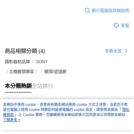
顯示電腦版詳細說明
客服
商品相關分類 (4)
查看全部
攝影器材品牌
SONY
｜主機鏡頭專區｜
鏡頭/望遠鏡
本分類熱銷
全站排行
本網站中使用 cookie，欲查詢有關本網站使用 cookie 方式之詳情，及若您不希
熱門標籤
望在電腦上使用 cookie 時應如何變更電腦的 cookie 設定，請參閱本網站「
隱私
權條款
」之 Cookie 聲明。您繼續使用本網站即表示您同意本公司得按本網站使
用條款之 Cookie 聲明使用 cookie。
了解更多 >