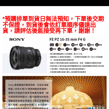
https://aftee.tw/terms/#terms3
３．未成年的使用者請事先徵得法定代理人或監護人之同意方可使用
「AFTEE先享後付」，若未經同意申辦者引起之損失，本公司不負相關責
*預購排單到貨日無法預知，下單後交期
任。
４．使用「AFTEE先享後付」時，將依據個別帳號之用戶狀況，依本公司即
不保證，到貨後會依訂單順序儘速出
時審查核予不同之上限額度；若仍有額度不足之情形，本公司將視審查結果
貨，請評估後能接受再下單，謝謝！
請求用戶進行身份認證。
５．嚴禁一人註冊多個帳號或使用他人資訊註冊。若發現惡意使用之情形，
恩沛科技股份有限公司將有權停止該用戶之使用額度並採取法律行動。