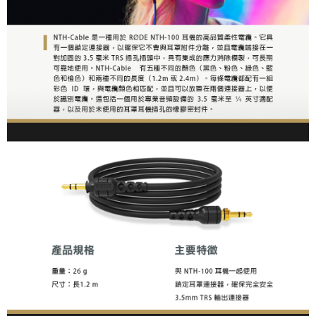
【關於「AFTEE先享後付」】
ATM付款
AFTEE先享後付是「在收到商品之後才付款」的支付方式。 讓您購物簡單
便利好安心！
１．簡單：不需註冊會員、不需綁卡、不需儲值。
運送方式
２．便利：只要手機號碼，簡訊認證，即可結帳。
３．安心：先確認商品／服務後，再付款。
全家取貨付款
每筆NT$60，滿NT$399(含以上)免運費
【「AFTEE先享後付」結帳流程】
１．於結帳方式選擇「AFTEE先享後付」後，將跳轉至「AFTEE先享後付」
萊爾富取貨付款
結帳頁面，進行簡訊認證並確認金額後，即可完成結帳。
２．訂單成立數日內，您將收到繳費通知簡訊。
每筆NT$60，滿NT$399(含以上)免運費
３．收到繳費通知簡訊後14天內，點擊此簡訊中的連結，可透過四大超商／
ATM／網路銀行／等多元方式進行付款，方視為交易完成。
7-11取貨付款
※ 請注意：結帳手續完成當下不需立刻繳費，但若您需要取消訂單，請聯絡
每筆NT$60，滿NT$399(含以上)免運費
購買商品的店家。未經商家同意取消之訂單仍視為有效，需透過AFTEE先享
後付繳納相關費用。
宅配
※ 交易是否成功請以「AFTEE先享後付 」之結帳頁面顯示為準，若有關於
是否繳費成功／繳費後需取消欲退款等相關疑問，請聯繫「AFTEE先享後付
每筆NT$75，滿NT$399(含以上)免運費
客戶支援中心」
https://netprotections.freshdesk.com/support/home
付款後門市自取
【注意事項】
１．透過由恩沛科技股份有限公司提供之「AFTEE先享後付」服務完成之交
免運費
易，需依本服務之必要範圍內提供個人資料，並將交易相關給付款項請求債
權轉讓予恩沛科技股份有限公司。
２．關於個人資料處理事宜，請瀏覽以下網址：