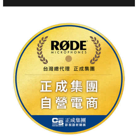
https://aftee.tw/terms/#terms3
３．未成年的使用者請事先徵得法定代理人或監護人之同意方可使用
「AFTEE先享後付」，若未經同意申辦者引起之損失，本公司不負相關責
任。
４．使用「AFTEE先享後付」時，將依據個別帳號之用戶狀況，依本公司即
時審查核予不同之上限額度；若仍有額度不足之情形，本公司將視審查結果
請求用戶進行身份認證。
５．嚴禁一人註冊多個帳號或使用他人資訊註冊。若發現惡意使用之情形，
恩沛科技股份有限公司將有權停止該用戶之使用額度並採取法律行動。