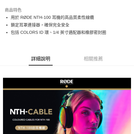
3 期 0 利率 每期
NT$233
21家銀行
商品特色
6 期 0 利率 每期
NT$116
21家銀行
合作金庫商業銀行
第一商業銀行
用於 RØDE NTH-100 耳機的高品質柔性線纜
華南商業銀行
彰化商業銀行
12 期 0 利率 每期
NT$58
21家銀行
合作金庫商業銀行
第一商業銀行
鎖定耳罩連接器，確保完全安全
上海商業儲蓄銀行
台北富邦商業銀行
華南商業銀行
彰化商業銀行
合作金庫商業銀行
第一商業銀行
超商取貨付款
國泰世華商業銀行
兆豐國際商業銀行
包括 COLORS ID 環、1/4 英寸適配器和橡膠密封圈
上海商業儲蓄銀行
台北富邦商業銀行
華南商業銀行
彰化商業銀行
臺灣中小企業銀行
台中商業銀行
國泰世華商業銀行
兆豐國際商業銀行
LINE Pay
上海商業儲蓄銀行
台北富邦商業銀行
匯豐（台灣）商業銀行
華泰商業銀行
臺灣中小企業銀行
台中商業銀行
國泰世華商業銀行
兆豐國際商業銀行
聯邦商業銀行
遠東國際商業銀行
匯豐（台灣）商業銀行
華泰商業銀行
Apple Pay
臺灣中小企業銀行
台中商業銀行
元大商業銀行
永豐商業銀行
詳細說明
相關推薦
聯邦商業銀行
遠東國際商業銀行
匯豐（台灣）商業銀行
華泰商業銀行
玉山商業銀行
星展（台灣）商業銀行
街口支付
元大商業銀行
永豐商業銀行
聯邦商業銀行
遠東國際商業銀行
台新國際商業銀行
中國信託商業銀行
玉山商業銀行
星展（台灣）商業銀行
元大商業銀行
永豐商業銀行
台灣樂天信用卡公司
悠遊付
台新國際商業銀行
中國信託商業銀行
玉山商業銀行
星展（台灣）商業銀行
台灣樂天信用卡公司
台新國際商業銀行
中國信託商業銀行
Google Pay
台灣樂天信用卡公司
全支付
全盈+PAY
AFTEE先享後付
相關說明