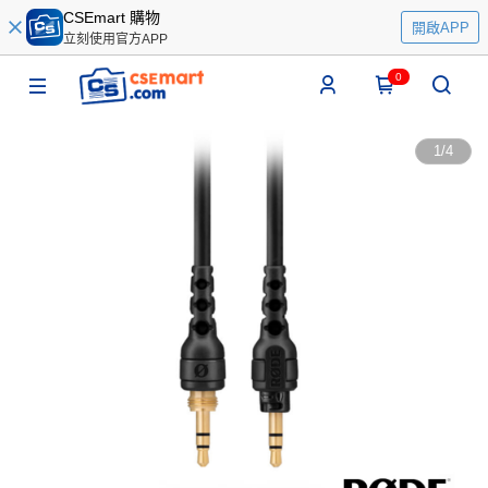
CSEmart 購物
開啟APP
立刻使用官方APP
0
1
/
4