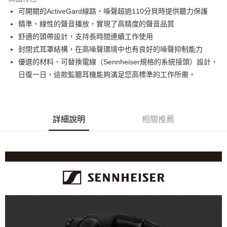
6 期 0 利率 每期
NT$1,533
21家銀行
合作金庫商業銀行
第一商業銀行
可開關的ActiveGard線路，噪聲超過110分貝時提供聽力保護
華南商業銀行
彰化商業銀行
12 期 0 利率 每期
NT$766
21家銀行
合作金庫商業銀行
第一商業銀行
精準、線性的聲音播放，實現了高精度的聲音品質
上海商業儲蓄銀行
台北富邦商業銀行
華南商業銀行
彰化商業銀行
合作金庫商業銀行
第一商業銀行
超商取貨付款
國泰世華商業銀行
兆豐國際商業銀行
舒適的頭帶設計，支持長時間連續工作使用
上海商業儲蓄銀行
台北富邦商業銀行
華南商業銀行
彰化商業銀行
臺灣中小企業銀行
台中商業銀行
封閉式耳罩結構，在高噪聲環境中也有良好的噪聲抑制能力
國泰世華商業銀行
兆豐國際商業銀行
LINE Pay
上海商業儲蓄銀行
台北富邦商業銀行
匯豐（台灣）商業銀行
華泰商業銀行
臺灣中小企業銀行
台中商業銀行
優選的材料、可替換電線（Sennheiser規格的系統接頭）設計，
國泰世華商業銀行
兆豐國際商業銀行
聯邦商業銀行
遠東國際商業銀行
匯豐（台灣）商業銀行
華泰商業銀行
Apple Pay
日復一日，這款監聽耳機能夠滿足您高標準的工作所需。
臺灣中小企業銀行
台中商業銀行
元大商業銀行
永豐商業銀行
聯邦商業銀行
遠東國際商業銀行
匯豐（台灣）商業銀行
華泰商業銀行
玉山商業銀行
星展（台灣）商業銀行
街口支付
元大商業銀行
永豐商業銀行
聯邦商業銀行
遠東國際商業銀行
台新國際商業銀行
中國信託商業銀行
玉山商業銀行
星展（台灣）商業銀行
元大商業銀行
永豐商業銀行
台灣樂天信用卡公司
悠遊付
台新國際商業銀行
中國信託商業銀行
玉山商業銀行
星展（台灣）商業銀行
詳細說明
相關推薦
台灣樂天信用卡公司
台新國際商業銀行
中國信託商業銀行
Google Pay
台灣樂天信用卡公司
全支付
全盈+PAY
AFTEE先享後付
相關說明
【關於「AFTEE先享後付」】
ATM付款
AFTEE先享後付是「在收到商品之後才付款」的支付方式。 讓您購物簡單