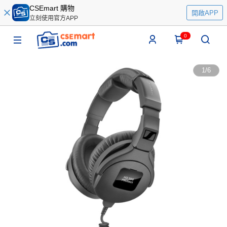
CSEmart 購物
開啟APP
立刻使用官方APP
0
1
/
6