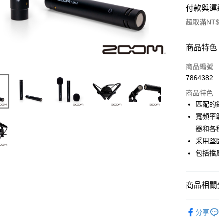
付款與運
超取滿NT$
付款方式
商品特色
信用卡一
商品編號
7864382
信用卡分
商品特色
3 期 
匹配的
6 期 
合作金
寬頻率
華南商
12 期
器和各
合作金
上海商
華南商
采用堅
合作金
超商取貨
國泰世
上海商
包括擋
華南商
臺灣中
國泰世
LINE Pay
上海商
匯豐（
臺灣中
國泰世
聯邦商
匯豐（
Apple Pay
臺灣中
商品相關分
元大商
聯邦商
匯豐（
玉山商
街口支付
元大商
音訊設備
聯邦商
台新國
玉山商
分享
元大商
台灣樂
悠遊付