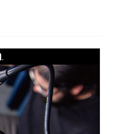
備專區｜
麥克風專區
際商業銀行
中國信託商業銀行
業銀行
星展（台灣）商業銀行
天信用卡公司
際商業銀行
中國信託商業銀行
y
天信用卡公司
享後付
FTEE先享後付」】
先享後付是「在收到商品之後才付款」的支付方式。 讓您購物簡單
心！
：不需註冊會員、不需綁卡、不需儲值。
：只要手機號碼，簡訊認證，即可結帳。
：先確認商品／服務後，再付款。
付款
EE先享後付」結帳流程】
0，滿NT$399(含以上)免運費
方式選擇「AFTEE先享後付」後，將跳轉至「AFTEE先享後
頁面，進行簡訊認證並確認金額後，即可完成結帳。
貨付款
成立數日內，您將收到繳費通知簡訊。
費通知簡訊後14天內，點擊此簡訊中的連結，可透過四大超商
0，滿NT$399(含以上)免運費
網路銀行／等多元方式進行付款，方視為交易完成。
：結帳手續完成當下不需立刻繳費，但若您需要取消訂單，請聯
付款
的店家。未經商家同意取消之訂單仍視為有效，需透過AFTEE