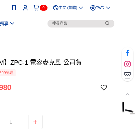
0
中文 (繁體)
TWD
獨享
M】ZPC-1 電容麥克風 公司貨
399免運
980