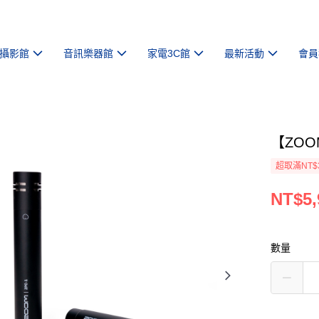
攝影館
音訊樂器館
家電3C館
最新活動
會員
【ZOO
超取滿NT$
NT$5,
數量