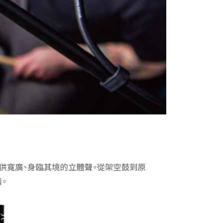
繳納相關費用。
0，滿NT$399(含以上)免運費
否成功請以「AFTEE先享後付 」之結帳頁面顯示為準，若有關於
功／繳費後需取消欲退款等相關疑問，請聯繫「AFTEE先享後
援中心」
https://netprotections.freshdesk.com/support/home
5，滿NT$399(含以上)免運費
項】
市自取
恩沛科技股份有限公司提供之「AFTEE先享後付」服務完成之
依本服務之必要範圍內提供個人資料，並將交易相關給付款項請
讓予恩沛科技股份有限公司。
個人資料處理事宜，請瀏覽以下網址：
ee.tw/terms/#terms3
年的使用者請事先徵得法定代理人或監護人之同意方可使用
E先享後付」，若未經同意申辦者引起之損失，本公司不負相關責
AFTEE先享後付」時，將依據個別帳號之用戶狀況，依本公司
核予不同之上限額度；若仍有額度不足之情形，本公司將視審查
用戶進行身份認證。
一人註冊多個帳號或使用他人資訊註冊。若發現惡意使用之情
科技股份有限公司將有權停止該用戶之使用額度並採取法律行