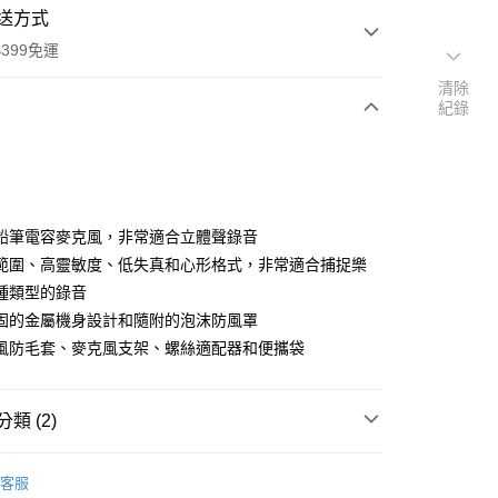
送方式
399免運
清除
紀錄
次付款
期付款
0 利率 每期
NT$1,993
21家銀行
鉛筆電容麥克風，非常適合立體聲錄音
0 利率 每期
NT$996
21家銀行
庫商業銀行
第一商業銀行
範圍、高靈敏度、低失真和心形格式，非常適合捕捉樂
業銀行
彰化商業銀行
 0 利率 每期
NT$498
21家銀行
種類型的錄音
庫商業銀行
第一商業銀行
業儲蓄銀行
台北富邦商業銀行
業銀行
彰化商業銀行
固的金屬機身設計和隨附的泡沫防風罩
庫商業銀行
第一商業銀行
付款
華商業銀行
兆豐國際商業銀行
業儲蓄銀行
台北富邦商業銀行
風防毛套、麥克風支架、螺絲適配器和便攜袋
業銀行
彰化商業銀行
小企業銀行
台中商業銀行
華商業銀行
兆豐國際商業銀行
業儲蓄銀行
台北富邦商業銀行
台灣）商業銀行
華泰商業銀行
小企業銀行
台中商業銀行
華商業銀行
兆豐國際商業銀行
業銀行
遠東國際商業銀行
台灣）商業銀行
華泰商業銀行
小企業銀行
台中商業銀行
類 (2)
業銀行
永豐商業銀行
業銀行
遠東國際商業銀行
台灣）商業銀行
華泰商業銀行
業銀行
星展（台灣）商業銀行
業銀行
永豐商業銀行
品牌
ZOOM
業銀行
遠東國際商業銀行
際商業銀行
中國信託商業銀行
業銀行
星展（台灣）商業銀行
客服
業銀行
永豐商業銀行
天信用卡公司