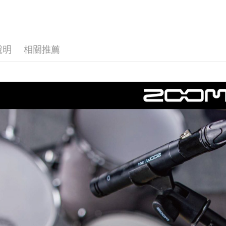
｜音訊設
台新國
玉山商
台灣樂
台新國
Google Pa
台灣樂
全支付
說明
相關推薦
全盈+PAY
AFTEE先
相關說明
【關於「A
ATM付款
AFTEE
便利好安
１．簡單
２．便利
運送方式
３．安心
全家取貨
【「AFT
每筆NT$6
１．於結帳
付」結帳
萊爾富取
２．訂單
３．收到繳
每筆NT$6
／ATM／
※ 請注意
7-11取貨
絡購買商品