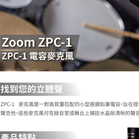
先享後付
每筆NT$6
※ 交易是
是否繳費成
宅配
付客戶支
每筆NT$7
【注意事
付款後門
１．透過由
交易，需
免運費
求債權轉
２．關於
https://aft
３．未成
「AFTE
任。
４．使用「
即時審查
結果請求
５．嚴禁
形，恩沛
動。