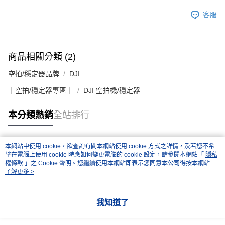
客服
商品相關分類 (2)
空拍/穩定器品牌
DJI
｜空拍/穩定器專區｜
DJI 空拍機/穩定器
本分類熱銷
全站排行
本網站中使用 cookie，欲查詢有關本網站使用 cookie 方式之詳情，及若您不希
熱門標籤
望在電腦上使用 cookie 時應如何變更電腦的 cookie 設定，請參閱本網站「
隱私
權條款
」之 Cookie 聲明。您繼續使用本網站即表示您同意本公司得按本網站使
用條款之 Cookie 聲明使用 cookie。
了解更多 >
我知道了