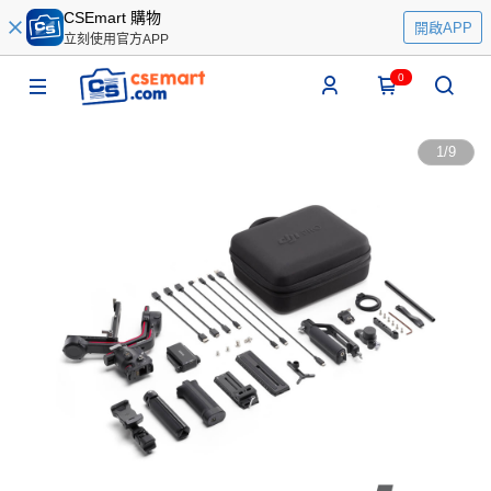
CSEmart 購物
開啟APP
立刻使用官方APP
0
1
/
9