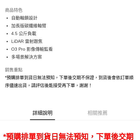
3 期 0 利率 每期
NT$10,996
21家銀行
商品特色
6 期 0 利率 每期
NT$5,498
21家銀行
合作金庫商業銀行
第一商業銀行
自動軸鎖設計
華南商業銀行
彰化商業銀行
12 期 0 利率 每期
NT$2,749
21家銀行
合作金庫商業銀行
第一商業銀行
加長版碳纖維軸臂
上海商業儲蓄銀行
台北富邦商業銀行
華南商業銀行
彰化商業銀行
合作金庫商業銀行
第一商業銀行
LINE Pay
國泰世華商業銀行
兆豐國際商業銀行
4.5 公斤負載
上海商業儲蓄銀行
台北富邦商業銀行
華南商業銀行
彰化商業銀行
臺灣中小企業銀行
台中商業銀行
LiDAR 雷射跟焦
國泰世華商業銀行
兆豐國際商業銀行
Apple Pay
上海商業儲蓄銀行
台北富邦商業銀行
匯豐（台灣）商業銀行
華泰商業銀行
臺灣中小企業銀行
台中商業銀行
O3 Pro 影像傳輸監看
國泰世華商業銀行
兆豐國際商業銀行
聯邦商業銀行
遠東國際商業銀行
匯豐（台灣）商業銀行
華泰商業銀行
街口支付
多場景解決方案
臺灣中小企業銀行
台中商業銀行
元大商業銀行
永豐商業銀行
聯邦商業銀行
遠東國際商業銀行
匯豐（台灣）商業銀行
華泰商業銀行
玉山商業銀行
星展（台灣）商業銀行
悠遊付
元大商業銀行
永豐商業銀行
銷售重點
聯邦商業銀行
遠東國際商業銀行
台新國際商業銀行
中國信託商業銀行
玉山商業銀行
星展（台灣）商業銀行
*預購排單到貨日無法預知，下單後交期不保證，到貨後會依訂單順
元大商業銀行
永豐商業銀行
台灣樂天信用卡公司
Google Pay
台新國際商業銀行
中國信託商業銀行
玉山商業銀行
星展（台灣）商業銀行
序儘速出貨，請評估後能接受再下單，謝謝！
台灣樂天信用卡公司
台新國際商業銀行
中國信託商業銀行
全支付
台灣樂天信用卡公司
全盈+PAY
詳細說明
相關推薦
AFTEE先享後付
相關說明
【關於「AFTEE先享後付」】
ATM付款
AFTEE先享後付是「在收到商品之後才付款」的支付方式。 讓您購物簡單
*預購排單到貨日無法預知，下單後交期