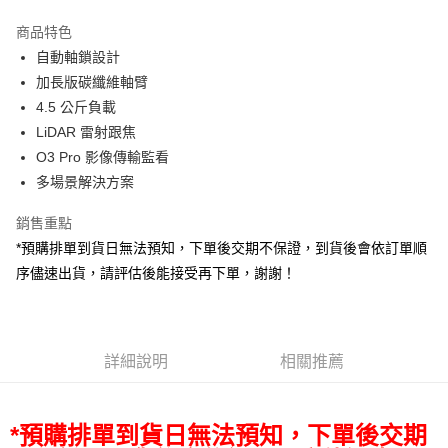
3 期 0 利率 每期
NT$10,996
21家銀行
商品特色
6 期 0 利率 每期
NT$5,498
21家銀行
合作金庫商業銀行
第一商業銀行
自動軸鎖設計
華南商業銀行
彰化商業銀行
12 期 0 利率 每期
NT$2,749
21家銀行
合作金庫商業銀行
第一商業銀行
加長版碳纖維軸臂
上海商業儲蓄銀行
台北富邦商業銀行
華南商業銀行
彰化商業銀行
合作金庫商業銀行
第一商業銀行
LINE Pay
國泰世華商業銀行
兆豐國際商業銀行
4.5 公斤負載
上海商業儲蓄銀行
台北富邦商業銀行
華南商業銀行
彰化商業銀行
臺灣中小企業銀行
台中商業銀行
LiDAR 雷射跟焦
國泰世華商業銀行
兆豐國際商業銀行
Apple Pay
上海商業儲蓄銀行
台北富邦商業銀行
匯豐（台灣）商業銀行
華泰商業銀行
臺灣中小企業銀行
台中商業銀行
O3 Pro 影像傳輸監看
國泰世華商業銀行
兆豐國際商業銀行
聯邦商業銀行
遠東國際商業銀行
匯豐（台灣）商業銀行
華泰商業銀行
街口支付
多場景解決方案
臺灣中小企業銀行
台中商業銀行
元大商業銀行
永豐商業銀行
聯邦商業銀行
遠東國際商業銀行
匯豐（台灣）商業銀行
華泰商業銀行
玉山商業銀行
星展（台灣）商業銀行
悠遊付
元大商業銀行
永豐商業銀行
銷售重點
聯邦商業銀行
遠東國際商業銀行
台新國際商業銀行
中國信託商業銀行
玉山商業銀行
星展（台灣）商業銀行
*預購排單到貨日無法預知，下單後交期不保證，到貨後會依訂單順
元大商業銀行
永豐商業銀行
台灣樂天信用卡公司
Google Pay
台新國際商業銀行
中國信託商業銀行
玉山商業銀行
星展（台灣）商業銀行
序儘速出貨，請評估後能接受再下單，謝謝！
台灣樂天信用卡公司
台新國際商業銀行
中國信託商業銀行
全支付
台灣樂天信用卡公司
全盈+PAY
詳細說明
相關推薦
AFTEE先享後付
相關說明
【關於「AFTEE先享後付」】
ATM付款
*預購排單到貨日無法預知，下單後交期
AFTEE先享後付是「在收到商品之後才付款」的支付方式。 讓您購物簡單