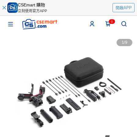
CSEmart 購物
開啟APP
立刻使用官方APP
0
1
/
9