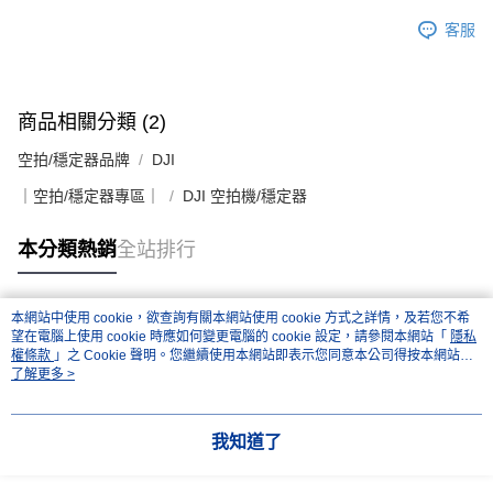
客服
商品相關分類 (2)
空拍/穩定器品牌
DJI
｜空拍/穩定器專區｜
DJI 空拍機/穩定器
本分類熱銷
全站排行
本網站中使用 cookie，欲查詢有關本網站使用 cookie 方式之詳情，及若您不希
熱門標籤
望在電腦上使用 cookie 時應如何變更電腦的 cookie 設定，請參閱本網站「
隱私
權條款
」之 Cookie 聲明。您繼續使用本網站即表示您同意本公司得按本網站使
用條款之 Cookie 聲明使用 cookie。
了解更多 >
我知道了