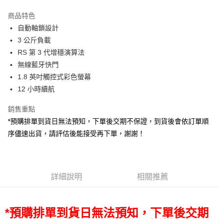
3 期 0 利率 每期
NT$6,063
21家銀行
商品特色
6 期 0 利率 每期
NT$3,031
21家銀行
合作金庫商業銀行
第一商業銀行
自動軸鎖設計
華南商業銀行
彰化商業銀行
12 期 0 利率 每期
NT$1,515
21家銀行
合作金庫商業銀行
第一商業銀行
3 公斤負載
上海商業儲蓄銀行
台北富邦商業銀行
華南商業銀行
彰化商業銀行
合作金庫商業銀行
第一商業銀行
LINE Pay
國泰世華商業銀行
兆豐國際商業銀行
RS 第 3 代增穩演算法
上海商業儲蓄銀行
台北富邦商業銀行
華南商業銀行
彰化商業銀行
臺灣中小企業銀行
台中商業銀行
無線藍牙快門
國泰世華商業銀行
兆豐國際商業銀行
Apple Pay
上海商業儲蓄銀行
台北富邦商業銀行
匯豐（台灣）商業銀行
華泰商業銀行
臺灣中小企業銀行
台中商業銀行
1.8 英吋觸控式彩色螢幕
國泰世華商業銀行
兆豐國際商業銀行
聯邦商業銀行
遠東國際商業銀行
匯豐（台灣）商業銀行
華泰商業銀行
街口支付
12 小時續航
臺灣中小企業銀行
台中商業銀行
元大商業銀行
永豐商業銀行
聯邦商業銀行
遠東國際商業銀行
匯豐（台灣）商業銀行
華泰商業銀行
玉山商業銀行
星展（台灣）商業銀行
悠遊付
元大商業銀行
永豐商業銀行
銷售重點
聯邦商業銀行
遠東國際商業銀行
台新國際商業銀行
中國信託商業銀行
玉山商業銀行
星展（台灣）商業銀行
*預購排單到貨日無法預知，下單後交期不保證，到貨後會依訂單順
元大商業銀行
永豐商業銀行
台灣樂天信用卡公司
Google Pay
台新國際商業銀行
中國信託商業銀行
玉山商業銀行
星展（台灣）商業銀行
序儘速出貨，請評估後能接受再下單，謝謝！
台灣樂天信用卡公司
台新國際商業銀行
中國信託商業銀行
全支付
台灣樂天信用卡公司
全盈+PAY
詳細說明
相關推薦
AFTEE先享後付
相關說明
【關於「AFTEE先享後付」】
ATM付款
*預購排單到貨日無法預知，下單後交期
AFTEE先享後付是「在收到商品之後才付款」的支付方式。 讓您購物簡單