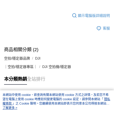
顯示電腦版詳細說明
客服
商品相關分類 (2)
空拍/穩定器品牌
DJI
｜空拍/穩定器專區｜
DJI 空拍機/穩定器
本分類熱銷
全站排行
本網站中使用 cookie，欲查詢有關本網站使用 cookie 方式之詳情，及若您不希
熱門標籤
望在電腦上使用 cookie 時應如何變更電腦的 cookie 設定，請參閱本網站「
隱私
權條款
」之 Cookie 聲明。您繼續使用本網站即表示您同意本公司得按本網站使
用條款之 Cookie 聲明使用 cookie。
了解更多 >