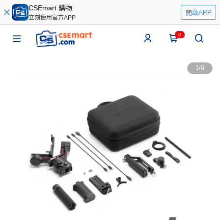
CSEmart 購物
開啟APP
立刻使用官方APP
0
1
/
9