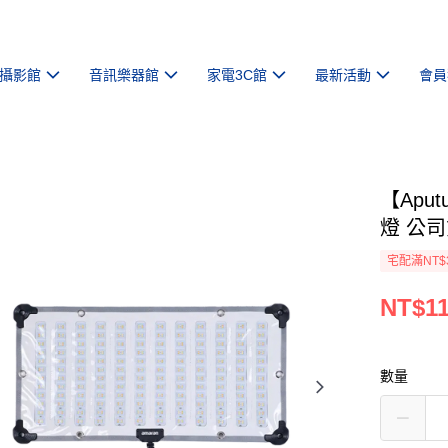
攝影館
音訊樂器館
家電3C館
最新活動
會員
【Aput
燈 公
宅配滿NT$
NT$11
數量