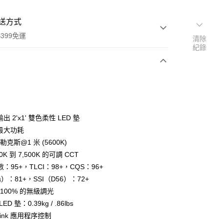
送方式
399免運
清除
紀錄
次付款
期付款
0 利率 每期
NT$3,766
21家銀行
輸出 2'x1' 雙色柔性 LED 墊
0 利率 每期
NT$1,883
21家銀行
庫商業銀行
第一商業銀行
 最大功耗
業銀行
彰化商業銀行
 0 利率 每期
NT$941
21家銀行
+ 勒克斯@1 米 (5600K)
庫商業銀行
第一商業銀行
業儲蓄銀行
台北富邦商業銀行
業銀行
彰化商業銀行
00K 到 7,500K 的可調 CCT
庫商業銀行
第一商業銀行
華商業銀行
兆豐國際商業銀行
業儲蓄銀行
台北富邦商業銀行
：95+，TLCI：98+，CQS：96+
業銀行
彰化商業銀行
小企業銀行
台中商業銀行
華商業銀行
兆豐國際商業銀行
業儲蓄銀行
台北富邦商業銀行
鎢）：81+，SSI（D56）：72+
台灣）商業銀行
華泰商業銀行
小企業銀行
台中商業銀行
華商業銀行
兆豐國際商業銀行
業銀行
遠東國際商業銀行
到 100% 的無級調光
台灣）商業銀行
華泰商業銀行
小企業銀行
台中商業銀行
業銀行
永豐商業銀行
D 墊：0.39kg / .86lbs
業銀行
遠東國際商業銀行
台灣）商業銀行
華泰商業銀行
業銀行
星展（台灣）商業銀行
業銀行
永豐商業銀行
 Link 應用程序控制
業銀行
遠東國際商業銀行