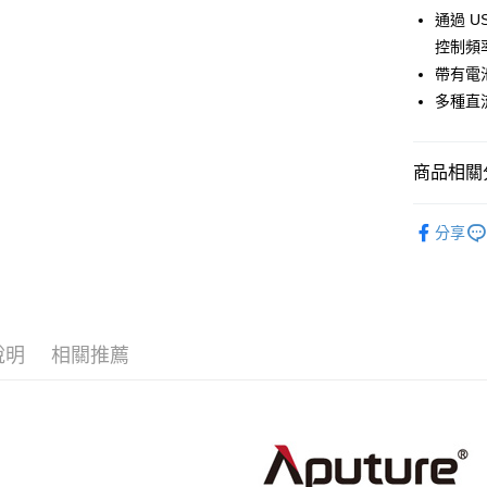
台新國
玉山商
通過 U
元大商
台灣樂
Google Pa
台新國
玉山商
控制頻
台灣樂
台新國
全支付
帶有電
台灣樂
多種直流電
全盈+PAY
AFTEE先
商品相關分
相關說明
【關於「A
ATM付款
燈光設備
AFTEE
分享
便利好安
｜燈光設
１．簡單
２．便利
運送方式
３．安心
宅配
【「AFT
每筆NT$7
說明
相關推薦
１．於結帳
付」結帳
付款後門
２．訂單
３．收到繳
免運費
／ATM／
※ 請注意
絡購買商品