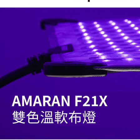
先享後付
※ 交易是
是否繳費成
付客戶支
【注意事
１．透過由
交易，需
求債權轉
２．關於
https://aft
３．未成
「AFTE
任。
４．使用「
即時審查
結果請求
５．嚴禁
形，恩沛
動。