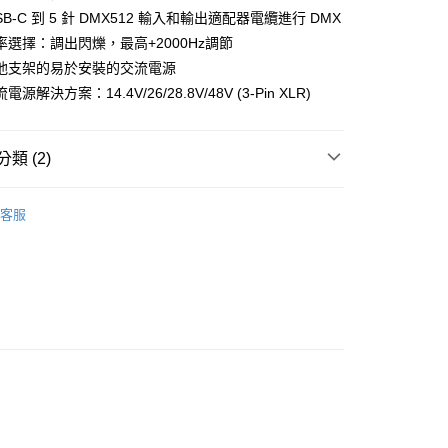
際商業銀行
中國信託商業銀行
業銀行
星展（台灣）商業銀行
SB-C 到 5 針 DMX512 輸入和輸出適配器電纜進行 DMX
業銀行
永豐商業銀行
天信用卡公司
y
際商業銀行
中國信託商業銀行
業銀行
星展（台灣）商業銀行
率選擇：調出閃爍，最高+2000Hz調節
天信用卡公司
際商業銀行
中國信託商業銀行
池支架的易於安裝的交流電源
天信用卡公司
源解決方案：14.4V/26/28.8V/48V (3-Pin XLR)
享後付
類 (2)
FTEE先享後付」】
品牌
Aputure 愛圖仕
先享後付是「在收到商品之後才付款」的支付方式。 讓您購物簡單
客服
心！
備專區｜
補光燈/閃光燈
：不需註冊會員、不需綁卡、不需儲值。
：只要手機號碼，簡訊認證，即可結帳。
：先確認商品／服務後，再付款。
EE先享後付」結帳流程】
5，滿NT$399(含以上)免運費
方式選擇「AFTEE先享後付」後，將跳轉至「AFTEE先享後
頁面，進行簡訊認證並確認金額後，即可完成結帳。
市自取
成立數日內，您將收到繳費通知簡訊。
費通知簡訊後14天內，點擊此簡訊中的連結，可透過四大超商
網路銀行／等多元方式進行付款，方視為交易完成。
：結帳手續完成當下不需立刻繳費，但若您需要取消訂單，請聯
的店家。未經商家同意取消之訂單仍視為有效，需透過AFTEE