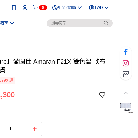
0
中文 (繁體)
TWD
獨享
ure】愛圖仕 Amaran F21X 雙色溫 軟布
司貨
399免運
,300