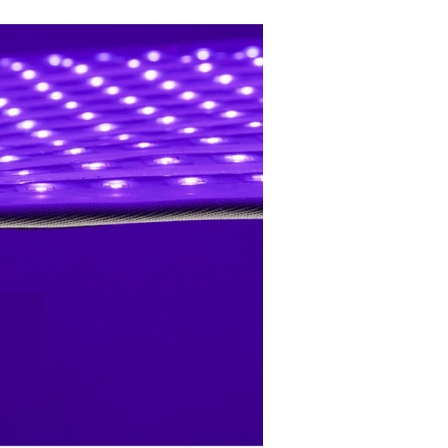
繳納相關費用。
否成功請以「AFTEE先享後付 」之結帳頁面顯示為準，若有關於
功／繳費後需取消欲退款等相關疑問，請聯繫「AFTEE先享後
援中心」
https://netprotections.freshdesk.com/support/home
項】
恩沛科技股份有限公司提供之「AFTEE先享後付」服務完成之
依本服務之必要範圍內提供個人資料，並將交易相關給付款項請
讓予恩沛科技股份有限公司。
個人資料處理事宜，請瀏覽以下網址：
ee.tw/terms/#terms3
年的使用者請事先徵得法定代理人或監護人之同意方可使用
E先享後付」，若未經同意申辦者引起之損失，本公司不負相關責
AFTEE先享後付」時，將依據個別帳號之用戶狀況，依本公司
核予不同之上限額度；若仍有額度不足之情形，本公司將視審查
用戶進行身份認證。
一人註冊多個帳號或使用他人資訊註冊。若發現惡意使用之情
科技股份有限公司將有權停止該用戶之使用額度並採取法律行