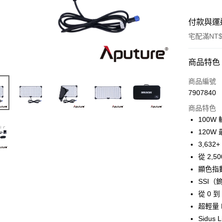
付款與運
宅配滿NT$
付款方式
商品特色
信用卡一
商品編號
7907840
信用卡分
商品特色
3 期 
100W 
6 期 
合作金
120W
華南商
12 期
3,632
合作金
上海商
華南商
從 2,5
合作金
LINE Pay
國泰世
上海商
顯色指數
華南商
臺灣中
國泰世
Apple Pay
上海商
SSI（
匯豐（
臺灣中
國泰世
聯邦商
從 0 
匯豐（
街口支付
臺灣中
元大商
超輕量 LE
聯邦商
匯豐（
玉山商
悠遊付
元大商
Sidus
聯邦商