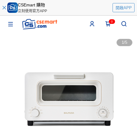
CSEmart 購物
開啟APP
立刻使用官方APP
0
1
/
5