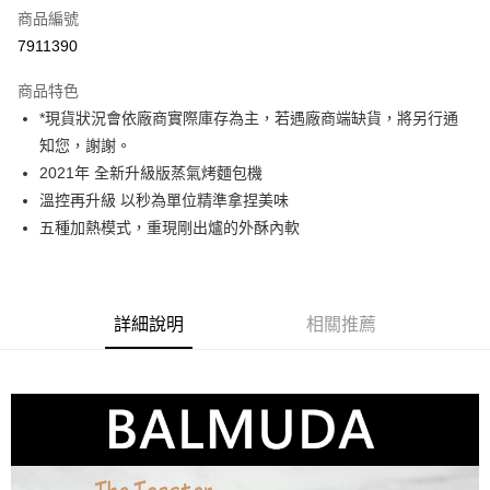
商品編號
信用卡分期付款
7911390
3 期 0 利率 每期
NT$3,330
21家銀行
商品特色
6 期 0 利率 每期
NT$1,665
21家銀行
合作金庫商業銀行
第一商業銀行
*現貨狀況會依廠商實際庫存為主，若遇廠商端缺貨，將另行通
華南商業銀行
彰化商業銀行
12 期 0 利率 每期
NT$832
21家銀行
合作金庫商業銀行
第一商業銀行
知您，謝謝。
上海商業儲蓄銀行
台北富邦商業銀行
華南商業銀行
彰化商業銀行
合作金庫商業銀行
第一商業銀行
超商取貨付款
國泰世華商業銀行
兆豐國際商業銀行
2021年 全新升級版蒸氣烤麵包機
上海商業儲蓄銀行
台北富邦商業銀行
華南商業銀行
彰化商業銀行
臺灣中小企業銀行
台中商業銀行
溫控再升級 以秒為單位精準拿捏美味
國泰世華商業銀行
兆豐國際商業銀行
LINE Pay
上海商業儲蓄銀行
台北富邦商業銀行
匯豐（台灣）商業銀行
華泰商業銀行
臺灣中小企業銀行
台中商業銀行
五種加熱模式，重現剛出爐的外酥內軟
國泰世華商業銀行
兆豐國際商業銀行
聯邦商業銀行
遠東國際商業銀行
匯豐（台灣）商業銀行
華泰商業銀行
Apple Pay
臺灣中小企業銀行
台中商業銀行
元大商業銀行
永豐商業銀行
聯邦商業銀行
遠東國際商業銀行
匯豐（台灣）商業銀行
華泰商業銀行
玉山商業銀行
星展（台灣）商業銀行
街口支付
元大商業銀行
永豐商業銀行
聯邦商業銀行
遠東國際商業銀行
台新國際商業銀行
中國信託商業銀行
玉山商業銀行
星展（台灣）商業銀行
詳細說明
相關推薦
元大商業銀行
永豐商業銀行
台灣樂天信用卡公司
悠遊付
台新國際商業銀行
中國信託商業銀行
玉山商業銀行
星展（台灣）商業銀行
台灣樂天信用卡公司
台新國際商業銀行
中國信託商業銀行
Google Pay
台灣樂天信用卡公司
全支付
全盈+PAY