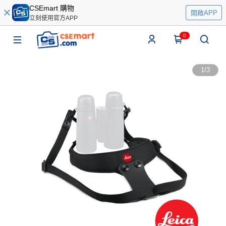
CSEmart 購物
開啟APP
立刻使用官方APP
0
1
/
3