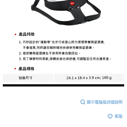
相關說明
【關於「AFTEE先享後付」】
ATM付款
AFTEE先享後付是「在收到商品之後才付款」的支付方式。 讓您購物簡單
便利好安心！
１．簡單：不需註冊會員、不需綁卡、不需儲值。
運送方式
２．便利：只要手機號碼，簡訊認證，即可結帳。
３．安心：先確認商品／服務後，再付款。
全家取貨付款
每筆NT$60，滿NT$399(含以上)免運費
【「AFTEE先享後付」結帳流程】
１．於結帳方式選擇「AFTEE先享後付」後，將跳轉至「AFTEE先享後付」
萊爾富取貨付款
結帳頁面，進行簡訊認證並確認金額後，即可完成結帳。
２．訂單成立數日內，您將收到繳費通知簡訊。
每筆NT$60，滿NT$399(含以上)免運費
３．收到繳費通知簡訊後14天內，點擊此簡訊中的連結，可透過四大超商／
ATM／網路銀行／等多元方式進行付款，方視為交易完成。
7-11取貨付款
※ 請注意：結帳手續完成當下不需立刻繳費，但若您需要取消訂單，請聯絡
每筆NT$60，滿NT$399(含以上)免運費
購買商品的店家。未經商家同意取消之訂單仍視為有效，需透過AFTEE先享
後付繳納相關費用。
宅配
※ 交易是否成功請以「AFTEE先享後付 」之結帳頁面顯示為準，若有關於
是否繳費成功／繳費後需取消欲退款等相關疑問，請聯繫「AFTEE先享後付
每筆NT$75，滿NT$399(含以上)免運費
客戶支援中心」
https://netprotections.freshdesk.com/support/home
顯示電腦版詳細說明
付款後門市自取
【注意事項】
１．透過由恩沛科技股份有限公司提供之「AFTEE先享後付」服務完成之交
免運費
客服
易，需依本服務之必要範圍內提供個人資料，並將交易相關給付款項請求債
權轉讓予恩沛科技股份有限公司。