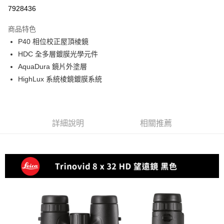
信用卡分期付款
7928436
3 期 0 利率 每期
NT$13,146
21家銀行
商品特色
6 期 0 利率 每期
NT$6,573
21家銀行
合作金庫商業銀行
第一商業銀行
P40 相位校正屋頂棱鏡
華南商業銀行
彰化商業銀行
12 期 0 利率 每期
NT$3,286
21家銀行
合作金庫商業銀行
第一商業銀行
HDC 全多層鍍膜光學元件
上海商業儲蓄銀行
台北富邦商業銀行
華南商業銀行
彰化商業銀行
合作金庫商業銀行
第一商業銀行
超商取貨付款
國泰世華商業銀行
兆豐國際商業銀行
AquaDura 鏡片外塗層
上海商業儲蓄銀行
台北富邦商業銀行
華南商業銀行
彰化商業銀行
臺灣中小企業銀行
台中商業銀行
HighLux 系統棱鏡鍍膜系統
國泰世華商業銀行
兆豐國際商業銀行
LINE Pay
上海商業儲蓄銀行
台北富邦商業銀行
匯豐（台灣）商業銀行
華泰商業銀行
臺灣中小企業銀行
台中商業銀行
國泰世華商業銀行
兆豐國際商業銀行
聯邦商業銀行
遠東國際商業銀行
匯豐（台灣）商業銀行
華泰商業銀行
Apple Pay
臺灣中小企業銀行
台中商業銀行
元大商業銀行
永豐商業銀行
聯邦商業銀行
遠東國際商業銀行
匯豐（台灣）商業銀行
華泰商業銀行
玉山商業銀行
星展（台灣）商業銀行
街口支付
元大商業銀行
永豐商業銀行
詳細說明
相關推薦
聯邦商業銀行
遠東國際商業銀行
台新國際商業銀行
中國信託商業銀行
玉山商業銀行
星展（台灣）商業銀行
元大商業銀行
永豐商業銀行
台灣樂天信用卡公司
悠遊付
台新國際商業銀行
中國信託商業銀行
玉山商業銀行
星展（台灣）商業銀行
台灣樂天信用卡公司
台新國際商業銀行
中國信託商業銀行
Google Pay
台灣樂天信用卡公司
全支付
全盈+PAY
AFTEE先享後付