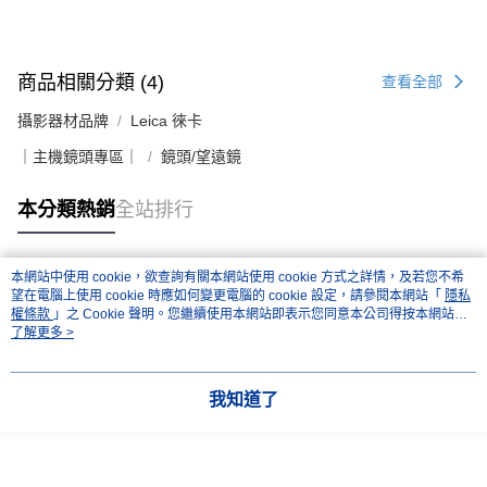
商品相關分類 (4)
查看全部
攝影器材品牌
Leica 徠卡
｜主機鏡頭專區｜
鏡頭/望遠鏡
本分類熱銷
全站排行
本網站中使用 cookie，欲查詢有關本網站使用 cookie 方式之詳情，及若您不希
熱門標籤
望在電腦上使用 cookie 時應如何變更電腦的 cookie 設定，請參閱本網站「
隱私
權條款
」之 Cookie 聲明。您繼續使用本網站即表示您同意本公司得按本網站使
用條款之 Cookie 聲明使用 cookie。
了解更多 >
我知道了