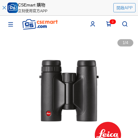
CSEmart 購物
開啟APP
立刻使用官方APP
0
1
/
4