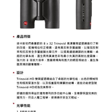
相關說明
【關於「AFTEE先享後付」】
ATM付款
AFTEE先享後付是「在收到商品之後才付款」的支付方式。 讓您購物簡單
便利好安心！
１．簡單：不需註冊會員、不需綁卡、不需儲值。
運送方式
２．便利：只要手機號碼，簡訊認證，即可結帳。
３．安心：先確認商品／服務後，再付款。
全家取貨付款
每筆NT$60，滿NT$399(含以上)免運費
【「AFTEE先享後付」結帳流程】
１．於結帳方式選擇「AFTEE先享後付」後，將跳轉至「AFTEE先享後付」
萊爾富取貨付款
結帳頁面，進行簡訊認證並確認金額後，即可完成結帳。
２．訂單成立數日內，您將收到繳費通知簡訊。
每筆NT$60，滿NT$399(含以上)免運費
３．收到繳費通知簡訊後14天內，點擊此簡訊中的連結，可透過四大超商／
ATM／網路銀行／等多元方式進行付款，方視為交易完成。
7-11取貨付款
※ 請注意：結帳手續完成當下不需立刻繳費，但若您需要取消訂單，請聯絡
每筆NT$60，滿NT$399(含以上)免運費
購買商品的店家。未經商家同意取消之訂單仍視為有效，需透過AFTEE先享
後付繳納相關費用。
宅配
※ 交易是否成功請以「AFTEE先享後付 」之結帳頁面顯示為準，若有關於
是否繳費成功／繳費後需取消欲退款等相關疑問，請聯繫「AFTEE先享後付
每筆NT$75，滿NT$399(含以上)免運費
客戶支援中心」
https://netprotections.freshdesk.com/support/home
付款後門市自取
【注意事項】
１．透過由恩沛科技股份有限公司提供之「AFTEE先享後付」服務完成之交
免運費
易，需依本服務之必要範圍內提供個人資料，並將交易相關給付款項請求債
權轉讓予恩沛科技股份有限公司。