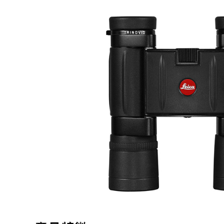
萊爾富取
２．訂單
３．收到繳
每筆NT$6
／ATM／
※ 請注意
7-11取貨
絡購買商品
先享後付
每筆NT$6
※ 交易是
是否繳費成
宅配
付客戶支
每筆NT$7
【注意事
付款後門
１．透過由
交易，需
免運費
求債權轉
２．關於
https://aft
３．未成
「AFTE
任。
４．使用「
即時審查
結果請求
５．嚴禁
形，恩沛
動。