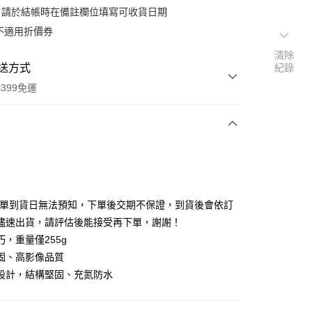
：請於結帳時在備註欄位填寫可收貨日期
不適用折價券
清除
送方式
紀錄
399免運
次付款
期付款
0 利率 每期
NT$7,116
21家銀行
排單到貨日無法預知，下單後交期不保證，到貨後會依訂
0 利率 每期
NT$3,558
21家銀行
庫商業銀行
第一商業銀行
儘速出貨，請評估後能接受再下單，謝謝！
業銀行
彰化商業銀行
 0 利率 每期
NT$1,779
21家銀行
巧，重量僅255g
庫商業銀行
第一商業銀行
業儲蓄銀行
台北富邦商業銀行
業銀行
彰化商業銀行
固、高影像品質
庫商業銀行
第一商業銀行
付款
華商業銀行
兆豐國際商業銀行
業儲蓄銀行
台北富邦商業銀行
設計，結構堅固、充氮防水
業銀行
彰化商業銀行
小企業銀行
台中商業銀行
華商業銀行
兆豐國際商業銀行
業儲蓄銀行
台北富邦商業銀行
台灣）商業銀行
華泰商業銀行
小企業銀行
台中商業銀行
華商業銀行
兆豐國際商業銀行
業銀行
遠東國際商業銀行