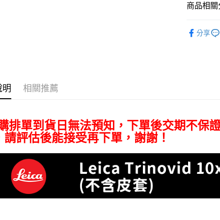
匯豐（
Apple Pay
臺灣中
商品相關分
元大商
聯邦商
匯豐（
玉山商
街口支付
元大商
攝影器材
聯邦商
台新國
玉山商
分享
元大商
台灣樂
悠遊付
｜主機鏡
台新國
玉山商
台灣樂
台新國
Google Pa
｜主機鏡
台灣樂
Leica 旗
全支付
說明
相關推薦
全盈+PAY
AFTEE先
預購排單到貨日無法預知，下單後交期不保
相關說明
【關於「A
，請評估後能接受再下單，謝謝！
ATM付款
AFTEE
便利好安
１．簡單
２．便利
運送方式
３．安心
全家取貨
【「AFT
每筆NT$6
１．於結帳
付」結帳