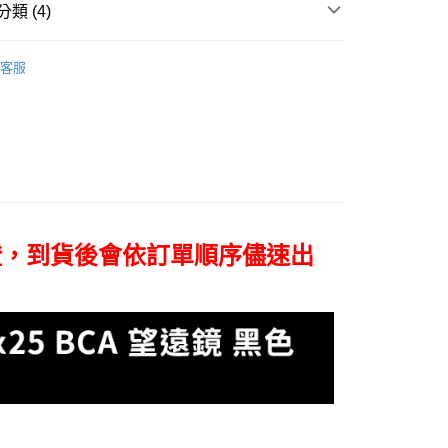
台灣）商業銀行
華泰商業銀行
小企業銀行
台中商業銀行
類 (4)
業銀行
永豐商業銀行
業銀行
遠東國際商業銀行
台灣）商業銀行
華泰商業銀行
業銀行
星展（台灣）商業銀行
業銀行
永豐商業銀行
品牌
Leica 徠卡
業銀行
遠東國際商業銀行
際商業銀行
中國信託商業銀行
業銀行
星展（台灣）商業銀行
客服
業銀行
永豐商業銀行
天信用卡公司
頭專區｜
鏡頭/望遠鏡
際商業銀行
中國信託商業銀行
業銀行
星展（台灣）商業銀行
天信用卡公司
際商業銀行
中國信託商業銀行
y
頭專區｜
Leica 鏡頭/望遠鏡
天信用卡公司
艦館
徠卡望遠鏡
享後付
證，到貨後會依訂單順序儘速出
FTEE先享後付」】
先享後付是「在收到商品之後才付款」的支付方式。 讓您購物簡單
心！
：不需註冊會員、不需綁卡、不需儲值。
：只要手機號碼，簡訊認證，即可結帳。
：先確認商品／服務後，再付款。
付款
EE先享後付」結帳流程】
0，滿NT$399(含以上)免運費
方式選擇「AFTEE先享後付」後，將跳轉至「AFTEE先享後
頁面，進行簡訊認證並確認金額後，即可完成結帳。