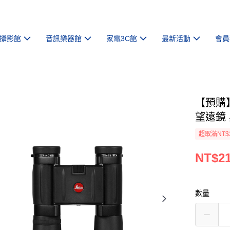
攝影館
音訊樂器館
家電3C館
最新活動
會員
【預購】【
望遠鏡 
超取滿NT$
NT$21
數量