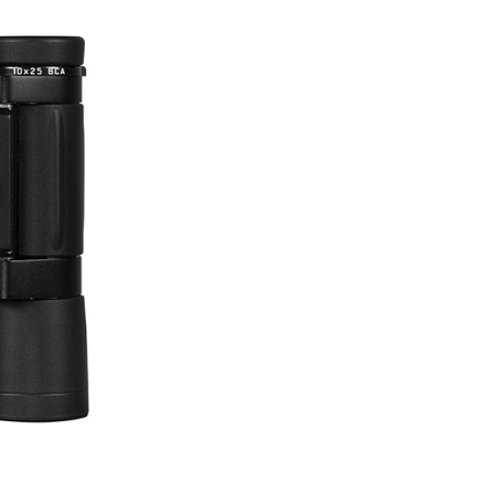
貨付款
成立數日內，您將收到繳費通知簡訊。
費通知簡訊後14天內，點擊此簡訊中的連結，可透過四大超商
0，滿NT$399(含以上)免運費
網路銀行／等多元方式進行付款，方視為交易完成。
：結帳手續完成當下不需立刻繳費，但若您需要取消訂單，請聯
付款
的店家。未經商家同意取消之訂單仍視為有效，需透過AFTEE
繳納相關費用。
0，滿NT$399(含以上)免運費
否成功請以「AFTEE先享後付 」之結帳頁面顯示為準，若有關於
功／繳費後需取消欲退款等相關疑問，請聯繫「AFTEE先享後
援中心」
https://netprotections.freshdesk.com/support/home
5，滿NT$399(含以上)免運費
項】
市自取
恩沛科技股份有限公司提供之「AFTEE先享後付」服務完成之
依本服務之必要範圍內提供個人資料，並將交易相關給付款項請
讓予恩沛科技股份有限公司。
個人資料處理事宜，請瀏覽以下網址：
ee.tw/terms/#terms3
年的使用者請事先徵得法定代理人或監護人之同意方可使用
E先享後付」，若未經同意申辦者引起之損失，本公司不負相關責
AFTEE先享後付」時，將依據個別帳號之用戶狀況，依本公司
核予不同之上限額度；若仍有額度不足之情形，本公司將視審查
用戶進行身份認證。
一人註冊多個帳號或使用他人資訊註冊。若發現惡意使用之情
科技股份有限公司將有權停止該用戶之使用額度並採取法律行