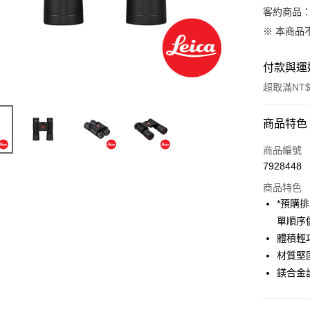
客約商品
※ 本商品
付款與運
超取滿NT$
付款方式
商品特色
信用卡一
商品編號
7928448
信用卡分
商品特色
3 期 
*預購
6 期 
合作金
單順序
華南商
12 期
體積輕
合作金
上海商
華南商
材質堅
合作金
超商取貨
國泰世
上海商
鎂合金
華南商
臺灣中
國泰世
LINE Pay
上海商
匯豐（
臺灣中
國泰世
聯邦商