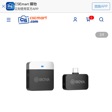
CSEmart 購物
開啟APP
立刻使用官方APP
0
1
/
4