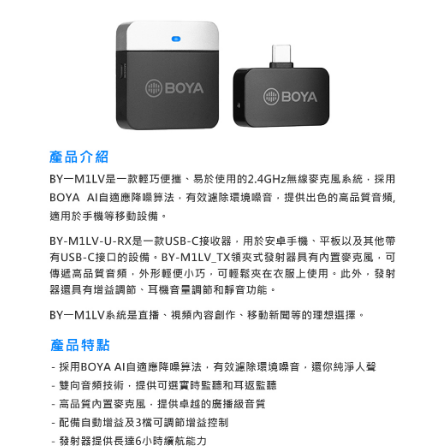
便利好安心！
１．簡單：不需註冊會員、不需綁卡、不需儲值。
運送方式
２．便利：只要手機號碼，簡訊認證，即可結帳。
３．安心：先確認商品／服務後，再付款。
全家取貨付款
每筆NT$60，滿NT$399(含以上)免運費
【「AFTEE先享後付」結帳流程】
１．於結帳方式選擇「AFTEE先享後付」後，將跳轉至「AFTEE先享後付」
萊爾富取貨付款
結帳頁面，進行簡訊認證並確認金額後，即可完成結帳。
２．訂單成立數日內，您將收到繳費通知簡訊。
每筆NT$60，滿NT$399(含以上)免運費
３．收到繳費通知簡訊後14天內，點擊此簡訊中的連結，可透過四大超商／
ATM／網路銀行／等多元方式進行付款，方視為交易完成。
7-11取貨付款
※ 請注意：結帳手續完成當下不需立刻繳費，但若您需要取消訂單，請聯絡
每筆NT$60，滿NT$399(含以上)免運費
購買商品的店家。未經商家同意取消之訂單仍視為有效，需透過AFTEE先享
後付繳納相關費用。
宅配
※ 交易是否成功請以「AFTEE先享後付 」之結帳頁面顯示為準，若有關於
是否繳費成功／繳費後需取消欲退款等相關疑問，請聯繫「AFTEE先享後付
每筆NT$75，滿NT$399(含以上)免運費
客戶支援中心」
https://netprotections.freshdesk.com/support/home
付款後門市自取
【注意事項】
１．透過由恩沛科技股份有限公司提供之「AFTEE先享後付」服務完成之交
免運費
易，需依本服務之必要範圍內提供個人資料，並將交易相關給付款項請求債
權轉讓予恩沛科技股份有限公司。
２．關於個人資料處理事宜，請瀏覽以下網址：
https://aftee.tw/terms/#terms3
３．未成年的使用者請事先徵得法定代理人或監護人之同意方可使用