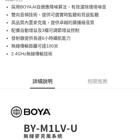
6 期 0 利率 每期
NT$525
21家銀行
合作金庫商業銀行
第一商業銀行
採用BOYA AI自適應降噪算法，有效濾除環境噪音
華南商業銀行
彰化商業銀行
12 期 0 利率 每期
NT$262
21家銀行
合作金庫商業銀行
第一商業銀行
雙向音頻技術，提供可選實時監聽和耳返監聽
上海商業儲蓄銀行
台北富邦商業銀行
華南商業銀行
彰化商業銀行
合作金庫商業銀行
第一商業銀行
超商取貨付款
國泰世華商業銀行
兆豐國際商業銀行
高品質內置麥克風，提供卓越的廣播級音質
上海商業儲蓄銀行
台北富邦商業銀行
華南商業銀行
彰化商業銀行
臺灣中小企業銀行
台中商業銀行
配備自動增益及3檔可調節增益控制
國泰世華商業銀行
兆豐國際商業銀行
LINE Pay
上海商業儲蓄銀行
台北富邦商業銀行
匯豐（台灣）商業銀行
華泰商業銀行
臺灣中小企業銀行
台中商業銀行
發射器提供長達6小時續航能力
國泰世華商業銀行
兆豐國際商業銀行
聯邦商業銀行
遠東國際商業銀行
匯豐（台灣）商業銀行
華泰商業銀行
Apple Pay
無線傳輸距離可達100米
臺灣中小企業銀行
台中商業銀行
元大商業銀行
永豐商業銀行
聯邦商業銀行
遠東國際商業銀行
匯豐（台灣）商業銀行
華泰商業銀行
2.4GHz無線傳輸技術
玉山商業銀行
星展（台灣）商業銀行
街口支付
元大商業銀行
永豐商業銀行
聯邦商業銀行
遠東國際商業銀行
台新國際商業銀行
中國信託商業銀行
玉山商業銀行
星展（台灣）商業銀行
元大商業銀行
永豐商業銀行
台灣樂天信用卡公司
悠遊付
台新國際商業銀行
中國信託商業銀行
玉山商業銀行
星展（台灣）商業銀行
台灣樂天信用卡公司
台新國際商業銀行
中國信託商業銀行
Google Pay
詳細說明
相關推薦
台灣樂天信用卡公司
全支付
全盈+PAY
AFTEE先享後付
相關說明
【關於「AFTEE先享後付」】
ATM付款
AFTEE先享後付是「在收到商品之後才付款」的支付方式。 讓您購物簡單