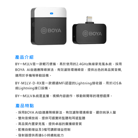
便利好安心！
１．簡單：不需註冊會員、不需綁卡、不需儲值。
運送方式
２．便利：只要手機號碼，簡訊認證，即可結帳。
３．安心：先確認商品／服務後，再付款。
全家取貨付款
每筆NT$60，滿NT$399(含以上)免運費
【「AFTEE先享後付」結帳流程】
１．於結帳方式選擇「AFTEE先享後付」後，將跳轉至「AFTEE先享後付」
萊爾富取貨付款
結帳頁面，進行簡訊認證並確認金額後，即可完成結帳。
２．訂單成立數日內，您將收到繳費通知簡訊。
每筆NT$60，滿NT$399(含以上)免運費
３．收到繳費通知簡訊後14天內，點擊此簡訊中的連結，可透過四大超商／
ATM／網路銀行／等多元方式進行付款，方視為交易完成。
7-11取貨付款
※ 請注意：結帳手續完成當下不需立刻繳費，但若您需要取消訂單，請聯絡
每筆NT$60，滿NT$399(含以上)免運費
購買商品的店家。未經商家同意取消之訂單仍視為有效，需透過AFTEE先享
後付繳納相關費用。
宅配
※ 交易是否成功請以「AFTEE先享後付 」之結帳頁面顯示為準，若有關於
是否繳費成功／繳費後需取消欲退款等相關疑問，請聯繫「AFTEE先享後付
每筆NT$75，滿NT$399(含以上)免運費
客戶支援中心」
https://netprotections.freshdesk.com/support/home
付款後門市自取
【注意事項】
１．透過由恩沛科技股份有限公司提供之「AFTEE先享後付」服務完成之交
免運費
易，需依本服務之必要範圍內提供個人資料，並將交易相關給付款項請求債
權轉讓予恩沛科技股份有限公司。
２．關於個人資料處理事宜，請瀏覽以下網址：
https://aftee.tw/terms/#terms3
３．未成年的使用者請事先徵得法定代理人或監護人之同意方可使用