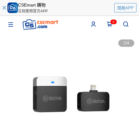
CSEmart 購物
開啟APP
立刻使用官方APP
0
1
/
4