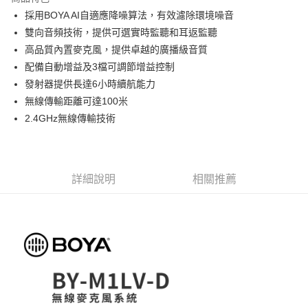
6 期 0 利率 每期
NT$525
21家銀行
合作金庫商業銀行
第一商業銀行
採用BOYA AI自適應降噪算法，有效濾除環境噪音
華南商業銀行
彰化商業銀行
12 期 0 利率 每期
NT$262
21家銀行
合作金庫商業銀行
第一商業銀行
雙向音頻技術，提供可選實時監聽和耳返監聽
上海商業儲蓄銀行
台北富邦商業銀行
華南商業銀行
彰化商業銀行
合作金庫商業銀行
第一商業銀行
超商取貨付款
國泰世華商業銀行
兆豐國際商業銀行
高品質內置麥克風，提供卓越的廣播級音質
上海商業儲蓄銀行
台北富邦商業銀行
華南商業銀行
彰化商業銀行
臺灣中小企業銀行
台中商業銀行
配備自動增益及3檔可調節增益控制
國泰世華商業銀行
兆豐國際商業銀行
LINE Pay
上海商業儲蓄銀行
台北富邦商業銀行
匯豐（台灣）商業銀行
華泰商業銀行
臺灣中小企業銀行
台中商業銀行
發射器提供長達6小時續航能力
國泰世華商業銀行
兆豐國際商業銀行
聯邦商業銀行
遠東國際商業銀行
匯豐（台灣）商業銀行
華泰商業銀行
Apple Pay
無線傳輸距離可達100米
臺灣中小企業銀行
台中商業銀行
元大商業銀行
永豐商業銀行
聯邦商業銀行
遠東國際商業銀行
匯豐（台灣）商業銀行
華泰商業銀行
2.4GHz無線傳輸技術
玉山商業銀行
星展（台灣）商業銀行
街口支付
元大商業銀行
永豐商業銀行
聯邦商業銀行
遠東國際商業銀行
台新國際商業銀行
中國信託商業銀行
玉山商業銀行
星展（台灣）商業銀行
元大商業銀行
永豐商業銀行
台灣樂天信用卡公司
悠遊付
台新國際商業銀行
中國信託商業銀行
玉山商業銀行
星展（台灣）商業銀行
台灣樂天信用卡公司
台新國際商業銀行
中國信託商業銀行
Google Pay
詳細說明
相關推薦
台灣樂天信用卡公司
全支付
全盈+PAY
AFTEE先享後付
相關說明
【關於「AFTEE先享後付」】
ATM付款
AFTEE先享後付是「在收到商品之後才付款」的支付方式。 讓您購物簡單