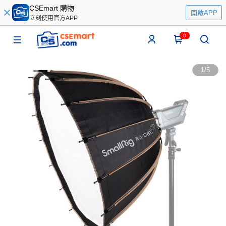
CSEmart 購物
開啟APP
立刻使用官方APP
0
1
/
5