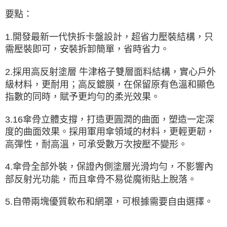
要點：
1.開發最新一代快拆卡盤設計，超省力壓裝結構，只
需壓裝即可，安裝拆卸簡單，省時省力。
2.採用高反射塗層 牛津格子雙層面料結構，實心戶外
級材料，更耐用；高反鍍膜，在保留原有色溫和顯色
指數的同時，賦予更均勻的柔光效果。
3.16傘骨立體支撐，打造更圓潤的曲面，塑造一定深
度的曲面效果。採用軍用傘領域的材料，更輕更韌，
高彈性，耐高溫，可承受數万次按壓不變形。
4.傘骨全部外裝，保證內側塗層光滑均勻，不影響內
部反射光功能，而且傘骨不易從魔術貼上脫落。
5.自帶兩塊優質軟布和網罩，可根據需要自由選擇。