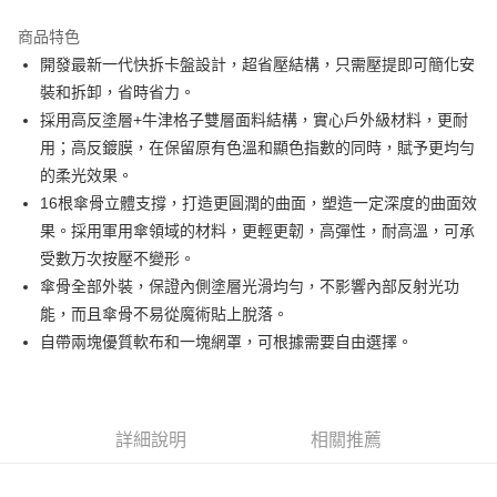
3 期 0 利率 每期
NT$1,543
21家銀行
商品特色
6 期 0 利率 每期
NT$771
21家銀行
合作金庫商業銀行
第一商業銀行
開發最新一代快拆卡盤設計，超省壓結構，只需壓提即可簡化安
華南商業銀行
彰化商業銀行
12 期 0 利率 每期
NT$385
21家銀行
合作金庫商業銀行
第一商業銀行
裝和拆卸，省時省力。
上海商業儲蓄銀行
台北富邦商業銀行
華南商業銀行
彰化商業銀行
合作金庫商業銀行
第一商業銀行
LINE Pay
國泰世華商業銀行
兆豐國際商業銀行
採用高反塗層+牛津格子雙層面料結構，實心戶外級材料，更耐
上海商業儲蓄銀行
台北富邦商業銀行
華南商業銀行
彰化商業銀行
臺灣中小企業銀行
台中商業銀行
用；高反鍍膜，在保留原有色溫和顯色指數的同時，賦予更均勻
國泰世華商業銀行
兆豐國際商業銀行
Apple Pay
上海商業儲蓄銀行
台北富邦商業銀行
匯豐（台灣）商業銀行
華泰商業銀行
臺灣中小企業銀行
台中商業銀行
的柔光效果。
國泰世華商業銀行
兆豐國際商業銀行
聯邦商業銀行
遠東國際商業銀行
匯豐（台灣）商業銀行
華泰商業銀行
街口支付
16根傘骨立體支撐，打造更圓潤的曲面，塑造一定深度的曲面效
臺灣中小企業銀行
台中商業銀行
元大商業銀行
永豐商業銀行
聯邦商業銀行
遠東國際商業銀行
匯豐（台灣）商業銀行
華泰商業銀行
果。採用軍用傘領域的材料，更輕更韌，高彈性，耐高溫，可承
玉山商業銀行
星展（台灣）商業銀行
悠遊付
元大商業銀行
永豐商業銀行
聯邦商業銀行
遠東國際商業銀行
受數万次按壓不變形。
台新國際商業銀行
中國信託商業銀行
玉山商業銀行
星展（台灣）商業銀行
元大商業銀行
永豐商業銀行
台灣樂天信用卡公司
Google Pay
傘骨全部外裝，保證內側塗層光滑均勻，不影響內部反射光功
台新國際商業銀行
中國信託商業銀行
玉山商業銀行
星展（台灣）商業銀行
能，而且傘骨不易從魔術貼上脫落。
台灣樂天信用卡公司
台新國際商業銀行
中國信託商業銀行
全支付
自帶兩塊優質軟布和一塊網罩，可根據需要自由選擇。
台灣樂天信用卡公司
全盈+PAY
AFTEE先享後付
相關說明
詳細說明
相關推薦
【關於「AFTEE先享後付」】
ATM付款
AFTEE先享後付是「在收到商品之後才付款」的支付方式。 讓您購物簡單