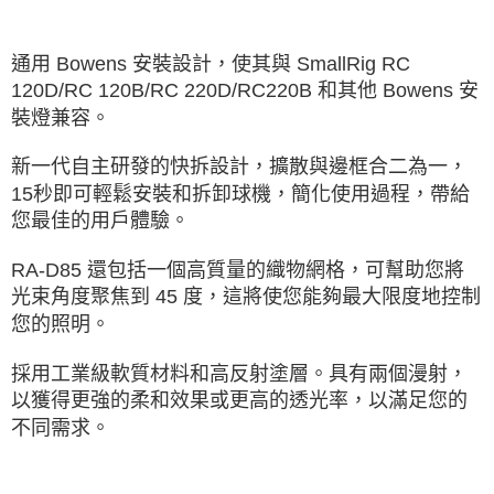
通用 Bowens 安裝設計，使其與 SmallRig RC
120D/RC 120B/RC 220D/RC220B 和其他 Bowens 安
裝燈兼容。
新一代自主研發的快拆設計，擴散與邊框合二為一，
15秒即可輕鬆安裝和拆卸球機，簡化使用過程，帶給
您最佳的用戶體驗。
RA-D85 還包括一個高質量的織物網格，可幫助您將
光束角度聚焦到 45 度，這將使您能夠最大限度地控制
您的照明。
採用工業級軟質材料和高反射塗層。具有兩個漫射，
以獲得更強的柔和效果或更高的透光率，以滿足您的
不同需求。