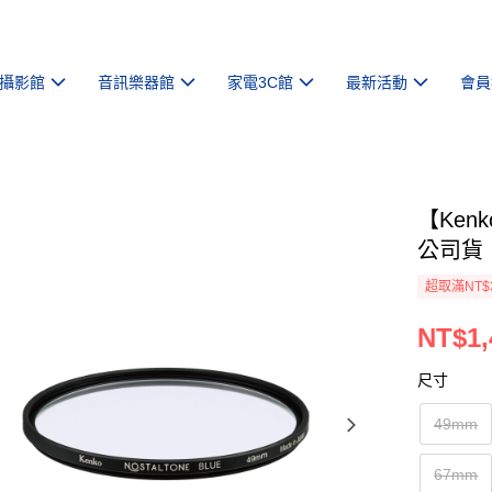
攝影館
音訊樂器館
家電3C館
最新活動
會員
【Kenk
公司貨
超取滿NT$
NT$1,
尺寸
49mm
67mm