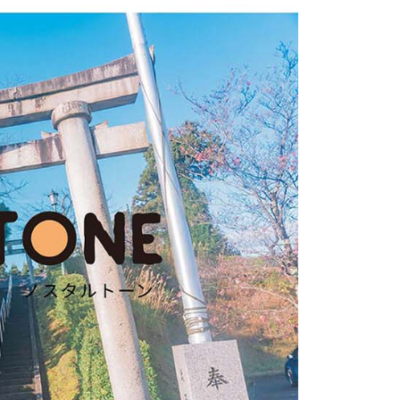
付款
EE先享後付」結帳流程】
0，滿NT$399(含以上)免運費
方式選擇「AFTEE先享後付」後，將跳轉至「AFTEE先享後
頁面，進行簡訊認證並確認金額後，即可完成結帳。
貨付款
成立數日內，您將收到繳費通知簡訊。
費通知簡訊後14天內，點擊此簡訊中的連結，可透過四大超商
0，滿NT$399(含以上)免運費
網路銀行／等多元方式進行付款，方視為交易完成。
：結帳手續完成當下不需立刻繳費，但若您需要取消訂單，請聯
付款
的店家。未經商家同意取消之訂單仍視為有效，需透過AFTEE
繳納相關費用。
0，滿NT$399(含以上)免運費
否成功請以「AFTEE先享後付 」之結帳頁面顯示為準，若有關於
功／繳費後需取消欲退款等相關疑問，請聯繫「AFTEE先享後
援中心」
https://netprotections.freshdesk.com/support/home
5，滿NT$399(含以上)免運費
項】
市自取
恩沛科技股份有限公司提供之「AFTEE先享後付」服務完成之
依本服務之必要範圍內提供個人資料，並將交易相關給付款項請
讓予恩沛科技股份有限公司。
個人資料處理事宜，請瀏覽以下網址：
ee.tw/terms/#terms3
年的使用者請事先徵得法定代理人或監護人之同意方可使用
E先享後付」，若未經同意申辦者引起之損失，本公司不負相關責
AFTEE先享後付」時，將依據個別帳號之用戶狀況，依本公司
核予不同之上限額度；若仍有額度不足之情形，本公司將視審查
用戶進行身份認證。