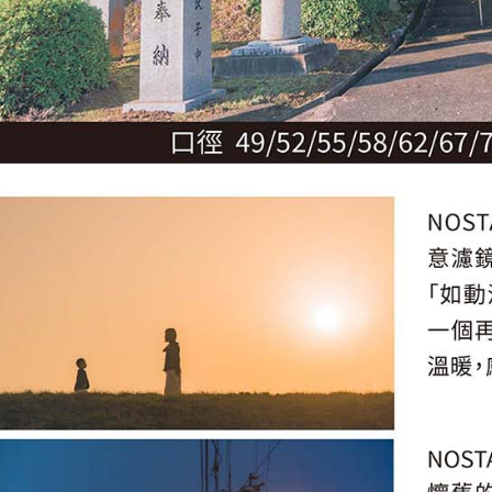
５．嚴禁
形，恩沛
動。