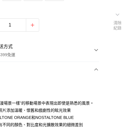
清除
紀錄
送方式
399免運
次付款
期付款
0 利率 每期
NT$496
21家銀行
動漫場景一樣”的移動場景中表現出即使是熟悉的風景。
0 利率 每期
NT$248
21家銀行
庫商業銀行
第一商業銀行
照片添加溫暖、懷舊和戲劇性的眩光效果
業銀行
彰化商業銀行
 0 利率 每期
NT$124
21家銀行
LTONE ORANGE和NOSTALTONE BLUE
庫商業銀行
第一商業銀行
業儲蓄銀行
台北富邦商業銀行
業銀行
彰化商業銀行
有不同的顏色、對比度和光擴散效果的細微差別
庫商業銀行
第一商業銀行
付款
華商業銀行
兆豐國際商業銀行