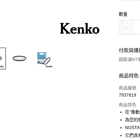
數量
付款與運
超取滿NT$
付款方式
商品特色
信用卡一
商品編號
7937819
信用卡分
商品特色
3 期 
在“像
6 期 
合作金
為您的
華南商
12 期
NOSTA
合作金
上海商
華南商
它們具
合作金
超商取貨
國泰世