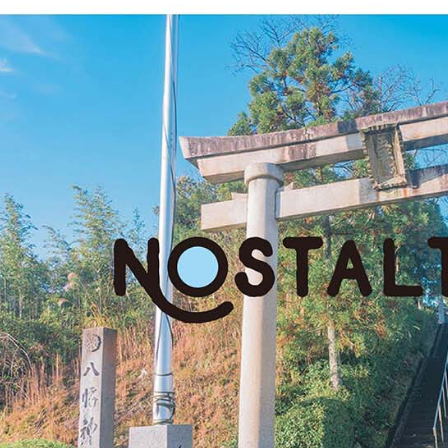
全家取貨
【「AFT
每筆NT$6
１．於結帳
付」結帳
萊爾富取
２．訂單
３．收到繳
每筆NT$6
／ATM／
※ 請注意
7-11取貨
絡購買商品
先享後付
每筆NT$6
※ 交易是
是否繳費成
宅配
付客戶支
每筆NT$7
【注意事
付款後門
１．透過由
交易，需
免運費
求債權轉
２．關於
https://aft
３．未成
「AFTE
任。
４．使用「
即時審查
結果請求