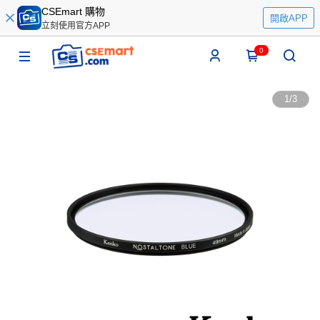
CSEmart 購物
開啟APP
立刻使用官方APP
0
1
/
3