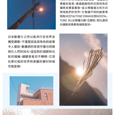
２．關於個人資料處理事宜，請瀏覽以下網址：
https://aftee.tw/terms/#terms3
３．未成年的使用者請事先徵得法定代理人或監護人之同意方可使用
「AFTEE先享後付」，若未經同意申辦者引起之損失，本公司不負相關責
任。
４．使用「AFTEE先享後付」時，將依據個別帳號之用戶狀況，依本公司即
時審查核予不同之上限額度；若仍有額度不足之情形，本公司將視審查結果
請求用戶進行身份認證。
５．嚴禁一人註冊多個帳號或使用他人資訊註冊。若發現惡意使用之情形，
恩沛科技股份有限公司將有權停止該用戶之使用額度並採取法律行動。