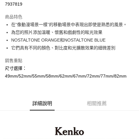
信用卡分期付款
7937819
3 期 0 利率 每期
NT$496
21家銀行
商品特色
6 期 0 利率 每期
NT$248
21家銀行
合作金庫商業銀行
第一商業銀行
在“像動漫場景一樣”的移動場景中表現出即使是熟悉的風景。
華南商業銀行
彰化商業銀行
12 期 0 利率 每期
NT$124
21家銀行
合作金庫商業銀行
第一商業銀行
為您的照片添加溫暖、懷舊和戲劇性的眩光效果
上海商業儲蓄銀行
台北富邦商業銀行
華南商業銀行
彰化商業銀行
合作金庫商業銀行
第一商業銀行
超商取貨付款
國泰世華商業銀行
兆豐國際商業銀行
NOSTALTONE ORANGE和NOSTALTONE BLUE
上海商業儲蓄銀行
台北富邦商業銀行
華南商業銀行
彰化商業銀行
臺灣中小企業銀行
台中商業銀行
它們具有不同的顏色、對比度和光擴散效果的細微差別
國泰世華商業銀行
兆豐國際商業銀行
LINE Pay
上海商業儲蓄銀行
台北富邦商業銀行
匯豐（台灣）商業銀行
華泰商業銀行
臺灣中小企業銀行
台中商業銀行
國泰世華商業銀行
兆豐國際商業銀行
聯邦商業銀行
遠東國際商業銀行
銷售重點
匯豐（台灣）商業銀行
華泰商業銀行
Apple Pay
臺灣中小企業銀行
台中商業銀行
元大商業銀行
永豐商業銀行
尺寸選擇：
聯邦商業銀行
遠東國際商業銀行
匯豐（台灣）商業銀行
華泰商業銀行
玉山商業銀行
星展（台灣）商業銀行
街口支付
元大商業銀行
永豐商業銀行
49mm/52mm/55mm/58mm/62mm/67mm/72mm/77mm/82mm
聯邦商業銀行
遠東國際商業銀行
台新國際商業銀行
中國信託商業銀行
玉山商業銀行
星展（台灣）商業銀行
元大商業銀行
永豐商業銀行
台灣樂天信用卡公司
悠遊付
台新國際商業銀行
中國信託商業銀行
玉山商業銀行
星展（台灣）商業銀行
台灣樂天信用卡公司
台新國際商業銀行
中國信託商業銀行
Google Pay
台灣樂天信用卡公司
詳細說明
相關推薦
全支付
全盈+PAY
AFTEE先享後付