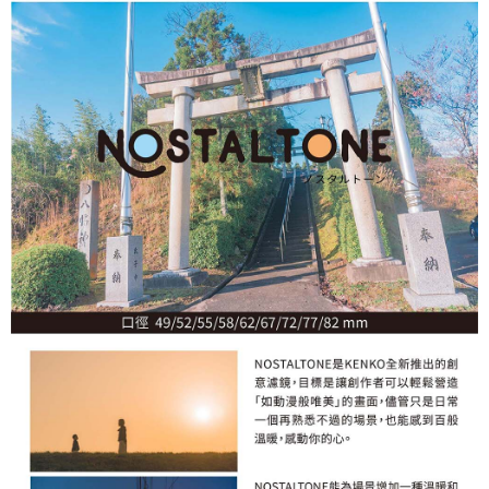
相關說明
【關於「AFTEE先享後付」】
ATM付款
AFTEE先享後付是「在收到商品之後才付款」的支付方式。 讓您購物簡單
便利好安心！
１．簡單：不需註冊會員、不需綁卡、不需儲值。
運送方式
２．便利：只要手機號碼，簡訊認證，即可結帳。
３．安心：先確認商品／服務後，再付款。
全家取貨付款
每筆NT$60，滿NT$399(含以上)免運費
【「AFTEE先享後付」結帳流程】
１．於結帳方式選擇「AFTEE先享後付」後，將跳轉至「AFTEE先享後付」
萊爾富取貨付款
結帳頁面，進行簡訊認證並確認金額後，即可完成結帳。
２．訂單成立數日內，您將收到繳費通知簡訊。
每筆NT$60，滿NT$399(含以上)免運費
３．收到繳費通知簡訊後14天內，點擊此簡訊中的連結，可透過四大超商／
ATM／網路銀行／等多元方式進行付款，方視為交易完成。
7-11取貨付款
※ 請注意：結帳手續完成當下不需立刻繳費，但若您需要取消訂單，請聯絡
每筆NT$60，滿NT$399(含以上)免運費
購買商品的店家。未經商家同意取消之訂單仍視為有效，需透過AFTEE先享
後付繳納相關費用。
宅配
※ 交易是否成功請以「AFTEE先享後付 」之結帳頁面顯示為準，若有關於
是否繳費成功／繳費後需取消欲退款等相關疑問，請聯繫「AFTEE先享後付
每筆NT$75，滿NT$399(含以上)免運費
客戶支援中心」
https://netprotections.freshdesk.com/support/home
付款後門市自取
【注意事項】
１．透過由恩沛科技股份有限公司提供之「AFTEE先享後付」服務完成之交
免運費
易，需依本服務之必要範圍內提供個人資料，並將交易相關給付款項請求債
權轉讓予恩沛科技股份有限公司。