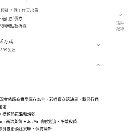
預計 7 個工作天出貨
不適用折價券
清除
不適用點數折抵
紀錄
送方式
399免運
次付款
期付款
0 利率 每期
NT$16,500
21家銀行
狀況會依廠商實際庫存為主，若遇廠商端缺貨，將另行通
0 利率 每期
NT$8,250
21家銀行
庫商業銀行
第一商業銀行
謝謝。
業銀行
彰化商業銀行
 0 利率 每期
NT$4,125
21家銀行
，變頻熱泵溫和烘乾
庫商業銀行
第一商業銀行
業儲蓄銀行
台北富邦商業銀行
業銀行
彰化商業銀行
team 高溫蒸氣 + Jet Air 噴射氣流，除皺殺菌
庫商業銀行
第一商業銀行
華商業銀行
兆豐國際商業銀行
業儲蓄銀行
台北富邦商業銀行
除臭技術消除異味，保持清新
業銀行
彰化商業銀行
小企業銀行
台中商業銀行