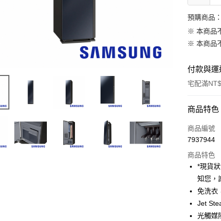
預購商品：
※ 本商品
※ 本商品
付款與運
宅配滿NT$
付款方式
商品特色
信用卡一
商品編號
7937944
信用卡分
商品特色
3 期 
*現貨
6 期 
合作金
知您，
華南商
12 期
免洗衣
合作金
上海商
華南商
Jet S
合作金
LINE Pay
國泰世
上海商
光觸媒
華南商
臺灣中