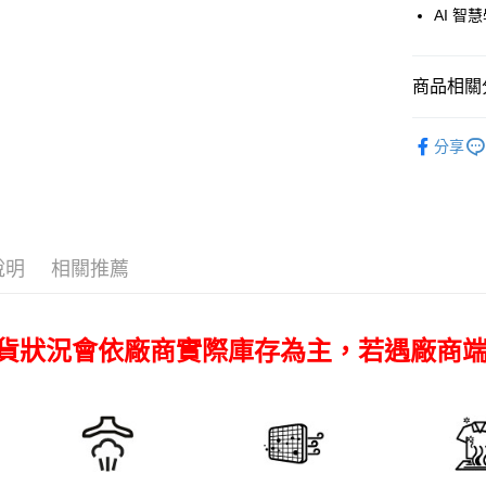
國泰世
Apple Pay
上海商
AI 
匯豐（
臺灣中
國泰世
聯邦商
匯豐（
街口支付
臺灣中
元大商
聯邦商
匯豐（
商品相關分
玉山商
悠遊付
元大商
聯邦商
台新國
玉山商
元大商
生活/家電
台灣樂
Google Pa
台新國
分享
玉山商
台灣樂
｜生活/家
台新國
全支付
台灣樂
全盈+PAY
AFTEE先
說明
相關推薦
相關說明
【關於「A
ATM付款
AFTEE
便利好安
現貨狀況會依廠商實際庫存為主，若遇廠商
１．簡單
２．便利
運送方式
３．安心
宅配
【「AFT
每筆NT$7
１．於結帳
付」結帳