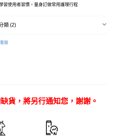
華商業銀行
兆豐國際商業銀行
業儲蓄銀行
台北富邦商業銀行
智慧學習使用者習慣，量身訂做常用護理行程
台灣）商業銀行
華泰商業銀行
小企業銀行
台中商業銀行
華商業銀行
兆豐國際商業銀行
業銀行
遠東國際商業銀行
台灣）商業銀行
華泰商業銀行
小企業銀行
台中商業銀行
業銀行
永豐商業銀行
業銀行
遠東國際商業銀行
台灣）商業銀行
華泰商業銀行
類 (2)
業銀行
星展（台灣）商業銀行
業銀行
永豐商業銀行
業銀行
遠東國際商業銀行
際商業銀行
中國信託商業銀行
業銀行
星展（台灣）商業銀行
業銀行
永豐商業銀行
品牌
Samsung 三星
天信用卡公司
y
際商業銀行
中國信託商業銀行
客服
業銀行
星展（台灣）商業銀行
天信用卡公司
電專區｜
電子衣櫥櫃
際商業銀行
中國信託商業銀行
天信用卡公司
享後付
FTEE先享後付」】
先享後付是「在收到商品之後才付款」的支付方式。 讓您購物簡單
心！
端缺貨，將另行通知您，謝謝。
：不需註冊會員、不需綁卡、不需儲值。
：只要手機號碼，簡訊認證，即可結帳。
：先確認商品／服務後，再付款。
EE先享後付」結帳流程】
5，滿NT$399(含以上)免運費
方式選擇「AFTEE先享後付」後，將跳轉至「AFTEE先享後
頁面，進行簡訊認證並確認金額後，即可完成結帳。