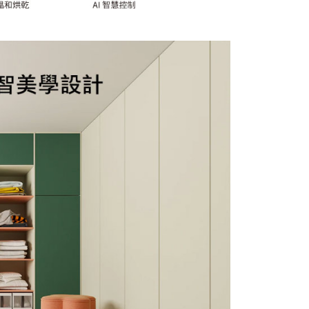
成立數日內，您將收到繳費通知簡訊。
費通知簡訊後14天內，點擊此簡訊中的連結，可透過四大超商
網路銀行／等多元方式進行付款，方視為交易完成。
：結帳手續完成當下不需立刻繳費，但若您需要取消訂單，請聯
的店家。未經商家同意取消之訂單仍視為有效，需透過AFTEE
繳納相關費用。
否成功請以「AFTEE先享後付 」之結帳頁面顯示為準，若有關於
功／繳費後需取消欲退款等相關疑問，請聯繫「AFTEE先享後
援中心」
https://netprotections.freshdesk.com/support/home
項】
恩沛科技股份有限公司提供之「AFTEE先享後付」服務完成之
依本服務之必要範圍內提供個人資料，並將交易相關給付款項請
讓予恩沛科技股份有限公司。
個人資料處理事宜，請瀏覽以下網址：
ee.tw/terms/#terms3
年的使用者請事先徵得法定代理人或監護人之同意方可使用
E先享後付」，若未經同意申辦者引起之損失，本公司不負相關責
AFTEE先享後付」時，將依據個別帳號之用戶狀況，依本公司
核予不同之上限額度；若仍有額度不足之情形，本公司將視審查
用戶進行身份認證。
一人註冊多個帳號或使用他人資訊註冊。若發現惡意使用之情
科技股份有限公司將有權停止該用戶之使用額度並採取法律行