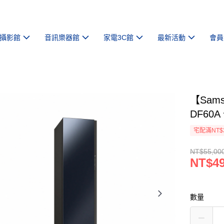
攝影館
音訊樂器館
家電3C館
最新活動
會員
【Sam
DF60
宅配滿NT$
NT$55,00
NT$49
數量