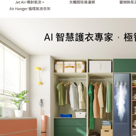
２．訂單
３．收到繳
／ATM／
※ 請注意
絡購買商品
先享後付
※ 交易是
是否繳費成
付客戶支
【注意事
１．透過由
交易，需
求債權轉
２．關於
https://aft
３．未成
「AFTE
任。
４．使用「
即時審查
結果請求
５．嚴禁
形，恩沛
動。