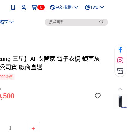
0
中文 (繁體)
TWD
獨享
sung 三星】AI 衣管家 電子衣櫥 鏡面灰
A 公司貨 廠商直送
399免運
0
,500