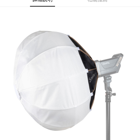
【關於「AFTEE先享後付」】
ATM付款
AFTEE先享後付是「在收到商品之後才付款」的支付方式。 讓您購物簡單
便利好安心！
１．簡單：不需註冊會員、不需綁卡、不需儲值。
運送方式
２．便利：只要手機號碼，簡訊認證，即可結帳。
３．安心：先確認商品／服務後，再付款。
全家取貨付款
每筆NT$60，滿NT$399(含以上)免運費
【「AFTEE先享後付」結帳流程】
１．於結帳方式選擇「AFTEE先享後付」後，將跳轉至「AFTEE先享後付」
萊爾富取貨付款
結帳頁面，進行簡訊認證並確認金額後，即可完成結帳。
２．訂單成立數日內，您將收到繳費通知簡訊。
每筆NT$60，滿NT$399(含以上)免運費
３．收到繳費通知簡訊後14天內，點擊此簡訊中的連結，可透過四大超商／
ATM／網路銀行／等多元方式進行付款，方視為交易完成。
7-11取貨付款
※ 請注意：結帳手續完成當下不需立刻繳費，但若您需要取消訂單，請聯絡
每筆NT$60，滿NT$399(含以上)免運費
購買商品的店家。未經商家同意取消之訂單仍視為有效，需透過AFTEE先享
後付繳納相關費用。
宅配
※ 交易是否成功請以「AFTEE先享後付 」之結帳頁面顯示為準，若有關於
是否繳費成功／繳費後需取消欲退款等相關疑問，請聯繫「AFTEE先享後付
每筆NT$75，滿NT$399(含以上)免運費
客戶支援中心」
https://netprotections.freshdesk.com/support/home
付款後門市自取
【注意事項】
１．透過由恩沛科技股份有限公司提供之「AFTEE先享後付」服務完成之交
免運費
易，需依本服務之必要範圍內提供個人資料，並將交易相關給付款項請求債
權轉讓予恩沛科技股份有限公司。
２．關於個人資料處理事宜，請瀏覽以下網址：