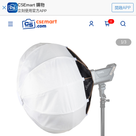
CSEmart 購物
開啟APP
立刻使用官方APP
0
1
/
3