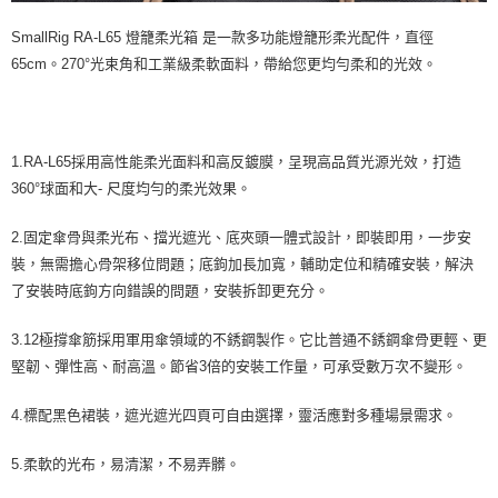
SmallRig RA-L65 燈籠柔光箱 是一款多功能燈籠形柔光配件，直徑
65cm。270°光束角和工業級柔軟面料，帶給您更均勻柔和的光效。
1.RA-L65採用高性能柔光面料和高反鍍膜，呈現高品質光源光效，打造
360°球面和大- 尺度均勻的柔光效果。
2.固定傘骨與柔光布、擋光遮光、底夾頭一體式設計，即裝即用，一步安
裝，無需擔心骨架移位問題；底鉤加長加寬，輔助定位和精確安裝，解決
了安裝時底鉤方向錯誤的問題，安裝拆卸更充分。
3.12極撐傘筋採用軍用傘領域的不銹鋼製作。它比普通不銹鋼傘骨更輕、更
堅韌、彈性高、耐高溫。節省3倍的安裝工作量，可承受數万次不變形。
4.標配黑色裙裝，遮光遮光四頁可自由選擇，靈活應對多種場景需求。
5.柔軟的光布，易清潔，不易弄髒。