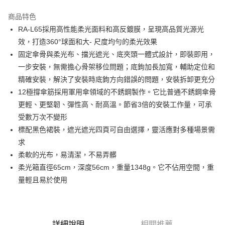
3 期 0 利率 每期
NT$830
21家銀行
商品特色
6 期 0 利率 每期
NT$415
21家銀行
合作金庫商業銀行
第一商業銀行
RA-L65採用高性能柔光面料和高反鍍膜，呈現高品質光源光
華南商業銀行
彰化商業銀行
12 期 0 利率 每期
NT$207
21家銀行
合作金庫商業銀行
第一商業銀行
效，打造360°球面和大- 尺度均勻的柔光效果
上海商業儲蓄銀行
台北富邦商業銀行
華南商業銀行
彰化商業銀行
合作金庫商業銀行
第一商業銀行
超商取貨付款
國泰世華商業銀行
兆豐國際商業銀行
固定傘骨與柔光布、擋光遮光、底夾頭一體式設計，即裝即用，
上海商業儲蓄銀行
台北富邦商業銀行
華南商業銀行
彰化商業銀行
臺灣中小企業銀行
台中商業銀行
一步安裝，無需擔心骨架移位問題；底鉤加長加寬，輔助定位和
國泰世華商業銀行
兆豐國際商業銀行
LINE Pay
上海商業儲蓄銀行
台北富邦商業銀行
匯豐（台灣）商業銀行
華泰商業銀行
臺灣中小企業銀行
台中商業銀行
精確安裝，解決了安裝時底鉤方向錯誤的問題，安裝拆卸更充分
國泰世華商業銀行
兆豐國際商業銀行
聯邦商業銀行
遠東國際商業銀行
匯豐（台灣）商業銀行
華泰商業銀行
Apple Pay
12極撐傘筋採用軍用傘領域的不銹鋼製作。它比普通不銹鋼傘骨
臺灣中小企業銀行
台中商業銀行
元大商業銀行
永豐商業銀行
聯邦商業銀行
遠東國際商業銀行
匯豐（台灣）商業銀行
華泰商業銀行
更輕、更堅韌、彈性高、耐高溫。節省3倍的安裝工作量，可承
玉山商業銀行
星展（台灣）商業銀行
街口支付
元大商業銀行
永豐商業銀行
聯邦商業銀行
遠東國際商業銀行
受數万次不變形
台新國際商業銀行
中國信託商業銀行
玉山商業銀行
星展（台灣）商業銀行
元大商業銀行
永豐商業銀行
台灣樂天信用卡公司
悠遊付
標配黑色裙裝，遮光遮光四頁可自由選擇，靈活應對多種場景需
台新國際商業銀行
中國信託商業銀行
玉山商業銀行
星展（台灣）商業銀行
求
台灣樂天信用卡公司
台新國際商業銀行
中國信託商業銀行
Google Pay
柔軟的光布，易清潔，不易弄髒
台灣樂天信用卡公司
全支付
柔光箱直徑65cm，深度56cm，重量1348g。它不佔用空間，重
量輕且易於使用
全盈+PAY
AFTEE先享後付
相關說明
詳細說明
相關推薦