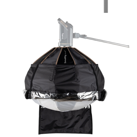
https://aftee.tw/terms/#terms3
３．未成年的使用者請事先徵得法定代理人或監護人之同意方可使用
「AFTEE先享後付」，若未經同意申辦者引起之損失，本公司不負相關責
任。
４．使用「AFTEE先享後付」時，將依據個別帳號之用戶狀況，依本公司即
時審查核予不同之上限額度；若仍有額度不足之情形，本公司將視審查結果
請求用戶進行身份認證。
５．嚴禁一人註冊多個帳號或使用他人資訊註冊。若發現惡意使用之情形，
恩沛科技股份有限公司將有權停止該用戶之使用額度並採取法律行動。