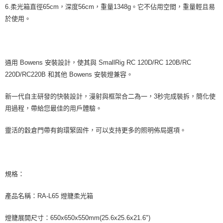
6.柔光箱直徑65cm，深度56cm，重量1348g。它不佔用空間，重量輕且易
於使用。
通用 Bowens 安裝設計，使其與 SmallRig RC 120D/RC 120B/RC
220D/RC220B 和其他 Bowens 安裝燈兼容。
新一代自主研發的快裝設計，漫射與框架合二為一，3秒完成裝拆，簡化使
用過程，帶給您最佳的用戶體驗。
靈活的穀倉門帶有鉤環緊固件，可以支持更多的照明佈局選項。
規格：
產品名稱：RA-L65 燈籠柔光箱
燈籠展開尺寸：650x650x550mm(25.6x25.6x21.6")