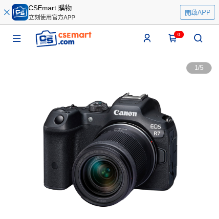
CSEmart 購物
開啟APP
立刻使用官方APP
0
1
/
5