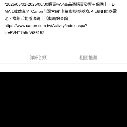
*2025/05/01-2025/06/30購買指定商品憑購買發票＋保固卡，E-
相關說明
MAIL或傳真至"Canon台灣官網"申請審核通過送LP-E6NH原廠電
【關於「AFTEE先享後付」】
ATM付款
AFTEE先享後付是「在收到商品之後才付款」的支付方式。 讓您購物簡單
池，詳細活動辦法請上活動網站查詢
便利好安心！
https://www.canon.com.tw/Activity/index.aspx?
１．簡單：不需註冊會員、不需綁卡、不需儲值。
運送方式
２．便利：只要手機號碼，簡訊認證，即可結帳。
id=EVNT7h5eVt86152
３．安心：先確認商品／服務後，再付款。
全家取貨付款
每筆NT$60，滿NT$399(含以上)免運費
【「AFTEE先享後付」結帳流程】
１．於結帳方式選擇「AFTEE先享後付」後，將跳轉至「AFTEE先享後付」
萊爾富取貨付款
詳細說明
相關推薦
結帳頁面，進行簡訊認證並確認金額後，即可完成結帳。
２．訂單成立數日內，您將收到繳費通知簡訊。
每筆NT$60，滿NT$399(含以上)免運費
３．收到繳費通知簡訊後14天內，點擊此簡訊中的連結，可透過四大超商／
ATM／網路銀行／等多元方式進行付款，方視為交易完成。
7-11取貨付款
※ 請注意：結帳手續完成當下不需立刻繳費，但若您需要取消訂單，請聯絡
每筆NT$60，滿NT$399(含以上)免運費
購買商品的店家。未經商家同意取消之訂單仍視為有效，需透過AFTEE先享
後付繳納相關費用。
宅配
※ 交易是否成功請以「AFTEE先享後付 」之結帳頁面顯示為準，若有關於
是否繳費成功／繳費後需取消欲退款等相關疑問，請聯繫「AFTEE先享後付
每筆NT$75，滿NT$399(含以上)免運費
客戶支援中心」
https://netprotections.freshdesk.com/support/home
付款後門市自取
【注意事項】
１．透過由恩沛科技股份有限公司提供之「AFTEE先享後付」服務完成之交
免運費
易，需依本服務之必要範圍內提供個人資料，並將交易相關給付款項請求債