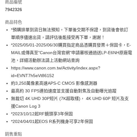
商品編號
信用卡分期付款
7942326
3 期 0 利率 每期
NT$17,633
21家銀行
商品特色
6 期 0 利率 每期
NT$8,816
21家銀行
合作金庫商業銀行
第一商業銀行
*預購排單到貨日無法預知，下單後交期不保證，到貨後會依訂
華南商業銀行
彰化商業銀行
12 期 0 利率 每期
NT$4,408
21家銀行
合作金庫商業銀行
第一商業銀行
單順序儘速出貨，請評估後能接受再下單，謝謝！
上海商業儲蓄銀行
台北富邦商業銀行
華南商業銀行
彰化商業銀行
合作金庫商業銀行
第一商業銀行
超商取貨付款
國泰世華商業銀行
兆豐國際商業銀行
*2025/05/01-2025/06/30購買指定商品憑購買發票＋保固卡，E-
上海商業儲蓄銀行
台北富邦商業銀行
華南商業銀行
彰化商業銀行
臺灣中小企業銀行
台中商業銀行
MAIL或傳真至"Canon台灣官網"申請審核通過送LP-E6NH原廠電
國泰世華商業銀行
兆豐國際商業銀行
LINE Pay
上海商業儲蓄銀行
台北富邦商業銀行
匯豐（台灣）商業銀行
華泰商業銀行
臺灣中小企業銀行
台中商業銀行
池，詳細活動辦法請上活動網站查詢
國泰世華商業銀行
兆豐國際商業銀行
聯邦商業銀行
遠東國際商業銀行
匯豐（台灣）商業銀行
華泰商業銀行
Apple Pay
https://www.canon.com.tw/Activity/index.aspx?
臺灣中小企業銀行
台中商業銀行
元大商業銀行
永豐商業銀行
聯邦商業銀行
遠東國際商業銀行
匯豐（台灣）商業銀行
華泰商業銀行
id=EVNT7h5eVt86152
玉山商業銀行
星展（台灣）商業銀行
街口支付
元大商業銀行
永豐商業銀行
聯邦商業銀行
遠東國際商業銀行
約3,250萬像素高速APS-C CMOS 影像感測器
台新國際商業銀行
中國信託商業銀行
玉山商業銀行
星展（台灣）商業銀行
元大商業銀行
永豐商業銀行
台灣樂天信用卡公司
悠遊付
最高約 30 FPS連拍速度並支援自動對焦及自動曝光追蹤
台新國際商業銀行
中國信託商業銀行
玉山商業銀行
星展（台灣）商業銀行
無裁切 4K UHD 30P短片 (7K超取樣)， 4K UHD 60P 短片及支
台灣樂天信用卡公司
台新國際商業銀行
中國信託商業銀行
Google Pay
援Canon Log 3
台灣樂天信用卡公司
全支付
*2023/10/12起RF鏡頭享3年保固
*2024/04/01起EOS R系列機身可享2年保固
全盈+PAY
銷售重點
AFTEE先享後付