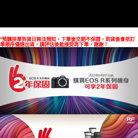
權轉讓予恩沛科技股份有限公司。
２．關於個人資料處理事宜，請瀏覽以下網址：
https://aftee.tw/terms/#terms3
３．未成年的使用者請事先徵得法定代理人或監護人之同意方可使用
「AFTEE先享後付」，若未經同意申辦者引起之損失，本公司不負相關責
任。
４．使用「AFTEE先享後付」時，將依據個別帳號之用戶狀況，依本公司即
*預購排單到貨日無法預知，下單後交期不保證，到貨後會依訂
時審查核予不同之上限額度；若仍有額度不足之情形，本公司將視審查結果
單順序儘速出貨，請評估後能接受再下單，謝謝！
請求用戶進行身份認證。
５．嚴禁一人註冊多個帳號或使用他人資訊註冊。若發現惡意使用之情形，
恩沛科技股份有限公司將有權停止該用戶之使用額度並採取法律行動。