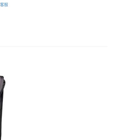
際商業銀行
中國信託商業銀行
業銀行
星展（台灣）商業銀行
客服
業銀行
永豐商業銀行
天信用卡公司
y
材專區｜
相機包/背帶
際商業銀行
中國信託商業銀行
業銀行
星展（台灣）商業銀行
天信用卡公司
際商業銀行
中國信託商業銀行
品牌
Manfrotto 總館
天信用卡公司
惠【攝影器材系列】
Manfrotto 攝影配件↘特惠9折
享後付
FTEE先享後付」】
先享後付是「在收到商品之後才付款」的支付方式。 讓您購物簡單
心！
：不需註冊會員、不需綁卡、不需儲值。
：只要手機號碼，簡訊認證，即可結帳。
：先確認商品／服務後，再付款。
EE先享後付」結帳流程】
5，滿NT$399(含以上)免運費
方式選擇「AFTEE先享後付」後，將跳轉至「AFTEE先享後
頁面，進行簡訊認證並確認金額後，即可完成結帳。
市自取
成立數日內，您將收到繳費通知簡訊。
費通知簡訊後14天內，點擊此簡訊中的連結，可透過四大超商
網路銀行／等多元方式進行付款，方視為交易完成。
：結帳手續完成當下不需立刻繳費，但若您需要取消訂單，請聯
的店家。未經商家同意取消之訂單仍視為有效，需透過AFTEE