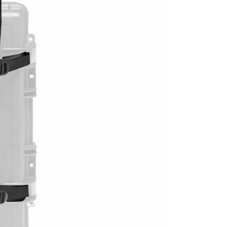
繳納相關費用。
否成功請以「AFTEE先享後付 」之結帳頁面顯示為準，若有關於
功／繳費後需取消欲退款等相關疑問，請聯繫「AFTEE先享後
援中心」
https://netprotections.freshdesk.com/support/home
項】
恩沛科技股份有限公司提供之「AFTEE先享後付」服務完成之
依本服務之必要範圍內提供個人資料，並將交易相關給付款項請
讓予恩沛科技股份有限公司。
個人資料處理事宜，請瀏覽以下網址：
ee.tw/terms/#terms3
年的使用者請事先徵得法定代理人或監護人之同意方可使用
E先享後付」，若未經同意申辦者引起之損失，本公司不負相關責
AFTEE先享後付」時，將依據個別帳號之用戶狀況，依本公司
核予不同之上限額度；若仍有額度不足之情形，本公司將視審查
用戶進行身份認證。
一人註冊多個帳號或使用他人資訊註冊。若發現惡意使用之情
科技股份有限公司將有權停止該用戶之使用額度並採取法律行