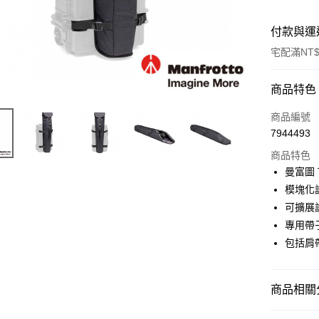
付款與運
宅配滿NT$
付款方式
商品特色
信用卡一
商品編號
7944493
信用卡分
商品特色
3 期 
曼富圖 
6 期 
合作金
模塊化設
華南商
12 期
可擴展
合作金
上海商
華南商
專用帶子
合作金
LINE Pay
國泰世
上海商
包括肩
華南商
臺灣中
國泰世
Apple Pay
上海商
匯豐（
臺灣中
國泰世
聯邦商
匯豐（
街口支付
臺灣中
商品相關分
元大商
聯邦商
匯豐（
玉山商
悠遊付
元大商
攝影器材
聯邦商