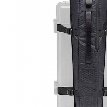
先享後付
※ 交易是
是否繳費成
付客戶支
【注意事
１．透過由
交易，需
求債權轉
２．關於
https://aft
３．未成
「AFTE
任。
４．使用「
即時審查
結果請求
５．嚴禁
形，恩沛
動。