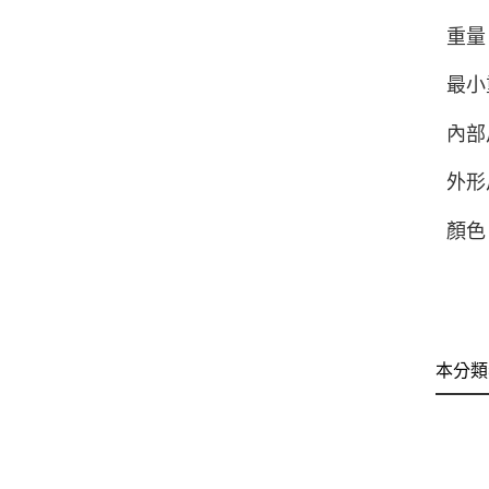
重量
最小
內部尺
外形尺
顏色
本分類