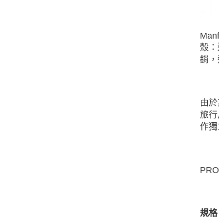
Man
殼：
銷，
由於
旅行
作獨
PR
規格