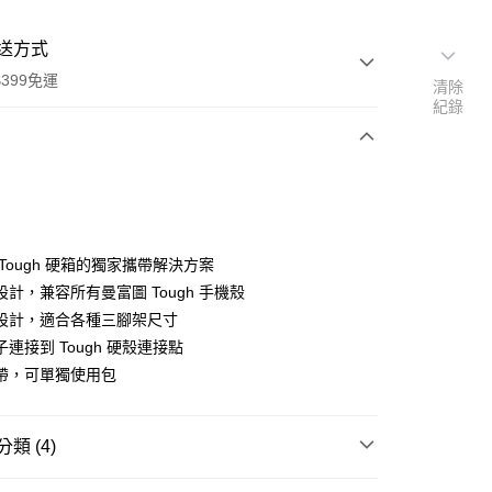
送方式
399免運
清除
紀錄
次付款
期付款
0 利率 每期
NT$803
21家銀行
Tough 硬箱的獨家攜帶解決方案
0 利率 每期
NT$401
21家銀行
庫商業銀行
第一商業銀行
計，兼容所有曼富圖 Tough 手機殼
業銀行
彰化商業銀行
 0 利率 每期
NT$200
21家銀行
設計，適合各種三腳架尺寸
庫商業銀行
第一商業銀行
業儲蓄銀行
台北富邦商業銀行
業銀行
彰化商業銀行
連接到 Tough 硬殼連接點
庫商業銀行
第一商業銀行
華商業銀行
兆豐國際商業銀行
業儲蓄銀行
台北富邦商業銀行
帶，可單獨使用包
業銀行
彰化商業銀行
小企業銀行
台中商業銀行
華商業銀行
兆豐國際商業銀行
業儲蓄銀行
台北富邦商業銀行
台灣）商業銀行
華泰商業銀行
小企業銀行
台中商業銀行
華商業銀行
兆豐國際商業銀行
業銀行
遠東國際商業銀行
台灣）商業銀行
華泰商業銀行
小企業銀行
台中商業銀行
類 (4)
業銀行
永豐商業銀行
業銀行
遠東國際商業銀行
台灣）商業銀行
華泰商業銀行
業銀行
星展（台灣）商業銀行
業銀行
永豐商業銀行
品牌
Manfrotto 包包
業銀行
遠東國際商業銀行