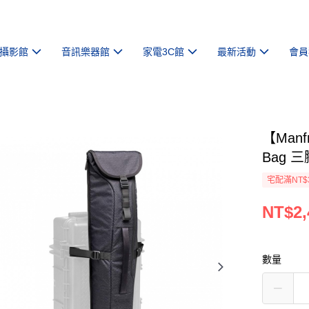
攝影館
音訊樂器館
家電3C館
最新活動
會員
【Manfr
Bag 三
宅配滿NT$
NT$2,
數量