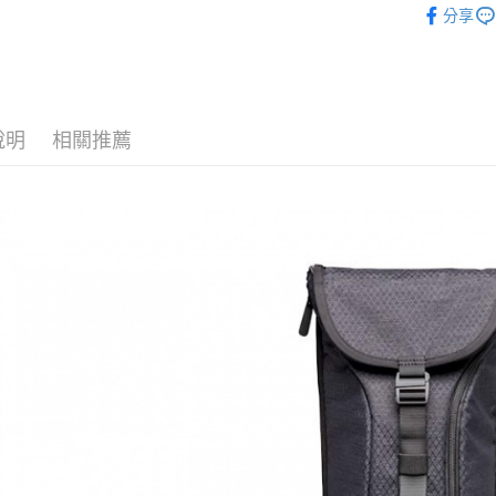
台新國
玉山商
分享
元大商
台灣樂
Google Pa
｜攝影器
台新國
玉山商
台灣樂
台新國
全支付
攝影器材
台灣樂
✨最新優
全盈+PAY
說明
相關推薦
AFTEE先
相關說明
【關於「A
ATM付款
AFTEE
便利好安
１．簡單
２．便利
運送方式
３．安心
宅配
【「AFT
每筆NT$7
１．於結帳
付」結帳
付款後門
２．訂單
３．收到繳
免運費
／ATM／
※ 請注意
絡購買商品